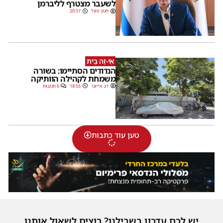
לשעבר מצטרף לליברמן
חנוך פוגל
20:57
אֵי-זֶה בַּיִת
הנדודים הסתיימו: בשורה
משמחת לקהילה הוותיקה
דב אייזנר
18:55
6 תגובות
טען עוד כתבות
יש לכם עדכון בשבילנו? רוצים לשאול אותנו