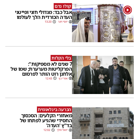
קולו נדם
1
אבל כבד: מגדולי חזני ופייטני
העדה הכורדית הלך לעולמו
יוסי וינר
13:20
בלי הקלות
7 שנים לא מספיקות":
הפרקליטות מערערת; שמו של
אלחנן רוט הותר לפרסום
אורי כץ
12:43
הכרעה בינלאומית
מאחורי הקלעים: הסכסוך
החסידי שהגיע לפתחו של
בד"ץ 'העדה'
יואל וולך
12:02