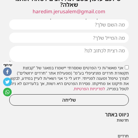
שאלה?
haredim.jerusalem@gmail.com
או שילחו אלינו פנייה ונחזור אליכם בהקדם
שיתוף
אני מאשר/ת כי הפרטים שמסרתי יישמרו במאגר של "קבוצת
תקשורת חרדים מוניציפלי בע"מ" (מפעילת אתר "חרדים ירושלים")
לצורך טיפול ומענה לפנייתי. ידוע לי כי אני רשאי/ת לעיין במידע, לבקש
את תיקונו או מחיקתו. מסירת הפרטים היא רשות, אך בלעדיהם לא ניתן
לטפל בפנייה.
למדיניות הפרטיות
.
שליחה
ניווט באתר
חדשות
חרדים