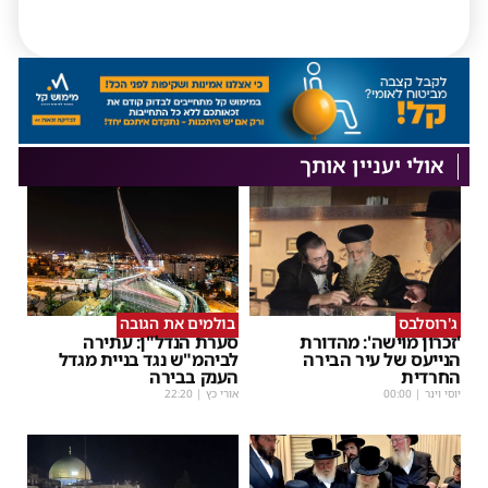
אולי יעניין אותך
ג'רוסלבס
בולמים את הגובה
'זכרון מוישה': מהדורת
סערת הנדל"ן: עתירה
הנייעס של עיר הבירה
לביהמ"ש נגד בניית מגדל
החרדית
הענק בבירה
יוסי וינר
|
00:00
אורי כץ
|
22:20