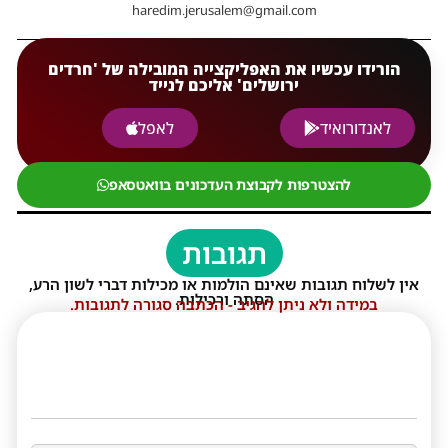
haredim.jerusalem@gmail.com
הורידו עכשיו את האפליקצייה המובילה של 'חרדים
ירושלים' אליכם לנייד
לאנדורואיד
לאפל
להצטרפות לקבוצת העדכונים בוואטסאפ
תגובות
אין לשלוח תגובות שאינם הולמות או מכילות דברי לשון הרע,
הסתה ורכילות.
במידה ולא ניתן להגיב - הכתבה סגורה לתגובות.