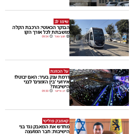
שימו לב
הבוקר הכאוטי: הרכבת הקלה
מושבתת לכל אורך הקו
חנוך פוגל
09:54
על הכוונת
דרמת ענק בעיר: האם יבוטלו
אירועי 'בין הזמנים' לבני
הישיבות?
דב אייזנר
09:30
קאמבק פוליטי
מחדש את המאבק נגד בני
הישיבות: חבר המועצה