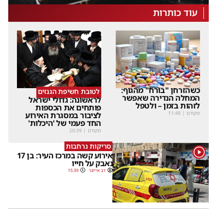
עוד כותרות
כשהזרחן "בורח" מהגוף:
לטובת חשיפת הגנזים
המחלה הנדירה שאפשר
לראשונה: גדולי ישראל
לזהות בזמן – ולטפל
פותחים את הכספות
מקודם
|
11:48
לציבור במסגרת האירוע
החד פעמי של 'היכלות'
מקודם
|
20:39
סריקות נרחבות
1
אירוע קשה במרכז העיר: בן 17
נאבק על חייו
דב אייזנר
15:39