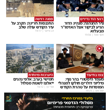
רגעי הוד נדירים
פסגה רגישה
ציר ההנהגה: מנהיג הדור
התכנסות חריגה: הקרב על
הגיע לביקור אצל האדמו"ר
עיר הקודש עולה שלב
מבעלזא
דב אייזנר
|
19:17
חנוך פוגל
|
19:56
1
צפו בתיעוד
היערכות מיוחדת
מעמד היסטורי בהר נוף:
חמישי בערב: אלפי נהגים
מיליוני דולרים חולקו למנהלי
ייאלצו לשנות מסלול
המוסדות על טהרת הקודש
אורי כץ
|
16:12
יואל וולך
|
18:25