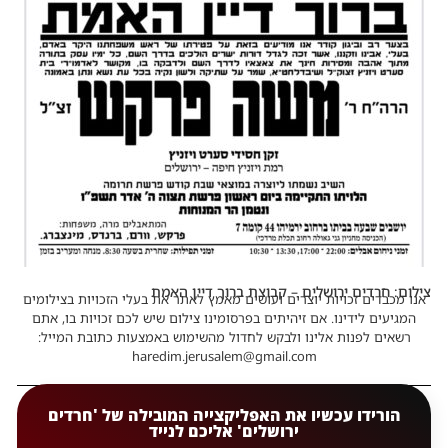
צילום: חרדים ירושלים – קבוצת ברוך דיין האמת
אנו מכבדים זכויות יוצרים ועושים מאמץ לאתר את בעלי הזכויות בצילומים
המגיעים לידינו. אם זיהיתים בפרסומינו צילום שיש לכם זכויות בו, אתם
רשאים לפנות אלינו ולבקש לחדול מהשימוש באמצעות כתובת המייל:
haredim.jerusalem@gmail.com
הורידו עכשיו את האפליקצייה המובילה של 'חרדים
ירושלים' אליכם לנייד