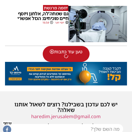
יוזמה מרגשת
גם שמחה'לה, אלחנן ויוסף
חיים מוכיחים: הכול אפשרי
יוסי וינר
16:54
טען עוד כתבות
יש לכם עדכון בשבילנו? רוצים לשאול אותנו
שאלה?
haredim.jerusalem@gmail.com
שיתוף
או שילחו אלינו פנייה ונחזור אליכם בהקדם