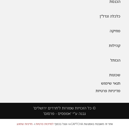
הכנסת
כלכלה ונדל"ן
מוזיקה
קהילות
הכותל
שכונות
תנאי שימוש
מדיניות פרטיות
© כל הזכויות שמורות ל'חרדים ירושלים'
נבנה ע"י 'אמפסיס - פרסום'
אתר זה מאובטח באמצעות reCAPTCHA וגוגל בכפוף
למדיניות פרטיות
ו-
מדיניות שימוש
.