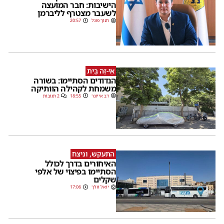
הישיבות: חבר המועצה
לשעבר מצטרף לליברמן
חנוך פוגל
20:57
אֵי-זֶה בַּיִת
הנדודים הסתיימו: בשורה
משמחת לקהילה הוותיקה
דב אייזנר
18:55
2 תגובות
התעקש, וניצח
האיחורים בדרך לכולל
הסתיימו בפיצוי של אלפי
שקלים
יואל וולך
17:06