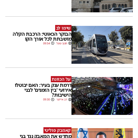
שימו לב
הבוקר הכאוטי: הרכבת הקלה
מושבתת לכל אורך הקו
חנוך פוגל
09:54
על הכוונת
דרמת ענק בעיר: האם יבוטלו
אירועי 'בין הזמנים' לבני
הישיבות?
דב אייזנר
09:30
קאמבק פוליטי
מחדש את המאבק נגד בני