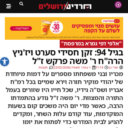
''אלפי דפי גמרא במרפסת''
בגיל 94: זקן חסידי סערט ויז'ניץ
פתח סרג
הרה"ח ר' משה פרקש ז"ל
אורי כץ
11:14
ו׳ באדר תשפ״ו (23/02/2026)
תגובות
מכריו ובני משפחתו מספרים על דמות מיוחדת
של יהודי מוקיר תורה וירא שמיים בכל רמ"ח
אבריו ושס"ה גידיו, שכל חייו היו שזורים בעמל
התורה והמצוות. ר' משה ז"ל נודע בהתמדתו
הרבה, כאשר מדי יום היה משכים קום בשעות
המוקדמות, עוד קודם עלות השחר, ומקדים
להגיע לבית המדרש כדי לפתוח את יומו