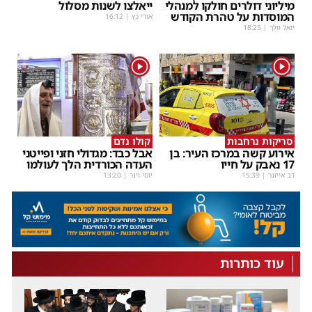
מיליוני דולרים חולקו למנהלי
ייאלצו לשנות מסלול
המוסדות על טהרת הקודש
אורי כץ
|
16:12
יואל וולך
|
18:25
1
1
סריקות נרחבות
קולו נדם
אירוע קשה במרכז העיר: בן
אבל כבד: מגדולי חזני ופייטני
17 נאבק על חייו
העדה הכורדית הלך לעולמו
דב אייזנר
|
15:39
יוסי וינר
|
13:20
עוד כותרות