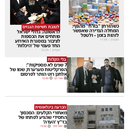
כשהזרחן "בורח" מהגוף:
לטובת חשיפת הגנזים
המחלה הנדירה שאפשר
לראשונה: גדולי ישראל
לזהות בזמן – ולטפל
פותחים את הכספות
מקודם
|
11:48
לציבור במסגרת האירוע
החד פעמי של 'היכלות'
מקודם
|
20:39
בלי הקלות
7 שנים לא מספיקות":
הפרקליטות מערערת; שמו של
אלחנן רוט הותר לפרסום
אורי כץ
12:43
הכרעה בינלאומית
מאחורי הקלעים: הסכסוך
החסידי שהגיע לפתחו של
בד"ץ 'העדה'
יואל וולך
12:02