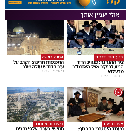
אולי יעניין אותך
רגעי הוד נדירים
פסגה רגישה
ציר ההנהגה: מנהיג הדור
התכנסות חריגה: הקרב על
הגיע לביקור אצל האדמו"ר
עיר הקודש עולה שלב
מבעלזא
דב אייזנר
|
19:17
חנוך פוגל
|
19:56
1
צפו בתיעוד
היערכות מיוחדת
מעמד היסטורי בהר נוף:
חמישי בערב: אלפי נהגים