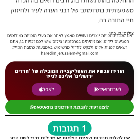
ההחלטה בהתרגשות רבה, ורבים רואים בה הכרה
משמעותית בתרומתם של רבני העדה לעיר ולחיזוק
חיי התורה בה.
צילום: מ. כהן
אנו מכבדים זכויות יוצרים ועושים מאמץ לאתר את בעלי הזכויות בצילומים
המגיעים לידינו. אם זיהיתים בפרסומינו צילום שיש לכם זכויות בו, אתם
רשאים לפנות אלינו ולבקש לחדול מהשימוש באמצעות כתובת המייל:
haredim.jerusalem@gmail.com
הורידו עכשיו את האפליקצייה המובילה של 'חרדים
ירושלים' אליכם לנייד
לאנדורואיד
לאפל
להצטרפות לקבוצת העדכונים בוואטסאפ
1 תגובות
אין לשלוח תגובות שאינם הולמות או מכילות דברי לשון הרע,