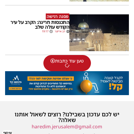
פסגה רגישה
התכנסות חריגה: הקרב על עיר
הקודש עולה שלב
דב אייזנר
19:17
טען עוד כתבות
יש לכם עדכון בשבילנו? רוצים לשאול אותנו
שאלה?
haredim.jerusalem@gmail.com
שיתוף