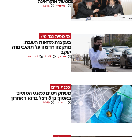
ממשל אוקראינה
יואל וולך
13:15
מי מסית נגד מי?
בעקבות מחאות השבת:
מתקפה חדשה על תושבי נווה
יעקב
אורי כץ
11:08
1 תגובות
סכנת חיים
משחק תמים כמעט הסתיים
באסון: בן 8 ניצל ברגע האחרון
דב אייזנר
10:49