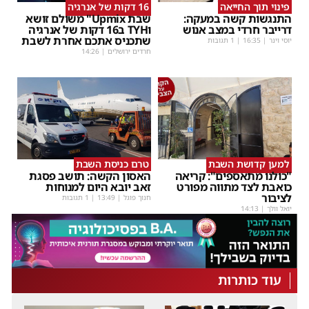
פינוי תוך החייאה
16 דקות של אנרגיה
התנגשות קשה במעקה:
שבת Upmix" משולם זושא
דרייבר חרדי במצב אנוש
וTYH ב16 דקות של אנרגיה
שתכניס אתכם אחרת לשבת
יוסי וינר
|
16:35
| 1 תגובות
חרדים ירושלים
|
14:26
למען קדושת השבת
טרם כניסת השבת
"כולנו מתאספים": קריאה
האסון הקשה: תושב פסגת
כואבת לצד מתווה מפורט
זאב יובא היום למנוחות
לציבור
חנוך פוגל
|
13:49
| 1 תגובות
יואל וולך
|
14:13
עוד כותרות