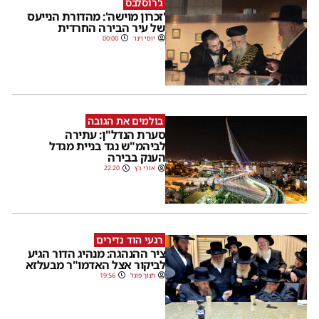
ג'רוסלבס
'זכרון מוישה': מהדורת הנייעס
של עיר הבירה החרדית
יוסי וינר
00:00
בולמים את הגובה
סערת הנדל"ן: עתירה
לביהמ"ש נגד בניית מגדל
הענק בבירה
אורי כץ
22:20
רגעי הוד נדירים
ציר ההנהגה: מנהיג הדור הגיע
לביקור אצל האדמו"ר מבעלזא
חנוך פוגל
19:56