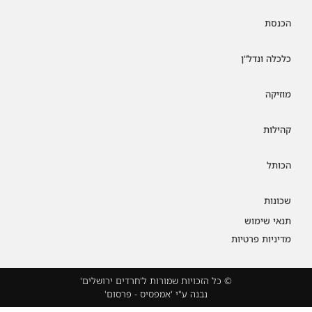
הכנסת
כלכלה ונדל"ן
מוזיקה
קהילות
הכותל
שכונות
תנאי שימוש
מדיניות פרטיות
© כל הזכויות שמורות ל'חרדים ירושלים'
נבנה ע"י 'אמפסיס - פרסום'