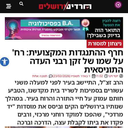
ניצחון למסורת
חרף ההתנגדות המקצועית: רח'
פתח סרג
על שמו של זקן רבני העדה
התוניסאית
יוסי וינר
11:02
ו׳ באדר תשפ״ו (23/02/2026)
תגובה אחת
הרב זצ"ל, התיישב בעיר לפני למעלה משני
עשורים בסמיכות לשריד בית מקדשנו, הטביע
חותם עמוק על חיי התורה והרוח בעיר. במהלך
שנותיו בירושלים הקים וביסס את מוסדות "יד
מרדכי", שהפכו למוקד רוחני מרכזי, ורבים
פקדו את ביתו לקבלת עצה, הדרכה וברכה