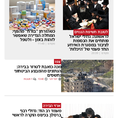
כשהזרחן "בורח" מהגוף:
לטובת חשיפת הגנזים
המחלה הנדירה שאפשר
לראשונה: גדולי ישראל
לזהות בזמן – ולטפל
פותחים את הכספות
מקודם
|
11:48
לציבור במסגרת האירוע
החד פעמי של 'היכלות'
מקודם
|
20:39
צפו
מכה כואבת לטרור בבירה:
הנתונים מהמבצע הביטחוני
נחשפים
יוסי וינר
13:40
1 תגובות
ארזי הבירה
מעמד רב הוד: גדולי רבני
ברסלב בכינוס הוקרה לראשי