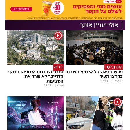
אולי יעניין אותך
1
לְכוּ וְנֵלְכָה
בד"ה
פרשת ראה: כל אירועי השבת
טרגדיה ברחוב אדוניהו הכהן:
ברחבי העיר
הדרייבר לא שרד את
הפציעות
דב אייזנר
|
17:41
אורי כץ
|
17:23
1