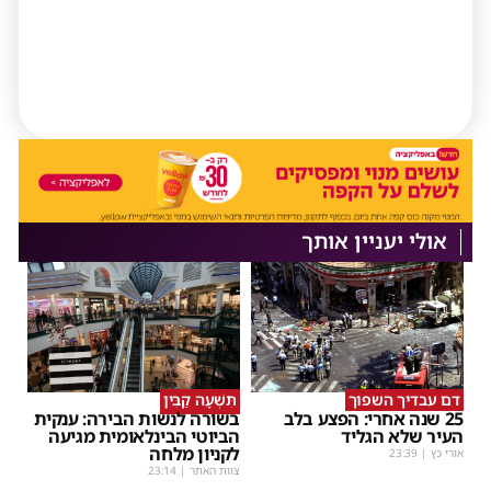
אולי יעניין אותך
דם עבדיך השפוך
תִּשְׁעָה קַבִּין
25 שנה אחרי: הפצע בלב
בשורה לנשות הבירה: ענקית
העיר שלא הגליד
הביוטי הבינלאומית מגיעה
לקניון מלחה
אורי כץ
|
23:39
צוות האתר
|
23:14