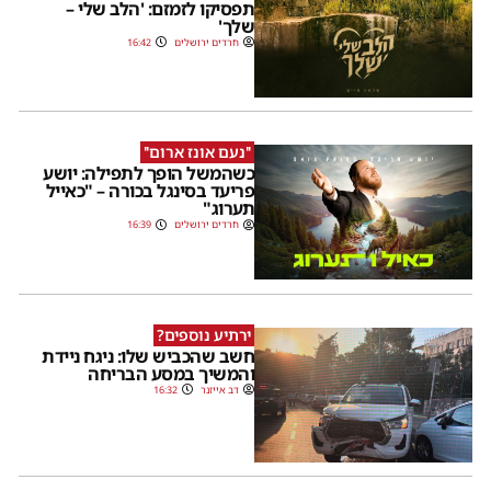
תפסיקו לזמזם: 'הלב שלי –
שלך'
חרדים ירושלים
16:42
''נעם אונז ארום''
כשהמשל הופך לתפילה: יושע
פריעד בסינגל בכורה – "כאייל
תערוג"
חרדים ירושלים
16:39
ירתיע נוספים?
חשב שהכביש שלו: ניגח ניידת
והמשיך במסע הבריחה
דב אייזנר
16:32