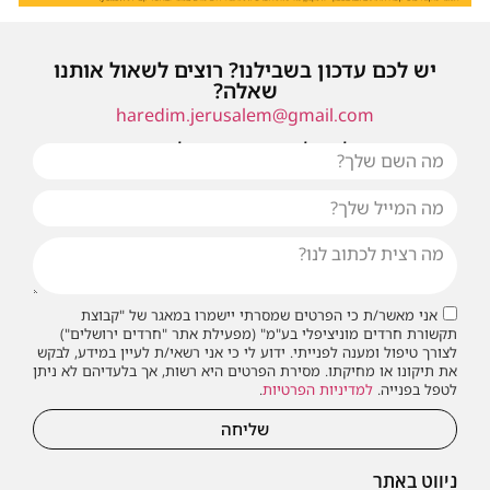
יש לכם עדכון בשבילנו? רוצים לשאול אותנו
שאלה?
haredim.jerusalem@gmail.com
או שילחו אלינו פנייה ונחזור אליכם בהקדם
אני מאשר/ת כי הפרטים שמסרתי יישמרו במאגר של "קבוצת
תקשורת חרדים מוניציפלי בע"מ" (מפעילת אתר "חרדים ירושלים")
לצורך טיפול ומענה לפנייתי. ידוע לי כי אני רשאי/ת לעיין במידע, לבקש
את תיקונו או מחיקתו. מסירת הפרטים היא רשות, אך בלעדיהם לא ניתן
לטפל בפנייה.
למדיניות הפרטיות
.
שליחה
ניווט באתר