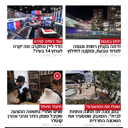
לחץ בחנות
עוד דחייה לבירה
דרמה בקניון רמות: נכנסה
הדד-ליין מתקרב: מה יקרה
למדוד טבעת, ונזקקה לחילוץ
לערוץ 14 בעיר?
דב אייזנר
|
22:23
יוסי וינר
|
21:46
1
שאלו את התושבים?
תיעוד מיוחד
"בום, צצה לנו תחנה מתחת
שנים אחרי: נחשפה ההצעה
לבית": המאבק שמסעיר את
שקיבל פוסק הדור מרבי אהרן
השכונה החרדית
קוטלר
חנוך פוגל
|
19:37
| 2 תגובות
יואל וולך
|
19:23