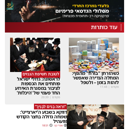
עוד כותרות
כשהזרחן "בורח" מהגוף:
לטובת חשיפת הגנזים
המחלה הנדירה שאפשר
לראשונה: גדולי ישראל
לזהות בזמן – ולטפל
פותחים את הכספות
מקודם
|
11:48
לציבור במסגרת האירוע
החד פעמי של 'היכלות'
מקודם
|
20:39
"וּרְאֵה בָנִים לְבָנֶיךָ"
דווקא בשבוע ה'יארצייט':
שמחה גדולה בחצר הקודש
זוועהיל
אורי כץ
18:51