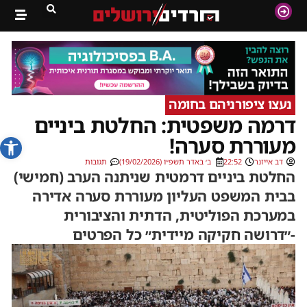
נעצו ציפורניהם בחומה
דרמה משפטית: החלטת ביניים
פתח סרג
מעוררת סערה!
דב אייזנר
22:52
ב׳ באדר תשפ״ו (19/02/2026)
תגובות
החלטת ביניים דרמטית שניתנה הערב (חמישי)
בבית המשפט העליון מעוררת סערה אדירה
במערכת הפוליטית, הדתית והציבורית
-״דרושה חקיקה מיידית״ כל הפרטים