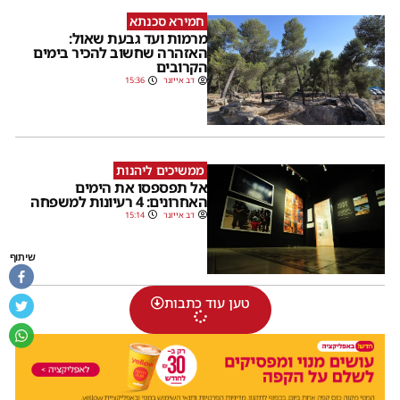
חמירא סכנתא
מרמות ועד גבעת שאול:
האזהרה שחשוב להכיר בימים
הקרובים
דב אייזנר
15:36
ממשיכים ליהנות
אל תפספסו את הימים
האחרונים: 4 רעיונות למשפחה
דב אייזנר
15:14
שיתוף
טען עוד כתבות