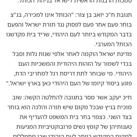
סמכות הרבנות הראשית לישראל בניהול הכותל.
תגובת ח"כ יואב בן צור: "הכותל אינו למכירה, בג"צ
בוחר פעם אחר פעם לפסוק נגד תורת ישראל והפעם
בדבר המקודש ביותר לעם היהודי, שריד בית מקדשנו
הכותל המערבי.
מדינת ישראל הוקמה לאחר אלפי שנות גלות וסבל
בכדי לשמור על הזהות היהודית והמשכיות העם
היהודי. מי שבוחר לתת דריסת רגל למחריבי הדת,
פוגע ביסוד קיומו של העם היהודי כאן בארץ ישראל."
ח״כ יעקב אשר מסר בתגובה להחלטה הקשה: שוב
מוכיח בג״ץ שבכל מקום שיש תורה והלכה הוא בוחר
בצד השני. כצפוי בחר בית המשפט להעדיף את
טענותיהן של קומץ נשים פרובוקטיביות המגיעות
למקום המקודש ביותר לעם היהודי שבו מתפללים