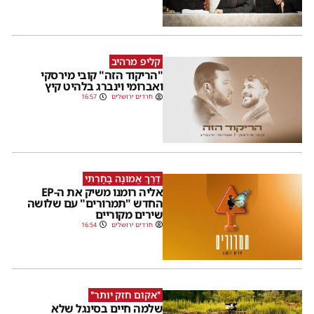
קליפ מרהיב
"הריקוד הזה" קובי מירסקי
ואברומי וינברג בלהיט קיץ
חרדים ירושלים
16:57
דֶּרֶךְ אֱמוּנָה בָחָרְתִּי
אליה רומנו משיק את ה-EP
החדש "תמרורים" עם שלושה
שירים מקוריים
חרדים ירושלים
16:54
''אקום חזק יותר''
שלמה חיים בסינגל שלא