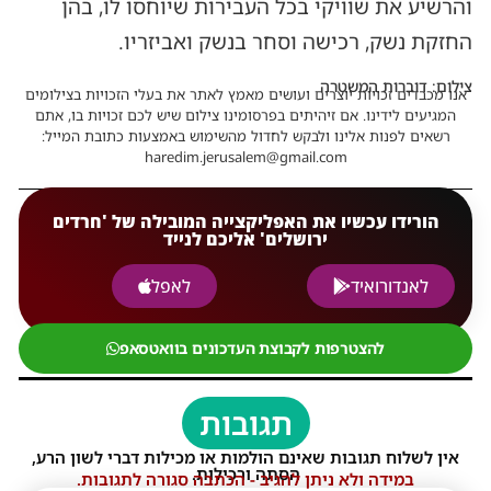
והרשיע את שוויקי בכל העבירות שיוחסו לו, בהן
החזקת נשק, רכישה וסחר בנשק ואביזריו.
צילום: דוברות המשטרה
אנו מכבדים זכויות יוצרים ועושים מאמץ לאתר את בעלי הזכויות בצילומים
המגיעים לידינו. אם זיהיתים בפרסומינו צילום שיש לכם זכויות בו, אתם
רשאים לפנות אלינו ולבקש לחדול מהשימוש באמצעות כתובת המייל:
haredim.jerusalem@gmail.com
הורידו עכשיו את האפליקצייה המובילה של 'חרדים
ירושלים' אליכם לנייד
לאנדורואיד
לאפל
להצטרפות לקבוצת העדכונים בוואטסאפ
תגובות
אין לשלוח תגובות שאינם הולמות או מכילות דברי לשון הרע,
הסתה ורכילות.
במידה ולא ניתן להגיב - הכתבה סגורה לתגובות.