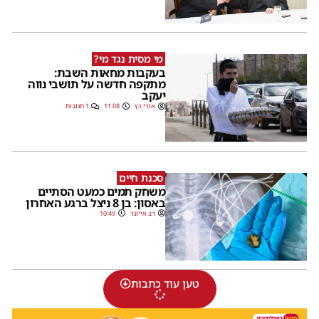
מי מסית נגד מי?
בעקבות מחאות השבת:
מתקפה חדשה על תושבי נווה
יעקב
אורי כץ
11:08
1 תגובות
סכנת חיים
משחק תמים כמעט הסתיים
באסון: בן 8 ניצל ברגע האחרון
דב אייזנר
10:49
טען עוד כתבות