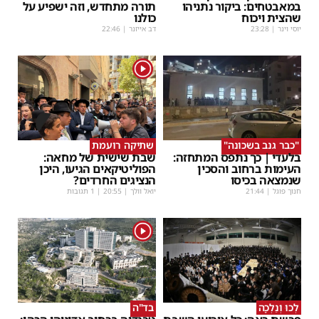
במאבטחים: ביקור נתניהו
תורה מתחדש, וזה ישפיע על
שהצית ויכוח
כולנו
יוסי וינר
|
23:28
דב אייזנר
|
22:46
1
"כבר גנב בשכונה"
שתיקה רועמת
בלעדי | כך נתפס המתחזה:
שבת שישית של מחאה:
העימות ברחוב והסכין
הפוליטיקאים הגיעו, היכן
שנמצאה בכיסו
הנציגים החרדים?
חנוך פוגל
|
21:44
יואל וולך
|
20:55
| 1 תגובות
1
לְכוּ וְנֵלְכָה
בד"ה