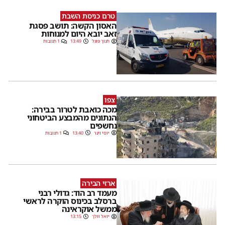
טרם כניסת השבת
האסון הקשה: תושב פסגת
זאב יובא היום למנוחות
חנוך פוגל
13:49
1 תגובות
צפו
מכה כואבת לטרור בבירה:
הנתונים מהמבצע הביטחוני
נחשפים
יוסי וינר
13:40
1 תגובות
ארזי הבירה
מעמד רב הוד: גדולי רבני
ברסלב בכינוס הוקרה לראשי
ממשל אוקראינה
יואל וולך
13:15