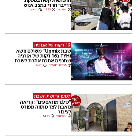
התנגשות קשה במעקה:
דרייבר חרדי במצב אנוש
יוסי וינר
16:35
1 תגובות
16 דקות של אנרגיה
שבת Upmix" משולם זושא
וTYH ב16 דקות של אנרגיה
שתכניס אתכם אחרת לשבת
חרדים ירושלים
14:26
למען קדושת השבת
"כולנו מתאספים": קריאה
כואבת לצד מתווה מפורט
לציבור
יואל וולך
14:13