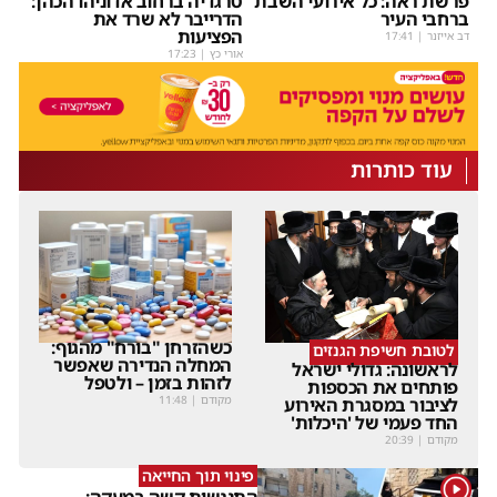
פרשת ראה: כל אירועי השבת
טרגדיה ברחוב אדוניהו הכהן:
ברחבי העיר
הדרייבר לא שרד את
הפציעות
דב אייזנר
|
17:41
אורי כץ
|
17:23
עוד כותרות
כשהזרחן "בורח" מהגוף:
לטובת חשיפת הגנזים
המחלה הנדירה שאפשר
לראשונה: גדולי ישראל
לזהות בזמן – ולטפל
פותחים את הכספות
מקודם
|
11:48
לציבור במסגרת האירוע
החד פעמי של 'היכלות'
מקודם
|
20:39
פינוי תוך החייאה
1