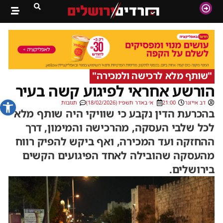
"שותף מלא לרכישה ולמכירה"
הורשע אחראי לפיגוע קשה בעיר
פתח סרג
דב אייזנר
21:00
א׳ באדר תשפ״ו (18/02/2026)
תגובות
בהכרעת הדין נקבע כי שוויקי היה שותף מלא
לכל שלבי העסקה, מהרכישה והמימון, דרך
ההחזקה ועד המכירה, ואף ביקש להפיק רווח
מהעסקה שהובילה לאחד הפיגועים הקשים
בירושלים.