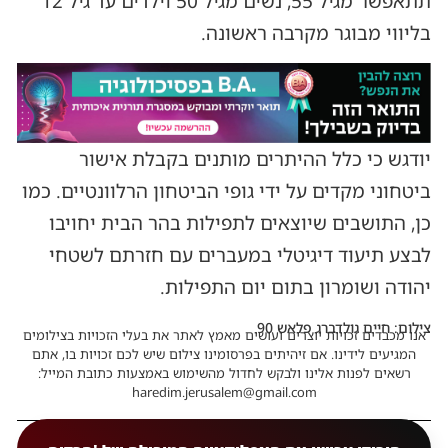
תתאפשר מגיל 55, נשים מגיל 50 וילדים עד גיל 12
בליווי מבוגר מקרבה ראשונה.
יודגש כי כלל ההיתרים מותנים בקבלת אישור
ביטחוני מקדים על ידי גופי הביטחון הרלוונטיים. כמו
כן, התושבים שיוצאים לתפילות בהר הבית יחויבו
לבצע תיעוד דיגיטלי במעברים עם חזרתם לשטחי
יהודה ושומרון בתום יום התפילות.
צילום: חיים גולדברג פלאש 90
אנו מכבדים זכויות יוצרים ועושים מאמץ לאתר את בעלי הזכויות בצילומים
המגיעים לידינו. אם זיהיתים בפרסומינו צילום שיש לכם זכויות בו, אתם
רשאים לפנות אלינו ולבקש לחדול מהשימוש באמצעות כתובת המייל:
haredim.jerusalem@gmail.com