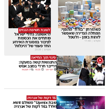
כשהזרחן "בורח" מהגוף:
לטובת חשיפת הגנזים
המחלה הנדירה שאפשר
לראשונה: גדולי ישראל
לזהות בזמן – ולטפל
פותחים את הכספות
מקודם
|
11:48
לציבור במסגרת האירוע
החד פעמי של 'היכלות'
מקודם
|
20:39
פינוי תוך החייאה
1
התנגשות קשה במעקה:
דרייבר חרדי במצב אנוש
יוסי וינר
16:35
1 תגובות
16 דקות של אנרגיה
שבת Upmix" משולם זושא
וTYH ב16 דקות של אנרגיה