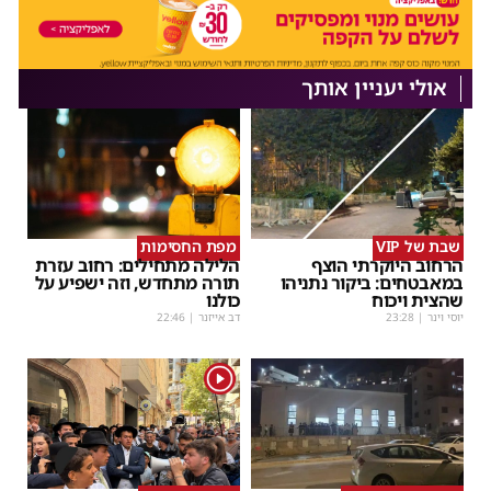
אולי יעניין אותך
שבת של VIP
מפת החסימות
הרחוב היוקרתי הוצף
הלילה מתחילים: רחוב עזרת
במאבטחים: ביקור נתניהו
תורה מתחדש, וזה ישפיע על
שהצית ויכוח
כולנו
יוסי וינר
|
23:28
דב אייזנר
|
22:46
1