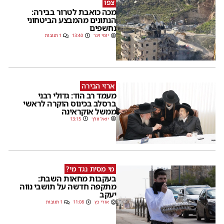
צפו
מכה כואבת לטרור בבירה:
הנתונים מהמבצע הביטחוני
נחשפים
יוסי וינר
13:40
1 תגובות
ארזי הבירה
מעמד רב הוד: גדולי רבני
ברסלב בכינוס הוקרה לראשי
ממשל אוקראינה
יואל וולך
13:15
מי מסית נגד מי?
בעקבות מחאות השבת:
מתקפה חדשה על תושבי נווה
יעקב
אורי כץ
11:08
1 תגובות