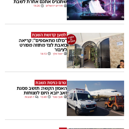
שתכניס אתכם אחרת לשבת
חרדים ירושלים
14:26
למען קדושת השבת
"כולנו מתאספים": קריאה
כואבת לצד מתווה מפורט
לציבור
יואל וולך
14:13
טרם כניסת השבת
האסון הקשה: תושב פסגת
זאב יובא היום למנוחות
חנוך פוגל
13:49
1 תגובות