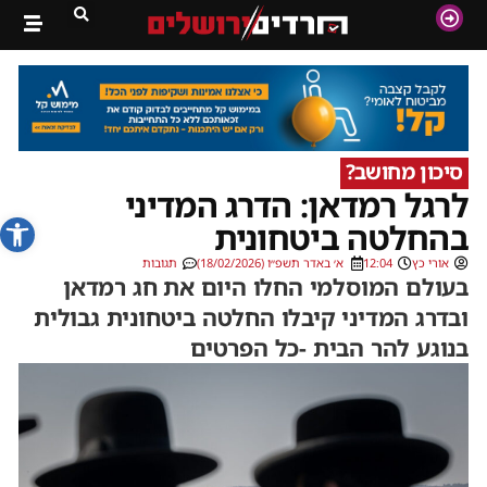
סיכון מחושב?
לרגל רמדאן: הדרג המדיני
פתח סרג
בהחלטה ביטחונית
אורי כץ
12:04
א׳ באדר תשפ״ו (18/02/2026)
תגובות
בעולם המוסלמי החלו היום את חג רמדאן
ובדרג המדיני קיבלו החלטה ביטחונית גבולית
בנוגע להר הבית -כל הפרטים