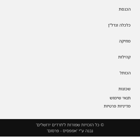
הכנסת
כלכלה ונדל"ן
מוזיקה
קהילות
הכותל
שכונות
תנאי שימוש
מדיניות פרטיות
© כל הזכויות שמורות ל'חרדים ירושלים'
נבנה ע"י 'אמפסיס - פרסום'