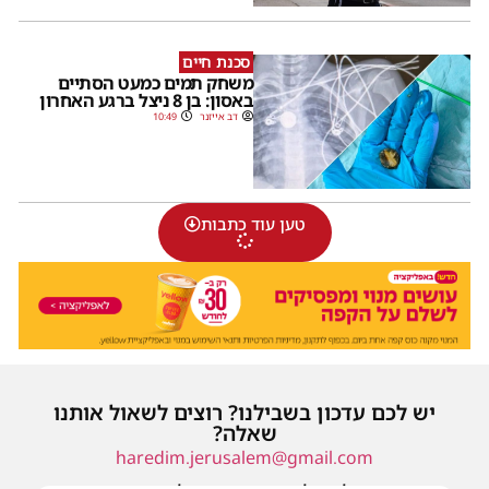
סכנת חיים
משחק תמים כמעט הסתיים
באסון: בן 8 ניצל ברגע האחרון
דב אייזנר
10:49
טען עוד כתבות
יש לכם עדכון בשבילנו? רוצים לשאול אותנו
שאלה?
haredim.jerusalem@gmail.com