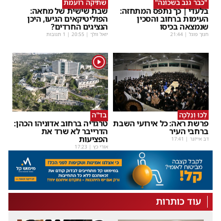
"כבר גנב בשכונה"
שתיקה רועמת
בלעדי | כך נתפס המתחזה:
שבת שישית של מחאה:
העימות ברחוב והסכין
הפוליטיקאים הגיעו, היכן
שנמצאה בכיסו
הנציגים החרדים?
חנוך פוגל
|
21:44
יואל וולך
|
20:55
| 1 תגובות
1
לְכוּ וְנֵלְכָה
בד"ה
פרשת ראה: כל אירועי השבת
טרגדיה ברחוב אדוניהו הכהן:
ברחבי העיר
הדרייבר לא שרד את
הפציעות
דב אייזנר
|
17:41
אורי כץ
|
17:23
עוד כותרות