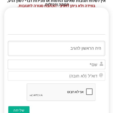
אין לשלוח תגובות שאינם הולמות או מכילות דברי לשון הרע,
הסתה ורכילות.
במידה ולא ניתן להגיב - הכתבה סגורה לתגובות.
שם*
דוא"ל
(לא
חובה