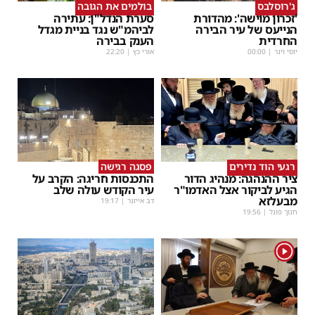
ג'רוסלבס
בולמים את הגובה
'זכרון מוישה': מהדורת
סערת הנדל"ן: עתירה
הנייעס של עיר הבירה
לביהמ"ש נגד בניית מגדל
החרדית
הענק בבירה
יוסי וינר
|
00:00
אורי כץ
|
22:20
רגעי הוד נדירים
פסגה רגישה
ציר ההנהגה: מנהיג הדור
התכנסות חריגה: הקרב על
הגיע לביקור אצל האדמו"ר
עיר הקודש עולה שלב
מבעלזא
דב אייזנר
|
19:17
חנוך פוגל
|
19:56
1