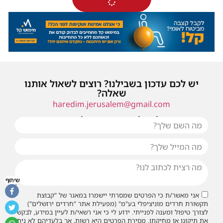
יש לכם עדכון בשבילנו? רוצים לשאול אותנו
שאלה?
haredim.jerusalem@gmail.com
או שילחו אלינו פנייה ונחזור אליכם בהקדם
שיתוף
אני מאשר/ת כי הפרטים שמסרתי יישמרו במאגר של "קבוצת
תקשורת חרדים מוניציפלי בע"מ" (מפעילת אתר "חרדים ירושלים")
לצורך טיפול ומענה לפנייתי. ידוע לי כי אני רשאי/ת לעיין במידע, לבקש
את תיקונו או מחיקתו. מסירת הפרטים היא רשות, אך בלעדיהם לא ניתן