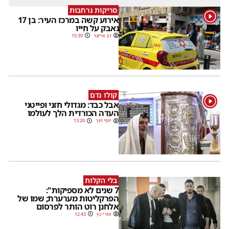
סריקות נרחבות
1
אירוע קשה במרכז העיר: בן 17
נאבק על חייו
דב אייזנר
15:39
קולו נדם
1
אבל כבד: מגדולי חזני ופייטני
העדה הכורדית הלך לעולמו
יוסי וינר
13:20
בלי הקלות
7 שנים לא מספיקות":
הפרקליטות מערערת; שמו של
אלחנן רוט הותר לפרסום
אורי כץ
12:43