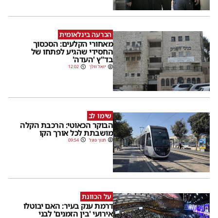
הכרעה בינלאומית
מאחורי הקלעים: הסכסוך
החסידי שהגיע לפתחו של
בד"ץ 'העדה'
יואל וולך
12:02
שימו לב
הבוקר הכאוטי: הרכבת הקלה
מושבתת לכל אורך הקו
חנוך פוגל
09:54
על הכוונת
דרמת ענק בעיר: האם יבוטלו
אירועי 'בין הזמנים' לבני