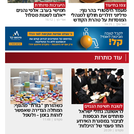
צפו בתיעוד
היערכות מיוחדת
מעמד היסטורי בהר נוף:
חמישי בערב: אלפי נהגים
מיליוני דולרים חולקו למנהלי
ייאלצו לשנות מסלול
המוסדות על טהרת הקודש
אורי כץ
|
16:12
יואל וולך
|
18:25
עוד כותרות
כשהזרחן "בורח" מהגוף:
לטובת חשיפת הגנזים
המחלה הנדירה שאפשר
לראשונה: גדולי ישראל
לזהות בזמן – ולטפל
פותחים את הכספות
מקודם
|
11:48
לציבור במסגרת האירוע
החד פעמי של 'היכלות'
מקודם
|
20:39