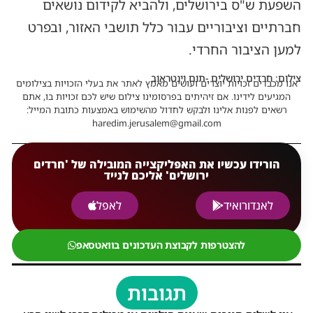
השפעת ש"ס בירושלים, ולהביא לקידום נושאים
חברתיים וציבוריים עבור כלל תושבי האזור, ובפרט
למען הציבור החרדי.
צילום: חרדים ירושלים -תום וינטראוב
אנו מכבדים זכויות יוצרים ועושים מאמץ לאתר את בעלי הזכויות בצילומים
המגיעים לידינו. אם זיהיתים בפרסומינו צילום שיש לכם זכויות בו, אתם
רשאים לפנות אלינו ולבקש לחדול מהשימוש באמצעות כתובת המייל:
haredim.jerusalem@gmail.com
הורידו עכשיו את האפליקצייה המובילה של 'חרדים
ירושלים' אליכם לנייד
לאנדורואיד
לאפל
להצטרפות לקבוצת העדכונים בוואטסאפ
תגובות