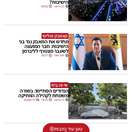
הישיבות?
דב אייזנר
09:30
קאמבק פוליטי
מחדש את המאבק נגד בני
הישיבות: חבר המועצה
לשעבר מצטרף לליברמן
חנוך פוגל
20:57
אֵי-זֶה בַּיִת
הנדודים הסתיימו: בשורה
משמחת לקהילה הוותיקה
דב אייזנר
18:55
15 תגובות
טען עוד כתבות