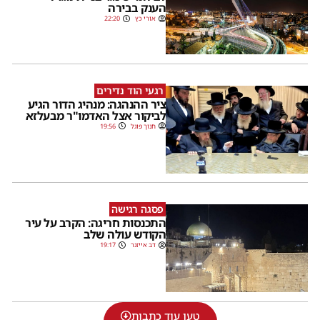
הענק בבירה
אורי כץ
22:20
רגעי הוד נדירים
ציר ההנהגה: מנהיג הדור הגיע
לביקור אצל האדמו"ר מבעלזא
חנוך פוגל
19:56
פסגה רגישה
התכנסות חריגה: הקרב על עיר
הקודש עולה שלב
דב אייזנר
19:17
טען עוד כתבות