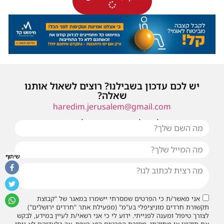
יש לכם עדכון בשבילנו? רוצים לשאול אותנו
שאלה?
haredim.jerusalem@gmail.com
או שילחו אלינו פנייה ונחזור אליכם בהקדם
שיתוף
אני מאשר/ת כי הפרטים שמסרתי יישמרו במאגר של "קבוצת
תקשורת חרדים מוניציפלי בע"מ" (מפעילת אתר "חרדים ירושלים")
לצורך טיפול ומענה לפנייתי. ידוע לי כי אני רשאי/ת לעיין במידע, לבקש
את תיקונו או מחיקתו. מסירת הפרטים היא רשות, אך בלעדיהם לא ניתן