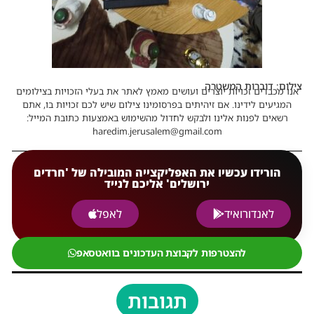
צילום: דוברות המשטרה
אנו מכבדים זכויות יוצרים ועושים מאמץ לאתר את בעלי הזכויות בצילומים
המגיעים לידינו. אם זיהיתים בפרסומינו צילום שיש לכם זכויות בו, אתם
רשאים לפנות אלינו ולבקש לחדול מהשימוש באמצעות כתובת המייל:
haredim.jerusalem@gmail.com
הורידו עכשיו את האפליקצייה המובילה של 'חרדים
ירושלים' אליכם לנייד
לאנדורואיד
לאפל
להצטרפות לקבוצת העדכונים בוואטסאפ
תגובות