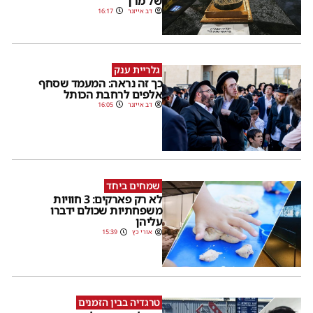
של מרן
דב אייזנר
16:17
גלריית ענק
כך זה נראה: המעמד שסחף
אלפים לרחבת הכותל
דב אייזנר
16:05
שמחים ביחד
לא רק פארקים: 3 חוויות
משפחתיות שכולם ידברו
עליהן
אורי כץ
15:39
טרגדיה בבין הזמנים