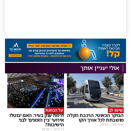
אולי יעניין אותך
שימו לב
על הכוונת
הבוקר הכאוטי: הרכבת הקלה
דרמת ענק בעיר: האם יבוטלו
מושבתת לכל אורך הקו
אירועי 'בין הזמנים' לבני
הישיבות?
חנוך פוגל
|
09:54
דב אייזנר
|
09:30