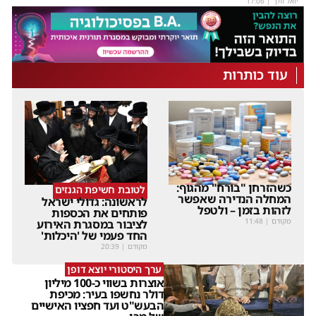
יואל וולך
|
17:06
עוד כותרות
כשהזרחן "בורח" מהגוף:
לטובת חשיפת הגנזים
המחלה הנדירה שאפשר
לראשונה: גדולי ישראל
לזהות בזמן – ולטפל
פותחים את הכספות
מקודם
|
11:48
לציבור במסגרת האירוע
החד פעמי של 'היכלות'
מקודם
|
20:39
ערך היסטורי יוצא דופן
אוצרות בשווי כ-100 מיליון
דולר נחשפו בעיר: מכיפת
הבעש"ט ועד חפציו האישיים