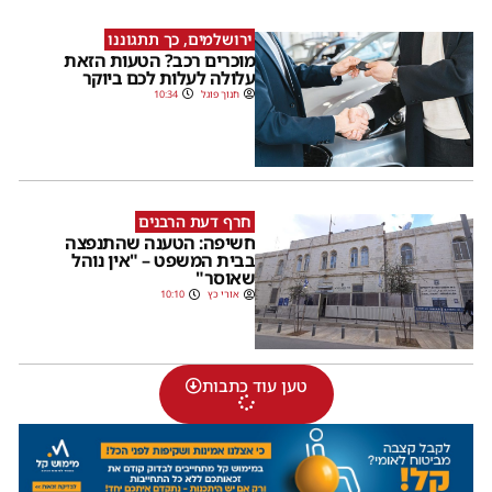
ירושלמים, כך תתגוננו
מוכרים רכב? הטעות הזאת
עלולה לעלות לכם ביוקר
חנוך פוגל
10:34
חרף דעת הרבנים
חשיפה: הטענה שהתנפצה
בבית המשפט – "אין נוהל
שאוסר"
אורי כץ
10:10
טען עוד כתבות