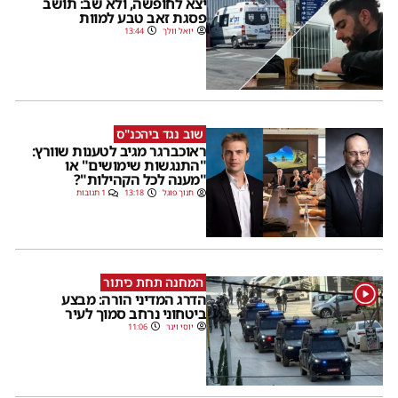
יצא לחופשה, ולא שב: תושב
פסגת זאב טבע למוות
יואל וולך
13:44
שוב נגד ביהכנ"ס
ראוכברגר מגיב לטענות שוורץ:
"התנגשות שימושים" או
"מענה לכל הקהילות"?
חנוך פוגל
13:18
1 תגובות
המחנה תחת כיתור
1
הדרג המדיני הורה: מבצע
ביטחוני נרחב סמוך לעיר
יוסי וינר
11:06