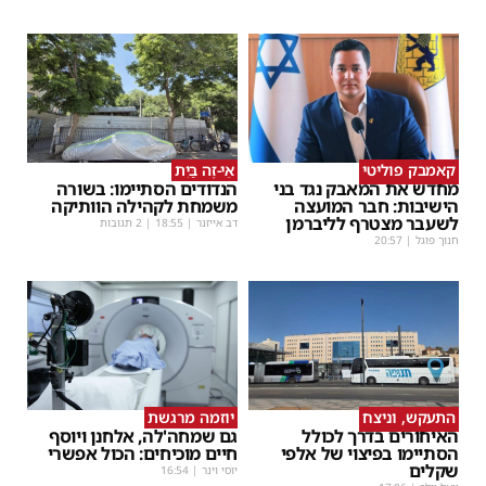
קאמבק פוליטי
אֵי-זֶה בַּיִת
מחדש את המאבק נגד בני
הנדודים הסתיימו: בשורה
הישיבות: חבר המועצה
משמחת לקהילה הוותיקה
לשעבר מצטרף לליברמן
דב אייזנר
|
18:55
| 2 תגובות
חנוך פוגל
|
20:57
התעקש, וניצח
יוזמה מרגשת
האיחורים בדרך לכולל
גם שמחה'לה, אלחנן ויוסף
הסתיימו בפיצוי של אלפי
חיים מוכיחים: הכול אפשרי
שקלים
יוסי וינר
|
16:54