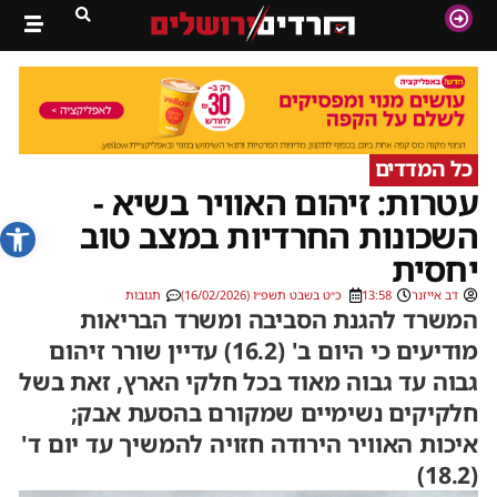
כל המדדים
עטרות: זיהום האוויר בשיא -
פתח סרג
השכונות החרדיות במצב טוב
יחסית
דב אייזנר
13:58
כ״ט בשבט תשפ״ו (16/02/2026)
תגובות
המשרד להגנת הסביבה ומשרד הבריאות
מודיעים כי היום ב' (16.2) עדיין שורר זיהום
גבוה עד גבוה מאוד בכל חלקי הארץ, זאת בשל
חלקיקים נשימיים שמקורם בהסעת אבק;
איכות האוויר הירודה חזויה להמשיך עד יום ד'
(18.2)