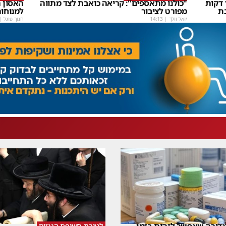
שבת Upmix" משולם זושא וTYH ב16 דקות
"כולנו מתאספים": קריאה כואבת לצד מתווה
האסון ה
ת
מפורט לציבור
למנוחו
יואל וולך
|
14:13
חנוך פוגל
|
דירה שאפשר לזהות בזמן –
לטובת חשיפת הגנזים