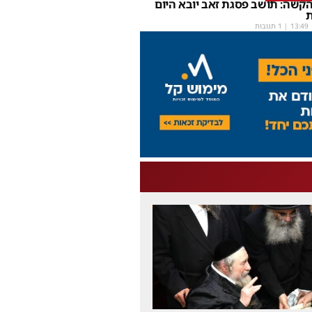
קשה: תושב פסגת זאב יובא היום
ת
13:49
| 1 תגובות