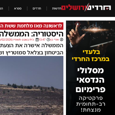
חדשות
חרדים
ספרא
הכ
לראשונה מאז מלחמת ששת הי
היסטוריה: הממשלה
אורי כץ
13:47
כ״ח בשבט תשפ״ו (15/02/2026)
הממשלה אישרה את הצעתו ש
הביטחון בצלאל סמוטריץ ושר 