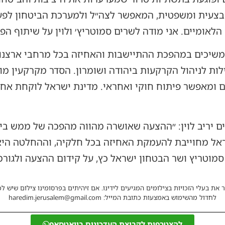
מבצעית ומשפטית, המאפשר לצה״ל ולמערכת הביטחון לפעו
לאומיים. אני מודה לשרים סמוטריץ׳ ולוין על שיתוף הפע
ממשיכים במהפכת ההתיישבות והאחיזה בכל מרחבי ארצנ
לות לניהול הקרקעות ביהודה ושומרון. הסדר מקרקעין מוס
ם ומאפשר פיתוח חוקי ואחראי. מדינת ישראל לוקחת אח
יריב לוין: ״ההצעה שאושרה מהווה מהפכה של ממש ביהו
ל מחוייבת להעמקת האחיזה בכל חלקיה, וההחלטה היא בי
סמוטריץ ושר הבטחון ישראל כץ, על קידום ההצעה ולגור
 את בעלי הזכויות בצילומים המגיעים לידינו. אם זיהיתים בפרסומינו צילום שיש לכ
לחדול מהשימוש באמצעות כתובת המייל: haredim.jerusalem@gmail.com
להצטרפות לקבוצת העדכונים בוואטסאפ