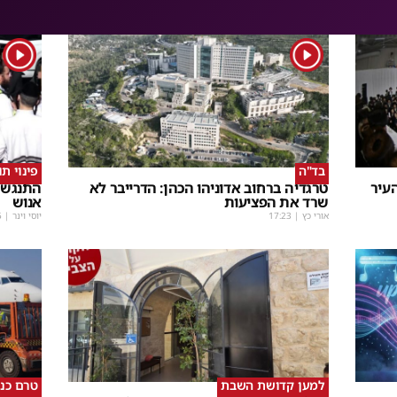
1
1
בד"ה
פינוי ת
עיר
טרגדיה ברחוב אדוניהו הכהן: הדרייבר לא
התנגשו
שרד את הפציעות
אנוש
אורי כץ
|
17:23
יוסי וינר
|
5
למען קדושת השבת
טרם כנ