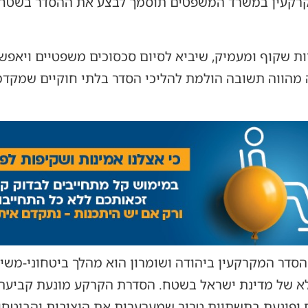
מקרקעין במשרד המשפטים תוסמך לבצע את ההסדר בשטח 
יות שקוף ומעמיק, שיביא לסיום סכסוכים משפטיים ויאפש
 מהווה תשובה הולמת להליכי הסדר בלתי חוקיים שמקד
הסדר המקרקעין ביהודה ושומרון הוא מהלך ביטחוני-משיל
לא של מדינת ישראל בשטח. הסדרת הקרקע מונעת קביעת
 ופוגעת בתשתיות טרור שמערערות את היציבות והביטחון