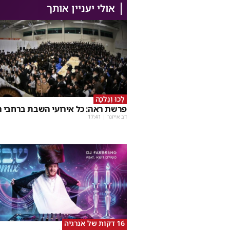
אולי יעניין אותך
לְכוּ וְנֵלְכָה
פרשת ראה: כל אירועי השבת ברחבי ה
דב אייזנר
|
17:41
16 דקות של אנרגיה