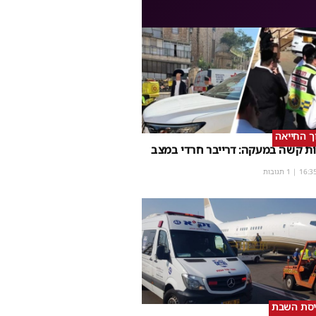
וך החייאה
ת קשה במעקה: דרייבר חרדי במצב
16:3
| 1 תגובות
יסת השבת