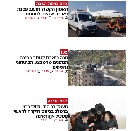
טרם כניסת השבת
האסון הקשה: תושב פסגת
זאב יובא היום למנוחות
חנוך פוגל
13:49
1 תגובות
צפו
מכה כואבת לטרור בבירה:
הנתונים מהמבצע הביטחוני
נחשפים
יוסי וינר
13:40
1 תגובות
ארזי הבירה
מעמד רב הוד: גדולי רבני
ברסלב בכינוס הוקרה לראשי
ממשל אוקראינה
יואל וולך
13:15