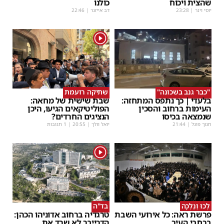
שהצית ויכוח
כולנו
יוסי וינר
|
23:28
דב אייזנר
|
22:46
1
"כבר גנב בשכונה"
שתיקה רועמת
בלעדי | כך נתפס המתחזה:
שבת שישית של מחאה:
העימות ברחוב והסכין
הפוליטיקאים הגיעו, היכן
שנמצאה בכיסו
הנציגים החרדים?
חנוך פוגל
|
21:44
יואל וולך
|
20:55
| 1 תגובות
1
לְכוּ וְנֵלְכָה
בד"ה
פרשת ראה: כל אירועי השבת
טרגדיה ברחוב אדוניהו הכהן:
ברחבי העיר
הדרייבר לא שרד את