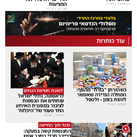
הפציעות
דב אייזנר
|
17:41
אורי כץ
|
17:23
עוד כותרות
כשהזרחן "בורח" מהגוף:
לטובת חשיפת הגנזים
המחלה הנדירה שאפשר
לראשונה: גדולי ישראל
לזהות בזמן – ולטפל
פותחים את הכספות
מקודם
|
11:48
לציבור במסגרת האירוע
החד פעמי של 'היכלות'
מקודם
|
20:39
פינוי תוך החייאה
1
התנגשות קשה במעקה:
דרייבר חרדי במצב אנוש