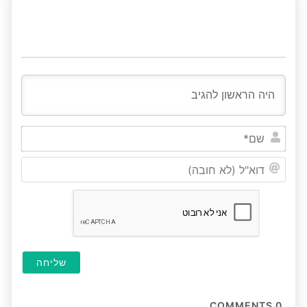
שם*
דוא"ל
(לא
חובה
COMMENTS
0