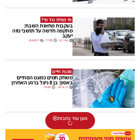
מי מסית נגד מי?
בעקבות מחאות השבת:
מתקפה חדשה על תושבי נווה
יעקב
אורי כץ
11:08
1 תגובות
סכנת חיים
משחק תמים כמעט הסתיים
באסון: בן 8 ניצל ברגע האחרון
דב אייזנר
10:49
טען עוד כתבות