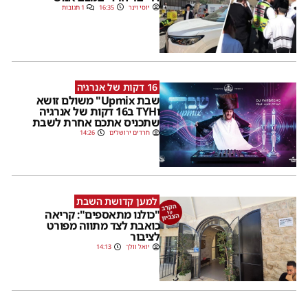
יוסי וינר
16:35
1 תגובות
16 דקות של אנרגיה
שבת Upmix" משולם זושא
וTYH ב16 דקות של אנרגיה
שתכניס אתכם אחרת לשבת
חרדים ירושלים
14:26
למען קדושת השבת
"כולנו מתאספים": קריאה
כואבת לצד מתווה מפורט
לציבור
יואל וולך
14:13