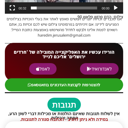
00:32
00:00
צילום: הדס פרוש פלאש 90
אנו מכבדים זכויות יוצרים ועושים מאמץ לאתר את בעלי הזכויות בצילומים
המגיעים לידינו. אם זיהיתים בפרסומינו צילום שיש לכם זכויות בו, אתם
רשאים לפנות אלינו ולבקש לחדול מהשימוש באמצעות כתובת המייל:
haredim.jerusalem@gmail.com
הורידו עכשיו את האפליקצייה המובילה של 'חרדים
ירושלים' אליכם לנייד
לאנדורואיד
לאפל
להצטרפות לקבוצת העדכונים בוואטסאפ
תגובות
אין לשלוח תגובות שאינם הולמות או מכילות דברי לשון הרע,
הסתה ורכילות.
במידה ולא ניתן להגיב - הכתבה סגורה לתגובות.