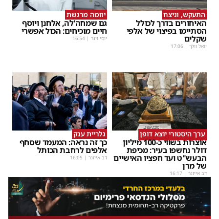
התעקש, וניצח
יוזמה מרגשת
האיחורים בדרך לכולל
גם שמחה'לה, אלחנן ויוסף
הסתיימו בפיצוי של אלפי
חיים מוכיחים: הכול אפשרי
שקלים
יוסי וינר
|
16:54
יואל וולך
|
17:06
ערך היסטורי יוצא דופן
גלריית ענק
אוצרות בשווי כ-100 מיליון
כך זה נראה: המעמד שסחף
דולר נחשפו בעיר: מכיפת
אלפים לרחבת הכותל
הבעש"ט ועד חפציו האישיים
דב אייזנר
|
16:05
של מרן
דב אייזנר
|
16:17