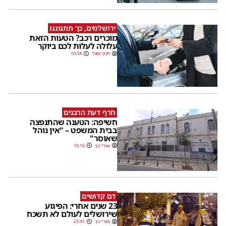
ירושלמים, כך תתגוננו
מוכרים רכב? הטעות הזאת
עלולה לעלות לכם ביוקר
חנוך פוגל
10:34
חרף דעת הרבנים
חשיפה: הטענה שהתנפצה
בבית המשפט – "אין נוהל
שאוסר"
אורי כץ
10:10
דם קדושים
23 שנים אחרי: הפיגוע
שירושלים לעולם לא תשכח
אורי כץ
23:41