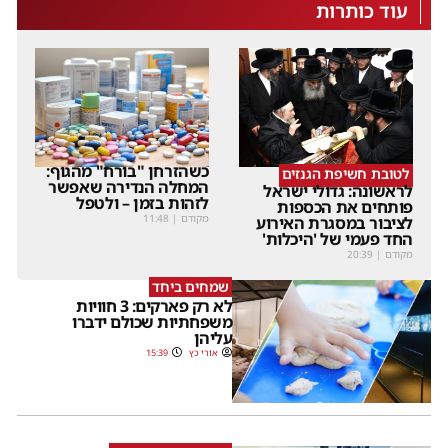
עוד כותרות
כשהזרחן "בורח" מהגוף:
לטובת חשיפת הגנזים
המחלה הנדירה שאפשר
לראשונה: גדולי ישראל
לזהות בזמן – ולטפל
פותחים את הכספות
מקודם
|
11:48
לציבור במסגרת האירוע
החד פעמי של 'היכלות'
מקודם
|
20:39
שמחים ביחד
לא רק פארקים: 3 חוויות
משפחתיות שכולם ידברו
עליהן
אורי כץ
15:39