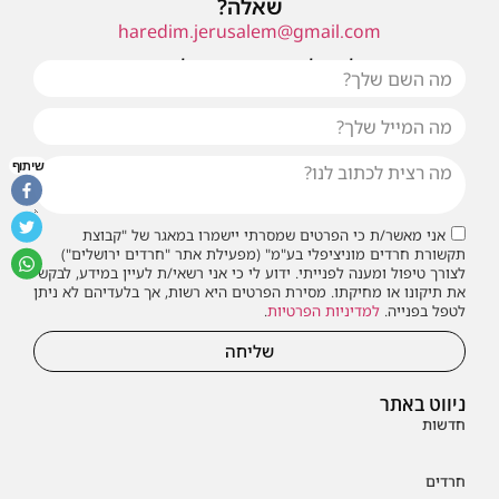
שאלה?
haredim.jerusalem@gmail.com
או שילחו אלינו פנייה ונחזור אליכם בהקדם
שיתוף
אני מאשר/ת כי הפרטים שמסרתי יישמרו במאגר של "קבוצת
תקשורת חרדים מוניציפלי בע"מ" (מפעילת אתר "חרדים ירושלים")
לצורך טיפול ומענה לפנייתי. ידוע לי כי אני רשאי/ת לעיין במידע, לבקש
את תיקונו או מחיקתו. מסירת הפרטים היא רשות, אך בלעדיהם לא ניתן
לטפל בפנייה.
למדיניות הפרטיות
.
שליחה
ניווט באתר
חדשות
חרדים