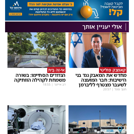
אולי יעניין אותך
קאמבק פוליטי
אֵי-זֶה בַּיִת
מחדש את המאבק נגד בני
הנדודים הסתיימו: בשורה
הישיבות: חבר המועצה
משמחת לקהילה הוותיקה
לשעבר מצטרף לליברמן
דב אייזנר
|
18:55
חנוך פוגל
|
20:57