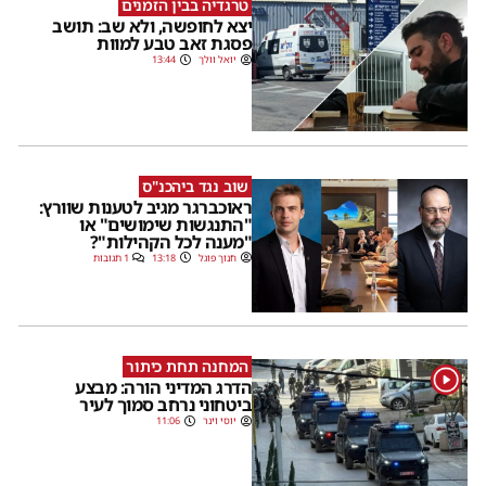
טרגדיה בבין הזמנים
יצא לחופשה, ולא שב: תושב
פסגת זאב טבע למוות
יואל וולך
13:44
שוב נגד ביהכנ"ס
ראוכברגר מגיב לטענות שוורץ:
"התנגשות שימושים" או
"מענה לכל הקהילות"?
חנוך פוגל
13:18
1 תגובות
המחנה תחת כיתור
1
הדרג המדיני הורה: מבצע
ביטחוני נרחב סמוך לעיר
יוסי וינר
11:06