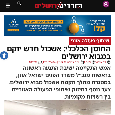
שיתוף פעולה אזורי
החוסן הכלכלי: אשכול חדש יוקם
פתח סרג
במבוא ירושלים
דב אייזנר
17:09
כ״ה בשבט תשפ״ו (12/02/2026)
תגובות
אמש התקיימה ישיבת התנעה ראשונה
בראשות מנכ״ל משרד הפנים ישראל אוזן,
במסגרת מהלך הקמת אשכול מבוא ירושלים.
צעד נוסף בחיזוק שיתופי הפעולה האזוריים
בין רשויות מקומיות.