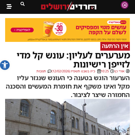
אין הרתעה
מערערים לעליון: עונש קל מדי
פתח סרג
לזייפן רישיונות
אורי כץ
10:25
כ״ה בשבט תשפ״ו (12/02/2026)
תגובות
הערעור הוגש בטענה כי העונש שנגזר עליו
מקל ואינו משקף את חומרת המעשים והסכנה
החמורה שיצר לציבור.