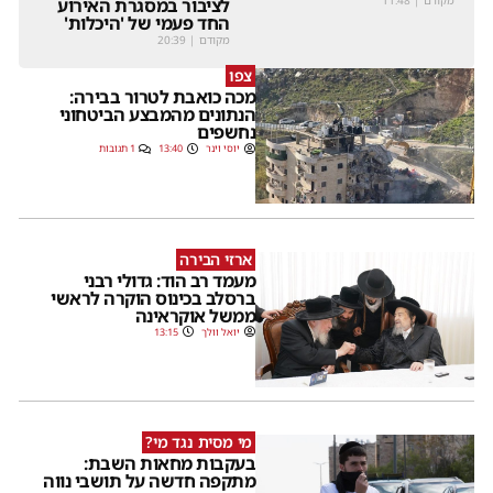
מקודם
|
11:48
לציבור במסגרת האירוע
החד פעמי של 'היכלות'
מקודם
|
20:39
צפו
מכה כואבת לטרור בבירה:
הנתונים מהמבצע הביטחוני
נחשפים
יוסי וינר
13:40
1 תגובות
ארזי הבירה
מעמד רב הוד: גדולי רבני
ברסלב בכינוס הוקרה לראשי
ממשל אוקראינה
יואל וולך
13:15
מי מסית נגד מי?
בעקבות מחאות השבת:
מתקפה חדשה על תושבי נווה