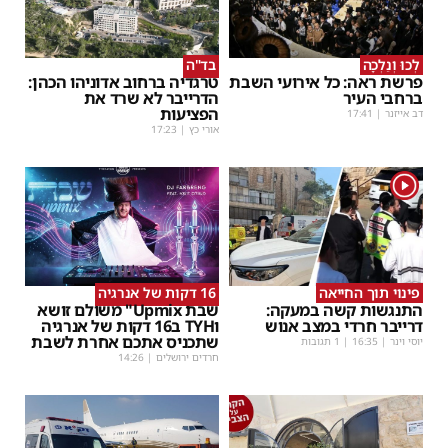
לְכוּ וְנֵלְכָה
בד"ה
פרשת ראה: כל אירועי השבת
טרגדיה ברחוב אדוניהו הכהן:
ברחבי העיר
הדרייבר לא שרד את
הפציעות
דב אייזנר
|
17:41
אורי כץ
|
17:23
1
פינוי תוך החייאה
16 דקות של אנרגיה
התנגשות קשה במעקה:
שבת Upmix" משולם זושא
דרייבר חרדי במצב אנוש
וTYH ב16 דקות של אנרגיה
שתכניס אתכם אחרת לשבת
יוסי וינר
|
16:35
| 1 תגובות
חרדים ירושלים
|
14:26