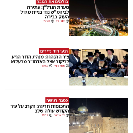
בולמים את הגובה
סערת הנדל"ן: עתירה
לביהמ"ש נגד בניית מגדל
הענק בבירה
אורי כץ
22:20
רגעי הוד נדירים
ציר ההנהגה: מנהיג הדור הגיע
לביקור אצל האדמו"ר מבעלזא
חנוך פוגל
19:56
פסגה רגישה
התכנסות חריגה: הקרב על עיר
הקודש עולה שלב
דב אייזנר
19:17