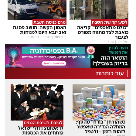
למען קדושת השבת
טרם כניסת השבת
"כולנו מתאספים": קריאה
האסון הקשה: תושב פסגת
כואבת לצד מתווה מפורט
זאב יובא היום למנוחות
לציבור
חנוך פוגל
|
13:49
| 1 תגובות
יואל וולך
|
14:13
עוד כותרות
כשהזרחן "בורח" מהגוף:
לטובת חשיפת הגנזים
המחלה הנדירה שאפשר
לראשונה: גדולי ישראל
לזהות בזמן – ולטפל
פותחים את הכספות