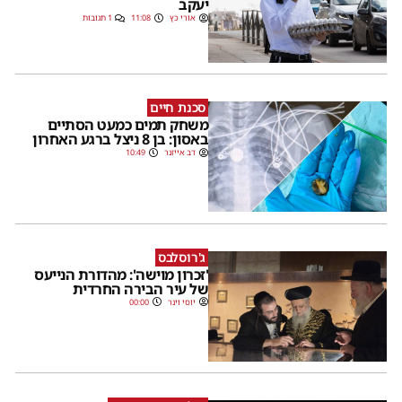
יעקב
אורי כץ
11:08
1 תגובות
סכנת חיים
משחק תמים כמעט הסתיים
באסון: בן 8 ניצל ברגע האחרון
דב אייזנר
10:49
ג'רוסלבס
'זכרון מוישה': מהדורת הנייעס
של עיר הבירה החרדית
יוסי וינר
00:00