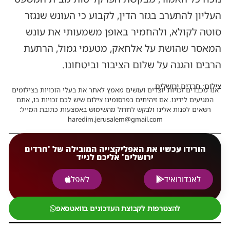
העליון להתערב בגזר הדין, לקבוע כי העונש שנגזר
סוטה לקולא, ולהחמיר באופן משמעותי את עונש
המאסר שהושת על אלחאק, מטעמי גמול, הרתעת
הרבים והגנה על שלום הציבור וביטחונו.
צילום: חרדים ירושלים
אנו מכבדים זכויות יוצרים ועושים מאמץ לאתר את בעלי הזכויות בצילומים
המגיעים לידינו. אם זיהיתים בפרסומינו צילום שיש לכם זכויות בו, אתם
רשאים לפנות אלינו ולבקש לחדול מהשימוש באמצעות כתובת המייל:
haredim.jerusalem@gmail.com
הורידו עכשיו את האפליקצייה המובילה של 'חרדים
ירושלים' אליכם לנייד
לאנדורואיד
לאפל
להצטרפות לקבוצת העדכונים בוואטסאפ