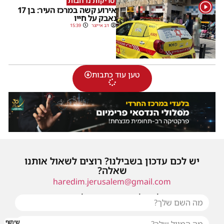
סריקות נרחבות
1
אירוע קשה במרכז העיר: בן 17
נאבק על חייו
דב אייזנר
15:39
טען עוד כתבות
יש לכם עדכון בשבילנו? רוצים לשאול אותנו
שאלה?
haredim.jerusalem@gmail.com
או שילחו אלינו פנייה ונחזור אליכם בהקדם
שיתוף