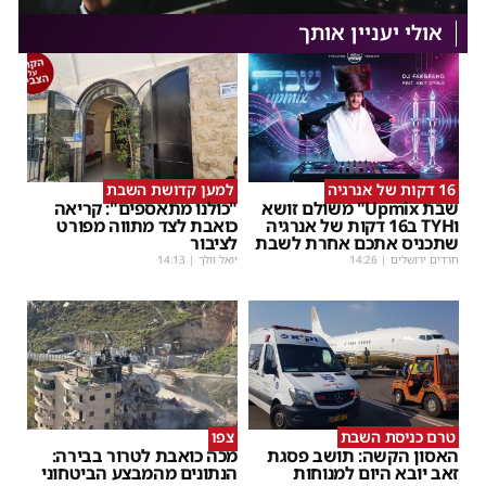
אולי יעניין אותך
16 דקות של אנרגיה
למען קדושת השבת
שבת Upmix" משולם זושא
"כולנו מתאספים": קריאה
וTYH ב16 דקות של אנרגיה
כואבת לצד מתווה מפורט
שתכניס אתכם אחרת לשבת
לציבור
חרדים ירושלים
|
14:26
יואל וולך
|
14:13
טרם כניסת השבת
צפו
האסון הקשה: תושב פסגת
מכה כואבת לטרור בבירה:
זאב יובא היום למנוחות
הנתונים מהמבצע הביטחוני