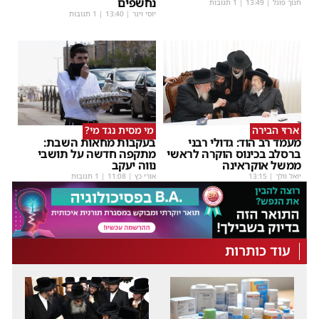
נחשפים
חנוך פוגל
|
13:49
| 1 תגובות
יוסי וינר
|
13:40
| 1 תגובות
ארזי הבירה
מי מסית נגד מי?
מעמד רב הוד: גדולי רבני
בעקבות מחאות השבת:
ברסלב בכינוס הוקרה לראשי
מתקפה חדשה על תושבי
ממשל אוקראינה
נווה יעקב
יואל וולך
|
13:15
אורי כץ
|
11:08
| 1 תגובות
עוד כותרות