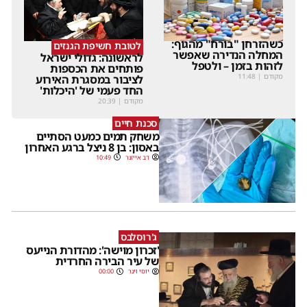
כשהזרחן "בורח" מהגוף:
לטובת חשיפת הגנזים
המחלה הנדירה שאפשר
לראשונה: גדולי ישראל
לזהות בזמן – ולטפל
פותחים את הכספות
מקודם
|
11:48
לציבור במסגרת האירוע
החד פעמי של 'היכלות'
מקודם
|
20:39
סכנת חיים
משחק תמים כמעט הסתיים
באסון: בן 8 ניצל ברגע האחרון
דב אייזנר
10:49
ג'רוסלבס
'זכרון מוישה': מהדורת הנייעס
של עיר הבירה החרדית
יוסי וינר
00:00