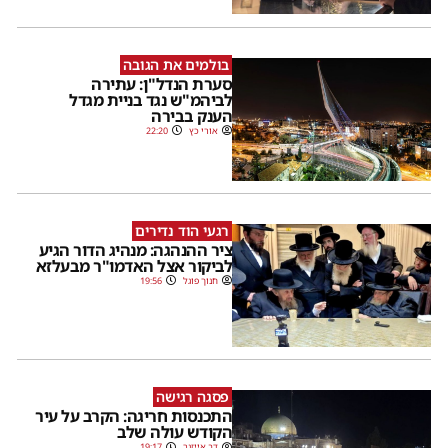
בולמים את הגובה
סערת הנדל"ן: עתירה
לביהמ"ש נגד בניית מגדל
הענק בבירה
אורי כץ
22:20
רגעי הוד נדירים
ציר ההנהגה: מנהיג הדור הגיע
לביקור אצל האדמו"ר מבעלזא
חנוך פוגל
19:56
פסגה רגישה
התכנסות חריגה: הקרב על עיר
הקודש עולה שלב
דב אייזנר
19:17