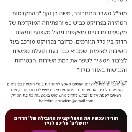
מנכ"ל משרד התחבורה, משה בן זקן: "ההתקדמות
המהירה בפרויקט כביש 60 והפתיחה המוקדמת של
מקטעים מרכזיים משקפות ניהול מקצועי ותיאום
הדוק בין כלל הגורמים. מדובר בפרויקט מורכב בעל
חשיבות לאומית, שמביא כבר כעת תועלת ממשית
לציבור וימשיך לשפר את רמת השירות, הבטיחות
והנגישות באזור כולו."
צילום: ארנון בוסאני
אנו מכבדים זכויות יוצרים ועושים מאמץ לאתר את בעלי הזכויות בצילומים
המגיעים לידינו. אם זיהיתים בפרסומינו צילום שיש לכם זכויות בו, אתם
רשאים לפנות אלינו ולבקש לחדול מהשימוש באמצעות כתובת המייל:
haredim.jerusalem@gmail.com
הורידו עכשיו את האפליקצייה המובילה של 'חרדים
ירושלים' אליכם לנייד