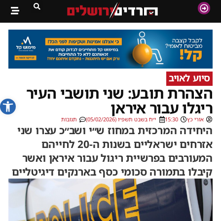
סיוע לאויב
הצהרת תובע: שני תושבי העיר
פתח סרג
ריגלו עבור איראן
אורי כץ
15:30
י״ח בשבט תשפ״ו (05/02/2026)
תגובות
היחידה המרכזית במחוז ש״י ושב״כ עצרו שני
אזרחים ישראליים בשנות ה-20 לחייהם
המעורבים בפרשיית ריגול עבור איראן ואשר
קיבלו בתמורה סכומי כסף בארנקים דיגיטליים