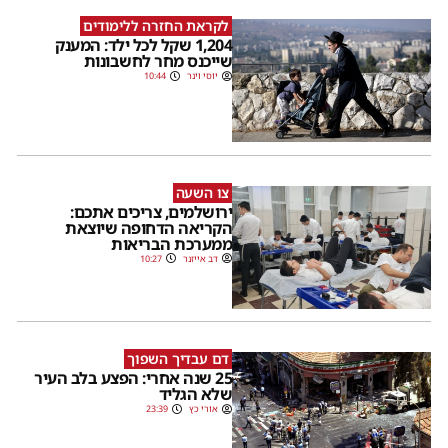
לקראת החזרה ללימודים
1,204 שקל לכל ילד: המענק
שייכנס מחר לחשבונות
יוסי וינר
10:44
צו השעה
ירושלמים, צריכים אתכם:
הקריאה הדחופה שיוצאת
ממערכת הבריאות
דב אייזנר
10:27
דם עבדיך השפוך
25 שנה אחרי: הפצע בלב העיר
שלא הגליד
אורי כץ
23:39