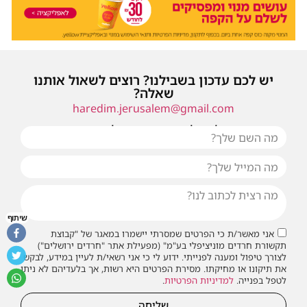
יש לכם עדכון בשבילנו? רוצים לשאול אותנו
שאלה?
haredim.jerusalem@gmail.com
או שילחו אלינו פנייה ונחזור אליכם בהקדם
שיתוף
אני מאשר/ת כי הפרטים שמסרתי יישמרו במאגר של "קבוצת
תקשורת חרדים מוניציפלי בע"מ" (מפעילת אתר "חרדים ירושלים")
לצורך טיפול ומענה לפנייתי. ידוע לי כי אני רשאי/ת לעיין במידע, לבקש
את תיקונו או מחיקתו. מסירת הפרטים היא רשות, אך בלעדיהם לא ניתן
לטפל בפנייה.
למדיניות הפרטיות
.
שליחה