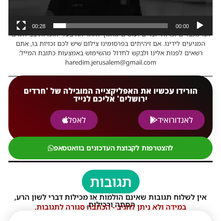
00:28
00:00
אנו מכבדים זכויות יוצרים ועושים מאמץ לאתר את בעלי הזכויות בצילומים
המגיעים לידינו. אם זיהיתים בפרסומינו צילום שיש לכם זכויות בו, אתם
רשאים לפנות אלינו ולבקש לחדול מהשימוש באמצעות כתובת המייל:
haredim.jerusalem@gmail.com
הורידו עכשיו את האפליקצייה המובילה של 'חרדים
ירושלים' אליכם לנייד
לאנדורואיד
לאפל
להצטרפות לקבוצת העדכונים בוואטסאפ
תגובות
אין לשלוח תגובות שאינם הולמות או מכילות דברי לשון הרע,
הסתה ורכילות.
במידה ולא ניתן להגיב - הכתבה סגורה לתגובות.