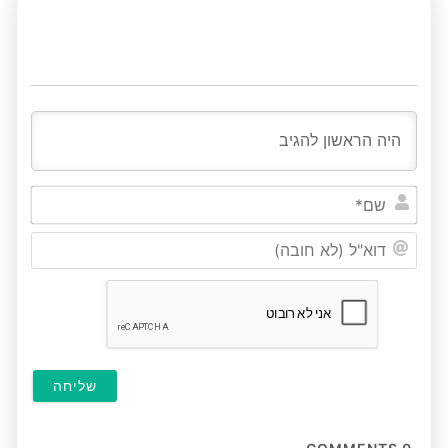
שם*
דוא"ל
(לא
חובה