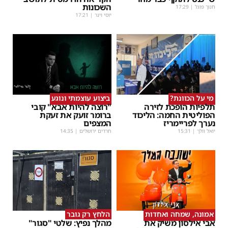
השכונות
חנוך פוגל
|
17:29
יוסי וינר
|
17:21
מי על הכוונת?
ביצוע עוצמתי ונוגע
תלפיות הופכת לזירה
"רוצה להיות אבא" קובי
הפוליטית החמה: הליכוד
ברומר זועק את זעקת
נערך לפריימריז
המצפים
יואל וולך
|
15:31
חרדים ירושלים
|
14:35
אמונה, שמחה ואחדות
הלחץ רק גובר
אבי אילסון משיק את
מהלך נפיץ: שלטי "סגור"