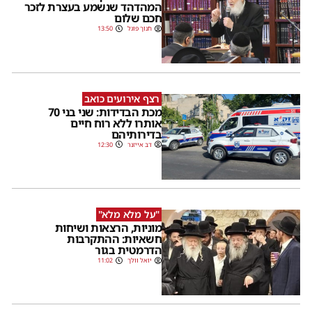
המהדהד שנשמע בעצרת לזכר
חכם שלום
חנוך פוגל
13:50
רצף אירועים כואב
מכת הבדידות: שני בני 70
אותרו ללא רוח חיים
בדירותיהם
דב אייזנר
12:30
"על מלא מלא"
מוניות, הרצאות ושיחות
חשאיות: ההתקרבות
הדרמטית בגור
יואל וולך
11:02