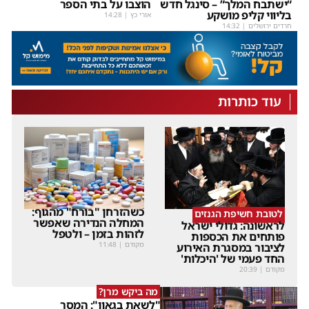
“ישתבח המלך” – סינגל חדש
הוצבו על בתי הספר
בליווי קליפ מושקע
אורי כץ
|
14:28
חרדים ירושלים
|
14:32
עוד כותרות
כשהזרחן "בורח" מהגוף:
לטובת חשיפת הגנזים
המחלה הנדירה שאפשר
לראשונה: גדולי ישראל
לזהות בזמן – ולטפל
פותחים את הכספות
מקודם
|
11:48
לציבור במסגרת האירוע
החד פעמי של 'היכלות'
מקודם
|
20:39
מה ביקש מרן?
"לשאת בגאון": המסר