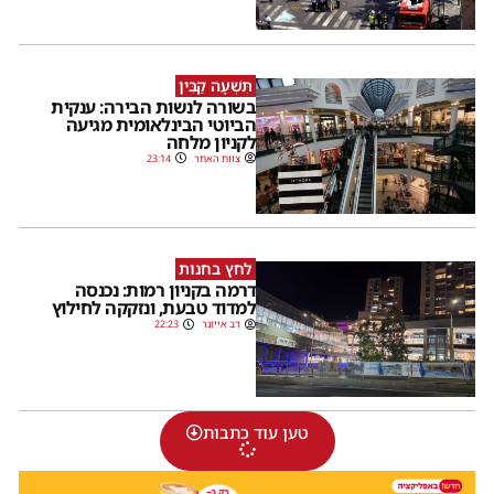
תִּשְׁעָה קַבִּין
בשורה לנשות הבירה: ענקית
הביוטי הבינלאומית מגיעה
לקניון מלחה
צוות האתר
23:14
לחץ בחנות
דרמה בקניון רמות: נכנסה
למדוד טבעת, ונזקקה לחילוץ
דב אייזנר
22:23
טען עוד כתבות