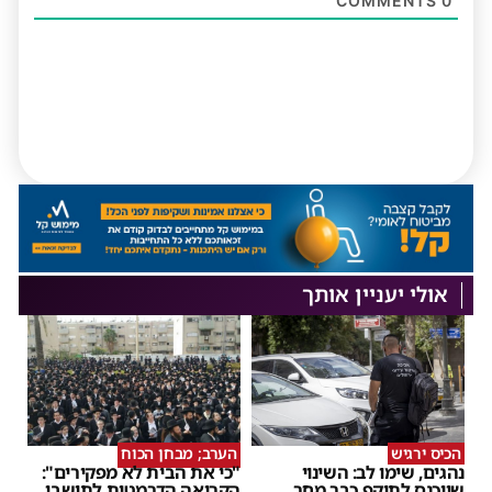
COMMENTS
0
אולי יעניין אותך
הכיס ירגיש
הערב; מבחן הכוח
נהגים, שימו לב: השינוי
"כי את הבית לא מפקירים":
שייכנס לתוקף כבר מחר
הקריאה הדרמטית לתושבי