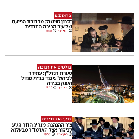
ג'רוסלבס
'זכרון מוישה': מהדורת הנייעס
של עיר הבירה החרדית
יוסי וינר
00:00
בולמים את הגובה
סערת הנדל"ן: עתירה
לביהמ"ש נגד בניית מגדל
הענק בבירה
אורי כץ
22:20
רגעי הוד נדירים
ציר ההנהגה: מנהיג הדור הגיע
לביקור אצל האדמו"ר מבעלזא
חנוך פוגל
19:56