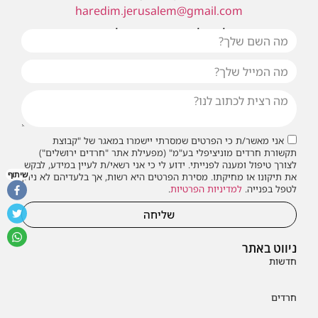
haredim.jerusalem@gmail.com
או שילחו אלינו פנייה ונחזור אליכם בהקדם
אני מאשר/ת כי הפרטים שמסרתי יישמרו במאגר של "קבוצת
תקשורת חרדים מוניציפלי בע"מ" (מפעילת אתר "חרדים ירושלים")
לצורך טיפול ומענה לפנייתי. ידוע לי כי אני רשאי/ת לעיין במידע, לבקש
שיתוף
את תיקונו או מחיקתו. מסירת הפרטים היא רשות, אך בלעדיהם לא ניתן
לטפל בפנייה.
למדיניות הפרטיות
.
שליחה
ניווט באתר
חדשות
חרדים