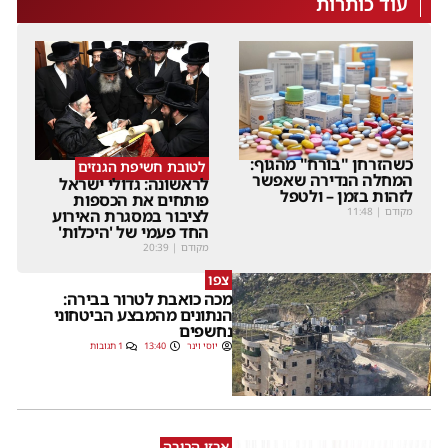
עוד כותרות
כשהזרחן "בורח" מהגוף:
לטובת חשיפת הגנזים
המחלה הנדירה שאפשר
לראשונה: גדולי ישראל
לזהות בזמן – ולטפל
פותחים את הכספות
מקודם
|
11:48
לציבור במסגרת האירוע
החד פעמי של 'היכלות'
מקודם
|
20:39
צפו
מכה כואבת לטרור בבירה:
הנתונים מהמבצע הביטחוני
נחשפים
יוסי וינר
13:40
1 תגובות
ארזי הבירה