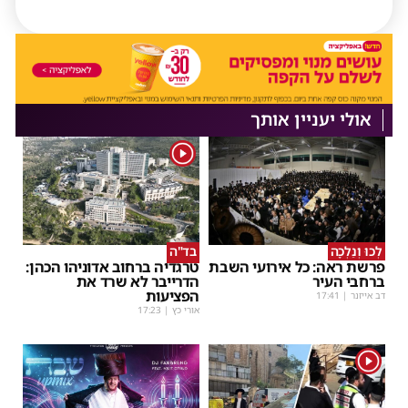
אולי יעניין אותך
1
לְכוּ וְנֵלְכָה
בד"ה
פרשת ראה: כל אירועי השבת
טרגדיה ברחוב אדוניהו הכהן:
ברחבי העיר
הדרייבר לא שרד את
הפציעות
דב אייזנר
|
17:41
אורי כץ
|
17:23
1