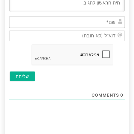
שם*
דוא"ל
(לא
חובה
COMMENTS
0