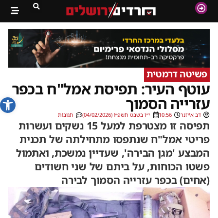
פשיטה דרמטית
עוטף העיר: תפיסת אמל"ח בכפר
פתח סרג
עזרייה הסמוך
דב אייזנר
10:56
י״ז בשבט תשפ״ו (04/02/2026)
תגובות
תפיסה זו מצטרפת למעל 15 נשקים ועשרות
פריטי אמל"ח שנתפסו מתחילתה של תכנית
המבצע 'מגן הבירה', שעדיין נמשכת, ואתמול
פשטו הכוחות, על ביתם של שני חשודים
(אחים) בכפר עזרייה הסמוך לבירה