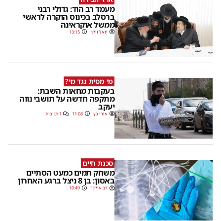
מעמד רב הוד: גדולי רבני
ברסלב בכינוס הוקרה לראשי
ממשל אוקראינה
יואל וולך
13:15
מי מסית נגד מי?
בעקבות מחאות השבת:
מתקפה חדשה על תושבי נווה
יעקב
אורי כץ
11:08
1 תגובות
סכנת חיים
משחק תמים כמעט הסתיים
באסון: בן 8 ניצל ברגע האחרון
דב אייזנר
10:49