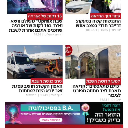
פינוי תוך החייאה
16 דקות של אנרגיה
התנגשות קשה במעקה:
שבת Upmix" משולם זושא
דרייבר חרדי במצב אנוש
וTYH ב16 דקות של אנרגיה
שתכניס אתכם אחרת לשבת
יוסי וינר
|
16:35
| 1 תגובות
חרדים ירושלים
|
14:26
למען קדושת השבת
טרם כניסת השבת
"כולנו מתאספים": קריאה
האסון הקשה: תושב פסגת
כואבת לצד מתווה מפורט
זאב יובא היום למנוחות
לציבור
חנוך פוגל
|
13:49
| 1 תגובות
יואל וולך
|
14:13