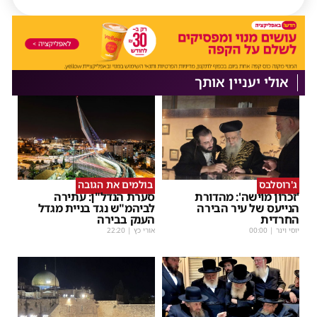
אולי יעניין אותך
ג'רוסלבס
בולמים את הגובה
'זכרון מוישה': מהדורת
סערת הנדל"ן: עתירה
הנייעס של עיר הבירה
לביהמ"ש נגד בניית מגדל
החרדית
הענק בבירה
יוסי וינר
|
00:00
אורי כץ
|
22:20