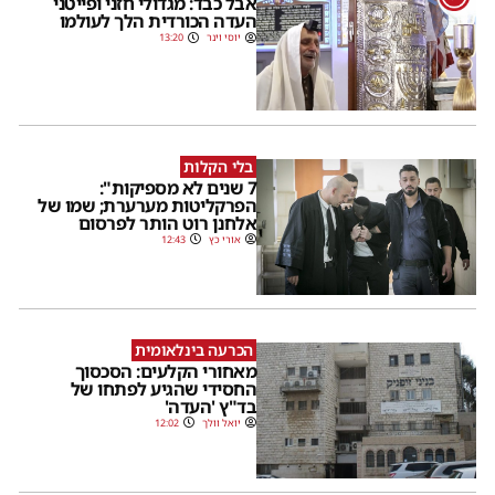
אבל כבד: מגדולי חזני ופייטני
העדה הכורדית הלך לעולמו
יוסי וינר
13:20
בלי הקלות
7 שנים לא מספיקות":
הפרקליטות מערערת; שמו של
אלחנן רוט הותר לפרסום
אורי כץ
12:43
הכרעה בינלאומית
מאחורי הקלעים: הסכסוך
החסידי שהגיע לפתחו של
בד"ץ 'העדה'
יואל וולך
12:02