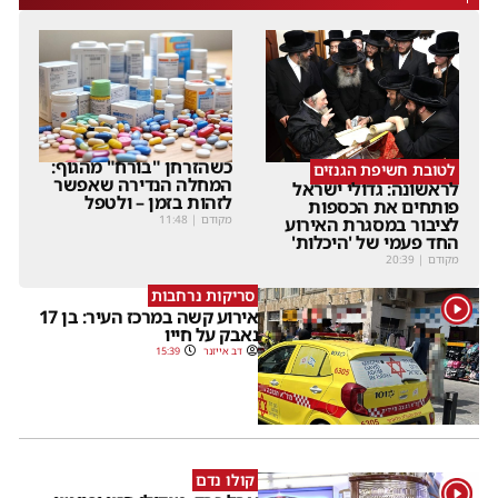
כשהזרחן "בורח" מהגוף:
לטובת חשיפת הגנזים
המחלה הנדירה שאפשר
לראשונה: גדולי ישראל
לזהות בזמן – ולטפל
פותחים את הכספות
מקודם
|
11:48
לציבור במסגרת האירוע
החד פעמי של 'היכלות'
מקודם
|
20:39
סריקות נרחבות
1
אירוע קשה במרכז העיר: בן 17
נאבק על חייו
דב אייזנר
15:39
קולו נדם
1