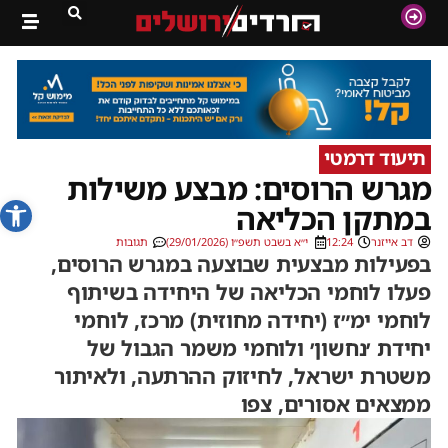
תיעוד דרמטי
מגרש הרוסים: מבצע משילות
פתח סרג
במתקן הכליאה
דב אייזנר
12:24
י״א בשבט תשפ״ו (29/01/2026)
תגובות
בפעילות מבצעית שבוצעה במגרש הרוסים,
פעלו לוחמי הכליאה של היחידה בשיתוף
לוחמי ימ״ז (יחידה מחוזית) מרכז, לוחמי
יחידת ׳נחשון׳ ולוחמי משמר הגבול של
משטרת ישראל, לחיזוק ההרתעה, ולאיתור
ממצאים אסורים, צפו