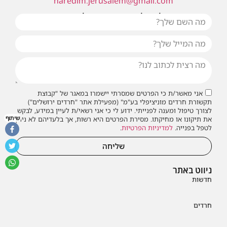
haredim.jerusalem@gmail.com
או שילחו אלינו פנייה ונחזור אליכם בהקדם
אני מאשר/ת כי הפרטים שמסרתי יישמרו במאגר של "קבוצת
תקשורת חרדים מוניציפלי בע"מ" (מפעילת אתר "חרדים ירושלים")
לצורך טיפול ומענה לפנייתי. ידוע לי כי אני רשאי/ת לעיין במידע, לבקש
שיתוף
את תיקונו או מחיקתו. מסירת הפרטים היא רשות, אך בלעדיהם לא ניתן
לטפל בפנייה.
למדיניות הפרטיות
.
שליחה
ניווט באתר
חדשות
חרדים