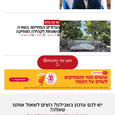
אֵי-זֶה בַּיִת
הנדודים הסתיימו: בשורה
משמחת לקהילה הוותיקה
דב אייזנר
18:55
14 תגובות
טען עוד כתבות
יש לכם עדכון בשבילנו? רוצים לשאול אותנו
שאלה?