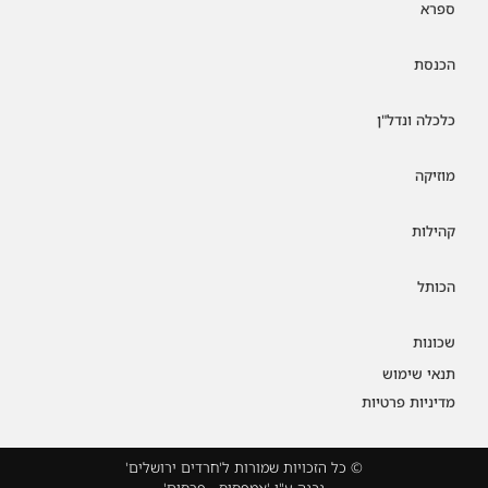
ספרא
הכנסת
כלכלה ונדל"ן
מוזיקה
קהילות
הכותל
שכונות
תנאי שימוש
מדיניות פרטיות
© כל הזכויות שמורות ל'חרדים ירושלים'
נבנה ע"י 'אמפסיס - פרסום'