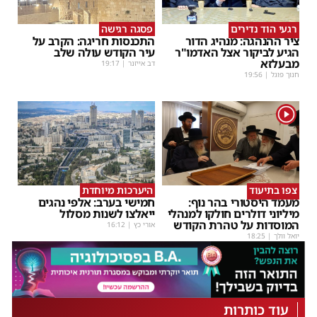
רגעי הוד נדירים
פסגה רגישה
ציר ההנהגה: מנהיג הדור
התכנסות חריגה: הקרב על
הגיע לביקור אצל האדמו"ר
עיר הקודש עולה שלב
מבעלזא
דב אייזנר
|
19:17
חנוך פוגל
|
19:56
1
צפו בתיעוד
היערכות מיוחדת
מעמד היסטורי בהר נוף:
חמישי בערב: אלפי נהגים
מיליוני דולרים חולקו למנהלי
ייאלצו לשנות מסלול
המוסדות על טהרת הקודש
אורי כץ
|
16:12
יואל וולך
|
18:25
עוד כותרות