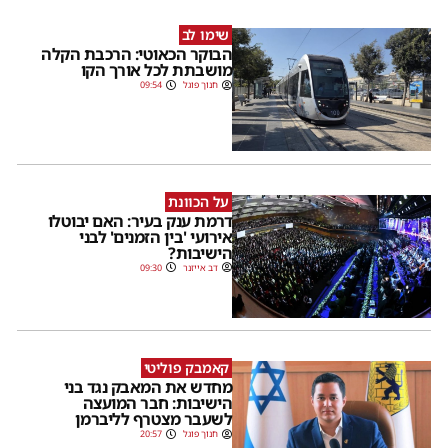
שימו לב
הבוקר הכאוטי: הרכבת הקלה
מושבתת לכל אורך הקו
חנוך פוגל
09:54
על הכוונת
דרמת ענק בעיר: האם יבוטלו
אירועי 'בין הזמנים' לבני
הישיבות?
דב אייזנר
09:30
קאמבק פוליטי
מחדש את המאבק נגד בני
הישיבות: חבר המועצה
לשעבר מצטרף לליברמן
חנוך פוגל
20:57