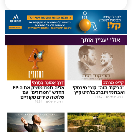
אולי יעניין אותך
קליפ מרהיב
דֶּרֶךְ אֱמוּנָה בָחָרְתִּי
"הריקוד הזה" קובי מירסקי
אליה רומנו משיק את ה-EP
ואברומי וינברג בלהיט קיץ
החדש "תמרורים" עם
שלושה שירים מקוריים
חרדים ירושלים
|
16:57
חרדים ירושלים
|
16:54