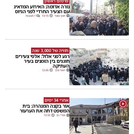
פרסום ראשון
נורה אדומה: האירוע המדאיג
עם הצעיר החרדי לפני הגיוס
חנוך פוגל
13:15
1 תגובות
חוויה של 3,000 שנה
רגע לפני אלול: אלפי צעירים
חוגגים בין הזמנים בעיר
העתיקה
יואל וולך
12:45
אחרי 34 ימים
1
אור בקצה המנהרה: בית
המשפט דחה את הערעור
אורי כץ
12:32