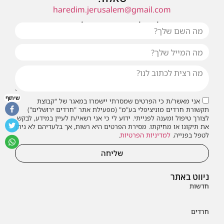
haredim.jerusalem@gmail.com
או שילחו אלינו פנייה ונחזור אליכם בהקדם
שיתוף
אני מאשר/ת כי הפרטים שמסרתי יישמרו במאגר של "קבוצת
תקשורת חרדים מוניציפלי בע"מ" (מפעילת אתר "חרדים ירושלים")
לצורך טיפול ומענה לפנייתי. ידוע לי כי אני רשאי/ת לעיין במידע, לבקש
את תיקונו או מחיקתו. מסירת הפרטים היא רשות, אך בלעדיהם לא ניתן
לטפל בפנייה.
למדיניות הפרטיות
.
שליחה
ניווט באתר
חדשות
חרדים