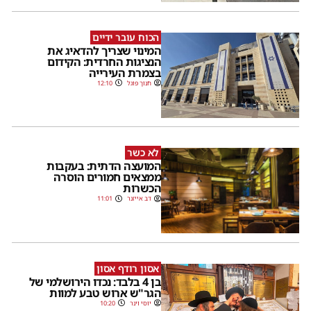
הכוח עובר ידיים
המינוי שצריך להדאיג את
הנציגות החרדית: הקידום
בצמרת העירייה
חנוך פוגל
12:10
לא כשר
המועצה הדתית: בעקבות
ממצאים חמורים הוסרה
הכשרות
דב אייזנר
11:01
אסון רודף אסון
בן 4 בלבד: נכדו הירושלמי של
הגר"ש ארוש טבע למוות
יוסי וינר
10:20