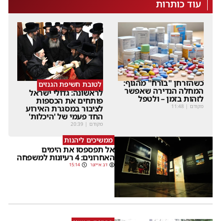
עוד כותרות
כשהזרחן "בורח" מהגוף:
לטובת חשיפת הגנזים
המחלה הנדירה שאפשר
לראשונה: גדולי ישראל
לזהות בזמן – ולטפל
פותחים את הכספות
מקודם
|
11:48
לציבור במסגרת האירוע
החד פעמי של 'היכלות'
מקודם
|
20:39
ממשיכים ליהנות
אל תפספסו את הימים
האחרונים: 4 רעיונות למשפחה
דב אייזנר
15:14