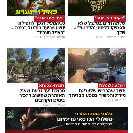
''אקום חזק יותר''
''נעם אונז ארום''
שלמה חיים בסינגל שלא
כשהמשל הופך לתפילה:
תפסיקו לזמזם: 'הלב שלי –
יושע פריעד בסינגל בכורה –
שלך'
"כאייל תערוג"
חרדים ירושלים
|
16:42
חרדים ירושלים
|
16:39
ירתיע נוספים?
חמירא סכנתא
חשב שהכביש שלו: ניגח
מרמות ועד גבעת שאול:
ניידת והמשיך במסע הבריחה
האזהרה שחשוב להכיר
בימים הקרובים
דב אייזנר
|
16:32
דב אייזנר
|
15:36