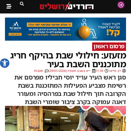
פרסום ראשון
מזעזע: חילולי שבת בהיקף חריג
פתח סרג
מתוכננים השבת בעיר
דב אייזנר
11:39
י״א בשבט תשפ״ו (29/01/2026)
תגובות
סגן ראש העיר עו״ד יוסי חביליו מפרסם את
רשימת מצביע הפעילות המתוכננת בשבת
הקרובה תוך חילול שבת בפרהסיה ומעורר
דאגה עמוקה בקרב ציבור שומרי השבת