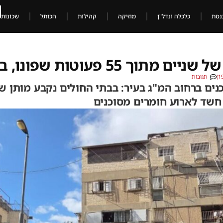
נסת
כלכלה ונדל"ן
מוזיקה
קהילות
הכותל
שכונות
וטות שפונו, בלבול וכאוס בזירה
תגובות
ים ברחוב המ"ג בעיר: בבתי החולים נקבע מותן ש
 חשד לארוע חומרים מסוכנים