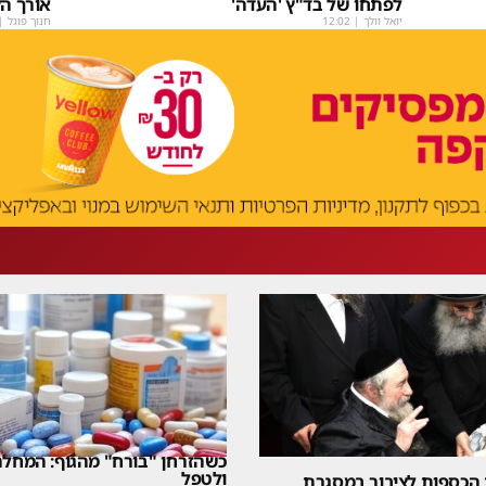
לפתחו של בד"ץ 'העדה'
אורך הק
יואל וולך
|
12:02
חנוך פוגל
|
כשהזרחן "בורח" מהגוף: המחלה
ולטפל
 הכספות לציבור במסגרת