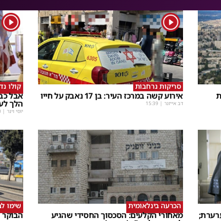
1
1
סריקות נרחבות
קולו נד
ת
אירוע קשה במרכז העיר: בן 17 נאבק על חייו
אבל כבד
הלך לעו
דב אייזנר
|
15:39
יוסי וינר
|
0
הכרעה בינלאומית
שימו לב
רערת;
מאחורי הקלעים: הסכסוך החסידי שהגיע
הבוקר 