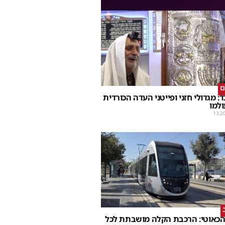
ם
: מגדולי חזני ופייטני העדה הכורדית
למו
13:2
הכאוטי: הרכבת הקלה מושבתת לכל