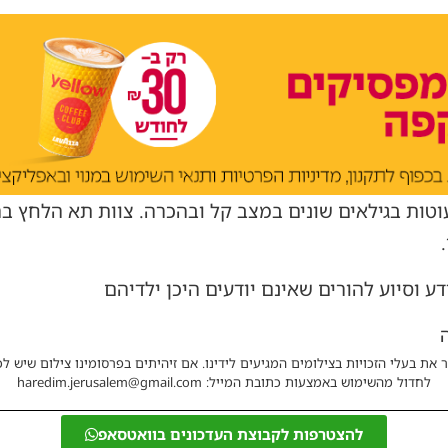
ה עין כרם פונו עד כה 9 פעוטות בגילאים שונים במצב קל ובהכרה. צוות תא 
 וסיוע להורים שאינם יודעים היכן ילדיהם
 את בעלי הזכויות בצילומים המגיעים לידינו. אם זיהיתים בפרסומינו צילום שיש לכ
לחדול מהשימוש באמצעות כתובת המייל: haredim.jerusalem@gmail.com
להצטרפות לקבוצת העדכונים בוואטסאפ