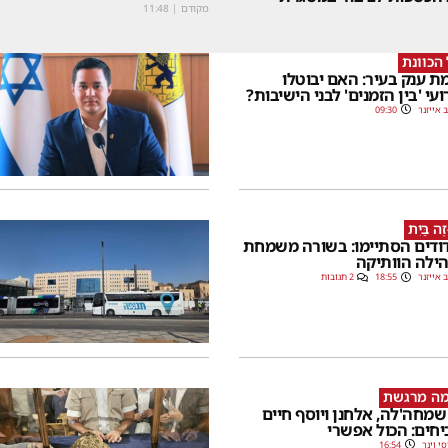
מקודם
|
11:48
הכוונת
ת ענק בעיר: האם יבוטלו
ועי 'בין הזמנים' לבני הישיבות?
 אייזנר
09:30
זֶה בַּיִת
ודים הסתיימו: בשורה משמחת
ילה הוותיקה
 אייזנר
18:55
2 תגובות
מה מרגשת
שמחה'לה, אלחנן ויוסף חיים
יחים: הכול אפשרי
סי וינר
16:54