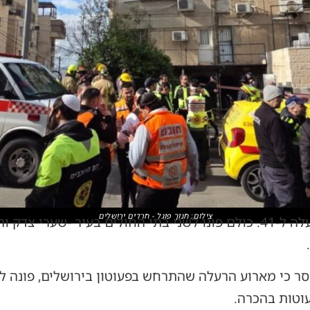
צילום: חנוך פוגל - חרדים ירושלים
מספר הפעוטות שנפגעו בארוע עלה ל-41. כולם פונו לשני בתי החולים בעי
סר כי מארוע הרעלה שהתרחש בפעוטון בירושלים, פונה ל