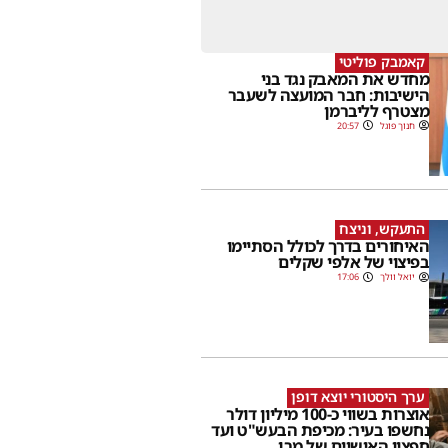
קאמבק פוליטי
מחדש את המאבק נגד בני
הישיבות: חבר המועצה לשעבר
מצטרף לליברמן
חנוך פוגל
20:57
התעקש, וניצח
האיחורים בדרך לכולל הסתיימו
בפיצוי של אלפי שקלים
יואל וולך
17:06
ערך היסטורי יוצא דופן
אוצרות בשווי כ-100 מיליון דולר
נחשפו בעיר: מכיפת הבעש"ט ועד
חפציו האישיים של מרן