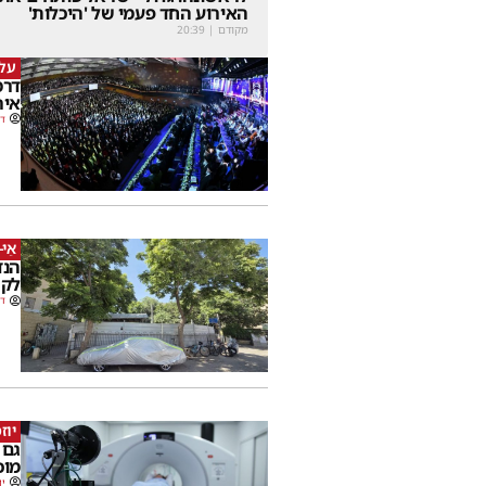
האירוע החד פעמי של 'היכלות'
מקודם
|
20:39
על 
דרמ
איר
דב
אֵי-
הנד
לקה
דב
יוז
גם 
מוכ
יו