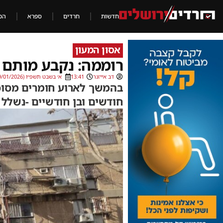
חדשות
חרדים
ספרא
הכ
אסון המעון
רוממה: נקבע מותם של שניים מתוך 55 פע
דב אייזנר
13:41
א׳ בשבט תשפ״ו (19/01/2026)
בהמשך לארוע חומרים מסוכנ
חודשים ובן חודשיים -נשלל