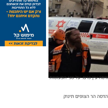
ר -שערי צדק והדסה עין כרם. על שני הפעוטות
הדסה הר הצופים תינוק