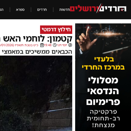
חדשות
חרדים
ספרא
הכ
חילוץ דרמטי
קטמון: לוחמי האש ח
יוסי וינר
19:48
כ״ט בטבת תשפ״ו (18/01/2026)
הכבאים ממשיכים במאמצי הכ