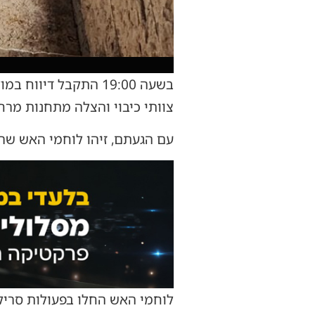
​בשעה 19:00 התקבל דיווח במוקד 102 של מחוז ירושלים על שריפה בדירה ברחוב בני בתירא שבשכונת קטמון.
​צוותי כיבוי והצלה מתחנות מרח
עם הגעתם, זיהו לוחמי האש שר
​לוחמי האש החלו בפעולות סריק