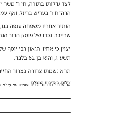
לצד גדלותו בתורה, חי ר’ משה י
הרה"ח ר’ בעריש בריזל, ואף עמ
הותיר אחריו משפחה ענפה בנו, 
שרייבר, נכדו של פוסק הדור הג
יצוין כי אחיו, הגאון רבי יוסף 
תשע"ג, והוא בן 62 בלבד.
תהא נשמתו צרורה בצרור החיים
צילום: באדיבות המצלם
אנו מכבדים זכויות יוצרים ועושים מאמץ לאתר