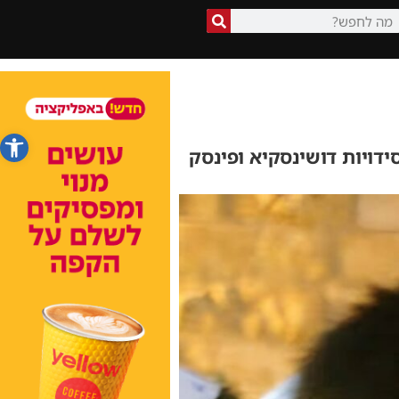
פתח סרג
ידויות דושינסקיא ופינסק