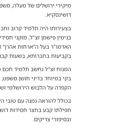
מיקירי ירושלים של מעלה, משפ
דושינסקיא.
בצעירותו היה תלמיד קרוב וחבי
בנימין פישמן זצ"ל, מזקני חסיד
האדמו"ר בעל ה“ארחות אהרן” זצ
בקביעות בחברותא, בשעות קבועו
המנוח זצ"ל נחשב תלמיד חכם מ
בקי במיוחד בדיני חושן משפט, ו
הקפדה על הלבוש הירושלמי ושיל
בכולל להוראה נמנה עם טובי הלמ
תפילתו קבע בחצר חסידות דושינ
ובסיפורי צדיקים.