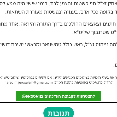
צחק זצ"ל חיי פשטות והצנע לכת. בימי שישי היה מגיע לסי
ד בקופה ככל אדם, בענווה ובפשטות מעוררת השתאות.
חתנים וצאצאים ההולכים בדרך התורה והיראה. אחד מחתנ
ר"מ שטרנבוך שליט"א.
שלמה נייהויז זצ"ל, ראש כולל טמשוואר ומראשי ישיבת דושי
.
 את בעלי הזכויות בצילומים המגיעים לידינו. אם זיהיתים בפרסומינו צילום שיש לכ
לחדול מהשימוש באמצעות כתובת המייל: haredim.jerusalem@gmail.com
להצטרפות לקבוצת העדכונים בוואטסאפ
תגובות