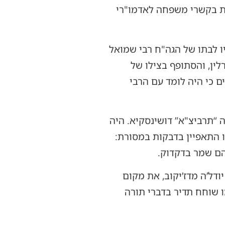
ות בקשרי משפחה לאדמו"רי
ו לבתו של הגה"ח רבי שמואל
לין, והסתופף בצילו של
ם כי היה לומד עם הרבי
 “תרביצ"א” דושינסקיא. היה
ו התאפיין בדבקות במסורת:
יהם שמר בדקדוק.
ודל’ה מדז’יקוב, את מקום
 שוחח תדיר בדברי תורה