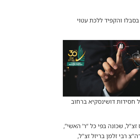
בסבלו והקפיד ללכת עטוי
בשעה 12:30, מבית המדרש הגדול של חסידות דושינסקיא ברחוב
זצ"ל, שכונה בפי כל “ר’ האשי”,
צ רבי זלמן בריזל זצ"ל,