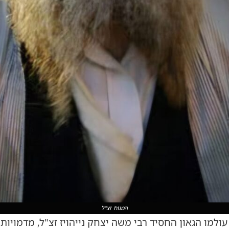
המנוח זצ"ל
למו הגאון החסיד רבי משה יצחק נייהויז זצ"ל, מדמויות 