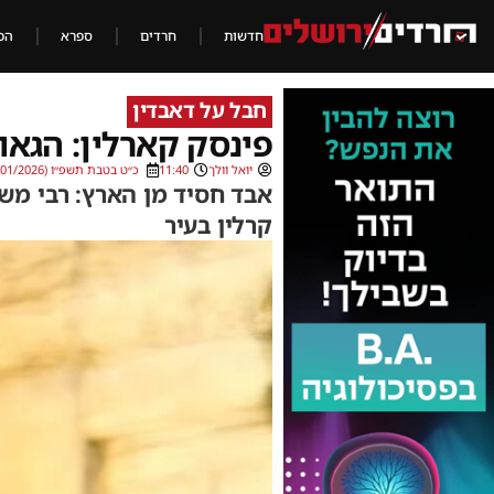
חדשות
חרדים
ספרא
הכ
חבל על דאבדין
פינסק קארלין: הגאון
יואל וולך
11:40
כ״ט בטבת תשפ״ו (18/01/2026)
אבד חסיד מן הארץ: רבי משה
קרלין בעיר