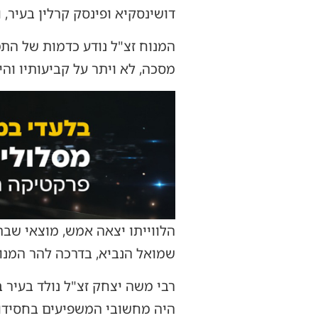
דושינסקיא ופינסק קרלין בעיר, והוא בן 72 בפטירתו, לאחר מאבק ממ
המנוח זצ"ל נודע כדמות של התמ
מסכה, לא ויתר על קביעותיו וה
שמואל הנביא, בדרכה להר המנוח
רבי משה יצחק זצ"ל נולד בעיר בכ
היה מחשובי המשפיעים בחסידות 