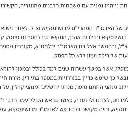
חת נייהויז נמנית עם משפחות הרבנים מהונגריה, הקשור
ב של האדמו"ר המהרי"ם מדושינסקיא זצ"ל. לאחר נישואי
י דושינסקיא ותולדות אהרן, התקשר גם לחסידות פינסק קר
"ל, ובהמשך אצל בנו האדמו"ר יבלחט"א, מקורביו מספרי
ת של ריכוז ועיון ללא כל הפסק.
ופלג, אשר במשך עשרות שנים למד בכולל ובמכון להוראה
בשל כך שימש כדיין בבוררויות במספר בתי דין, אורח חיי
וב מנהגי החתם סופר, מנהגי ירושלים ומנהגי קרלין, על
דנים, לצד גדולי תורה, כאשר בראש הכולל עמד הרבי ר’ י
סקיא, והיה מקושר בלב ונפש לאדמו"ר מדושינסקיא, עמו