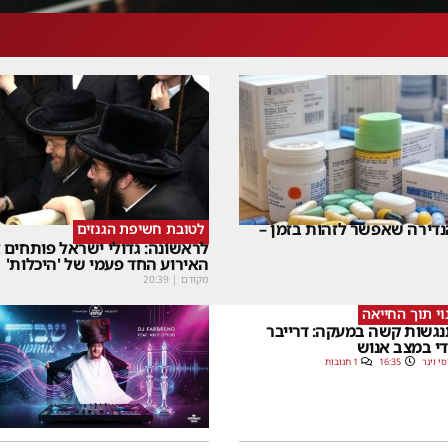
דירה שאפשר לזהות בזמן –
לטובת חשיפת הגנזים
לראשונה: גדולי ישראל פותחים
האירוע החד פעמי של 'היכלות'
מקודם
|
20:39
וי תוך החייאה
גשות קשה במעקה: דרייבר
י במצב אנוש
סי וינר
16:35
1 תגובות