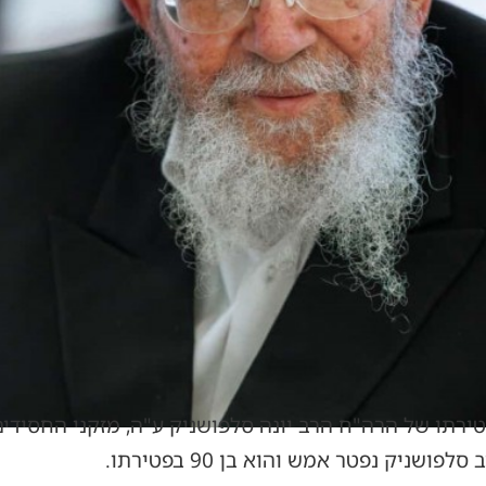
ירתו של הרה"ח הרב יונה סלפושניק ע"ה, מזקני החסידי
ניק נפטר אמש והוא בן 90 בפטירתו.