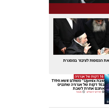
 את הכספות לציבור במסגרת
16 דקות של אנרגיה
שבת Upmix" משולם זושא וTYH
ב16 דקות של אנרגיה שתכניס
אתכם אחרת לשבת
חרדים ירושלים
14:26