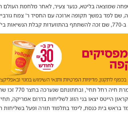
פחה שמוצאה בליטא, כנער צעיר, לאחר מלחמת העולם ה
, שם למד במשך תקופה ארוכה עם החסיד ר' צמח גורביץ
 תשי"א.
בא' תמוז תשי"ט נישא לר
ראון הייטס יצאו בני הזוג לשליחות בדרום אמריקה, תחי
מד בראש בית כנסת, לימד בתלמוד תורה ופעל בשליחות ה