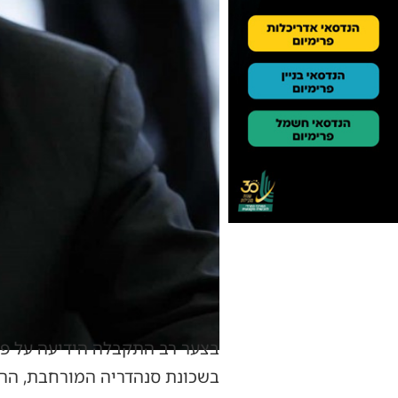
בצער רב התקבלה הידיעה על פט
בשכונת סנהדריה המורחבת, הרב סלפוש