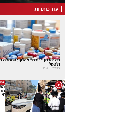
עוד כותרות
כשהזרחן "בורח" מהגוף: המחלה הנ
ולטפל
מקודם
|
11:48
פינ
1
התנ
חרד
יו