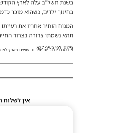
בשנת תשל"ב עלה לארץ הקודש 
בחינוך ילדים, כשהוא מוכר כדמ
המנוח הותיר אחריו את רעייתו 
תהא נשמתו צרורה בצרור החיים
צילום: לפי סעיף 27א
אנו מכבדים זכויות יוצרים ועושים מאמץ לאתר
אין לשלוח ת