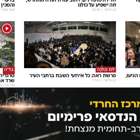
וזה ישפיע על כולנו
והסכין 
דב אייזנר
|
22:46
חנוך פוגל
|
1
לְכוּ וְנֵלְכָה
בד"ה
גיעו,
פרשת ראה: כל אירועי השבת ברחבי העיר
טרגדיה 
שרד את
דב אייזנר
|
17:41
אורי כץ
|
3