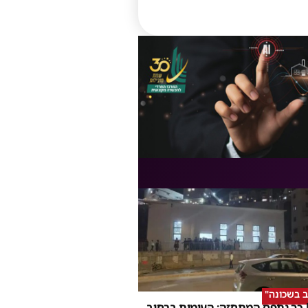
ב בשכונה"
 כך נתפס המתחזה: העימות ברחוב