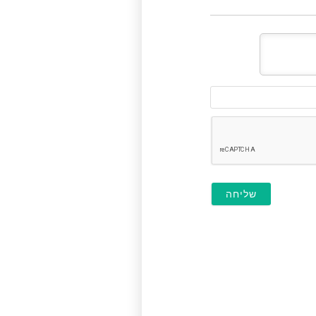
דוא"ל
(לא
חובה)