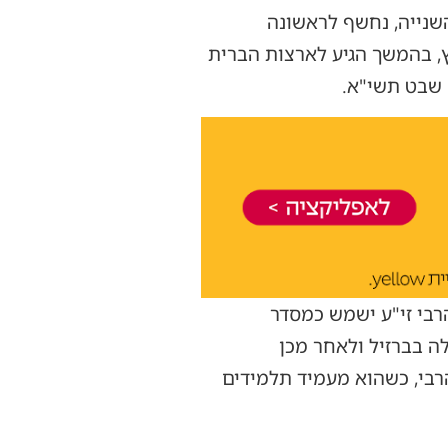
שנייה, נחשף לראשונה
, בהמשך הגיע לארצות הברית
עייתו מרת חיה רחל תחי', ובחתונתם שנערכה בחצר 770 זכו שהרבי זי"ע ישמש כמסדר
לה בברזיל ולאחר מכן
רבי, כשהוא מעמיד תלמידים