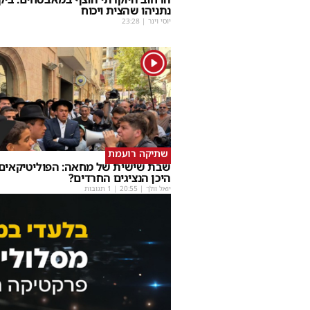
נתניהו שהצית ויכוח
יוסי וינר
|
23:28
1
שתיקה רועמת
שבת שישית של מחאה: הפוליטיקאים ה
היכן הנציגים החרדים?
יואל וולך
|
20:55
| 1 תגובות