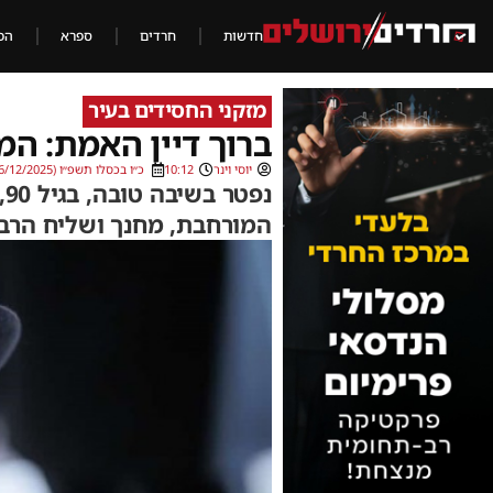
חדשות
חרדים
ספרא
הכ
מזקני החסידים בעיר
ברוך דיין האמת: המ
יוסי וינר
10:12
כ״ו בכסלו תשפ״ו (16/12/2025)
נ
המורחבת, מחנך ושליח הרב