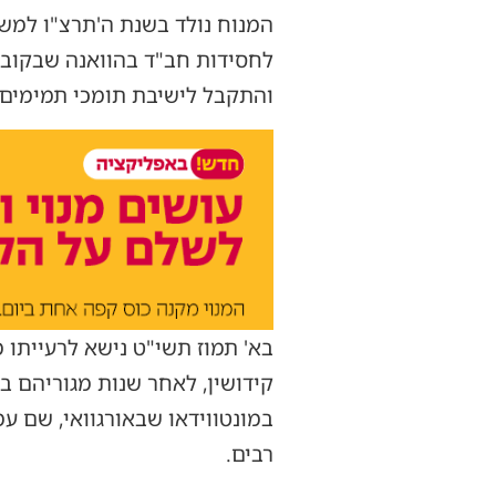
המנוח נולד בשנת ה'תרצ"ו למש
לחסידות חב"ד בהוואנה שבקובה
והתקבל לישיבת תומכי תמימים ב-770, שם זכה להשתתף בהתוועדות קבלת הנשיאות בי' שבט
קידושין, לאחר שנות מגוריהם בק
במונטווידאו שבאורגוואי, שם ע
רבים.