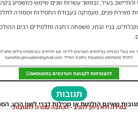
והתיישב בעיר, ובמשך עשרות שנים שימש כמשפיע בקהי
ות מאירת פנים, מעמיקה בעבודת החסידות ומסורה לתלמי
תבלח"ט, בניו ובתו, משפחה רחבה ותלמידים רבים ההולכי
.
 את בעלי הזכויות בצילומים המגיעים לידינו. אם זיהיתים בפרסומינו צילום שיש לכ
לחדול מהשימוש באמצעות כתובת המייל: haredim.jerusalem@gmail.com
להצטרפות לקבוצת העדכונים בוואטסאפ
תגובות
גובות שאינם הולמות או מכילות דברי לשון הרע, הסת
במידה ולא ניתן להגיב - הכתבה סגורה לתגובות.