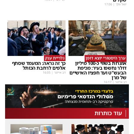
יואל וולך
|
17:06
ערך היסטורי יוצא דופן
גלריית ענק
אוצרות בשווי כ-100 מיליון
כך זה נראה: המעמד שסחף
דולר נחשפו בעיר: מכיפת
אלפים לרחבת הכותל
הבעש"ט ועד חפציו האישיים
דב אייזנר
|
16:05
של מרן
דב אייזנר
|
16:17
עוד כותרות