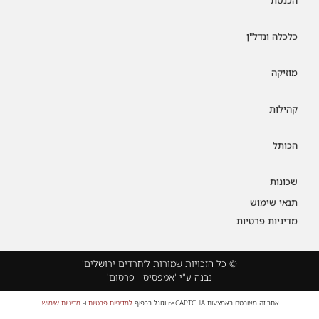
כלכלה ונדל"ן
מוזיקה
קהילות
הכותל
שכונות
תנאי שימוש
מדיניות פרטיות
© כל הזכויות שמורות ל'חרדים ירושלים'
נבנה ע"י 'אמפסיס - פרסום'
אתר זה מאובטח באמצעות reCAPTCHA וגוגל בכפוף
למדיניות פרטיות
ו-
מדיניות שימוש
.