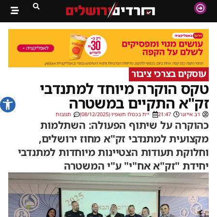
עוסקים בצרכי ציבור
טקס הוקרה מיוחד למתנדבי
פתח סרג
זק"א התקיים במשטרה
דב אייזנר
21:47
י״ח בכסלו תשפ״ו (08/12/2025)
תגובות
כהוקרה על שיתוף הפעולה: השתלמות
מקצועית למתנדבי זק"א מחוז ירושלים,
וחלוקת תעודות הצטיינות מיוחדות למתנדבי
יחידת "זק"א אח"י" ע"י המשטרה