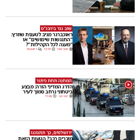
שוב נגד ביהכנ"ס
ראוכברגר מגיב לטענות שוורץ:
"התנגשות שימושים" או
"מענה לכל הקהילות"?
חנוך פוגל
13:18
1 תגובות
המחנה תחת כיתור
1
הדרג המדיני הורה: מבצע
ביטחוני נרחב סמוך לעיר
יוסי וינר
11:06
ירושלמים, כך תתגוננו
מוכרים רכב? הטעות הזאת