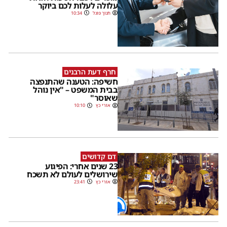
עלולה לעלות לכם ביוקר
חנוך פוגל
10:34
חרף דעת הרבנים
חשיפה: הטענה שהתנפצה
בבית המשפט – "אין נוהל
שאוסר"
אורי כץ
10:10
דם קדושים
23 שנים אחרי: הפיגוע
שירושלים לעולם לא תשכח
אורי כץ
23:41