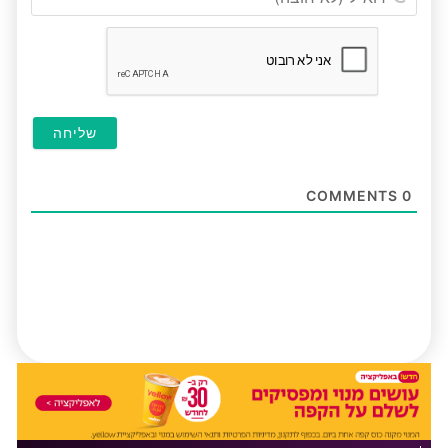
(לא
חובה
COMMENTS
0