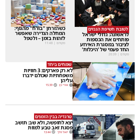
כשהזרחן "בורח" מהגוף:
לטובת חשיפת הגנזים
המחלה הנדירה שאפשר
לראשונה: גדולי ישראל
לזהות בזמן – ולטפל
פותחים את הכספות
מקודם
|
11:48
לציבור במסגרת האירוע
החד פעמי של 'היכלות'
מקודם
|
20:39
שמחים ביחד
לא רק פארקים: 3 חוויות
משפחתיות שכולם ידברו
עליהן
אורי כץ
15:39
טרגדיה בבין הזמנים
יצא לחופשה, ולא שב: תושב
פסגת זאב טבע למוות
יואל וולך
13:44