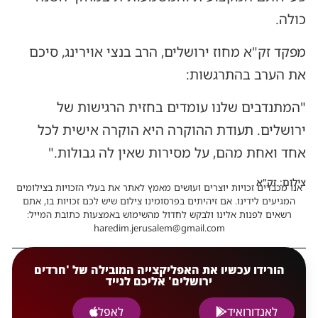
כולה.
מפקד זק"א מחוז ירושלים, הרב בנצי אוירינג, סיכם
את הערב בהתרגשות:
"המתנדבים שלנו עומדים בחזית הרגישות של
ירושלים. תעודת ההוקרה היא הוקרה אישית לכל
אחד ואחת מהם, על מסירות שאין לה גבולות."
צילום: זק"א
אנו מכבדים זכויות יוצרים ועושים מאמץ לאתר את בעלי הזכויות בצילומים
המגיעים לידינו. אם זיהיתים בפרסומינו צילום שיש לכם זכויות בו, אתם
רשאים לפנות אלינו ולבקש לחדול מהשימוש באמצעות כתובת המייל:
haredim.jerusalem@gmail.com
הורידו עכשיו את האפליקצייה המובילה של 'חרדים
ירושלים' אליכם לנייד
לאנדורואיד
לאפל