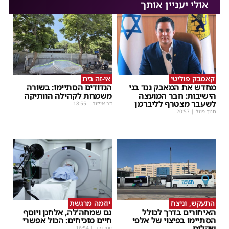
אולי יעניין אותך
קאמבק פוליטי
אֵי-זֶה בַּיִת
מחדש את המאבק נגד בני
הנדודים הסתיימו: בשורה
הישיבות: חבר המועצה
משמחת לקהילה הוותיקה
לשעבר מצטרף לליברמן
דב אייזנר
|
18:55
חנוך פוגל
|
20:57
התעקש, וניצח
יוזמה מרגשת
האיחורים בדרך לכולל
גם שמחה'לה, אלחנן ויוסף
הסתיימו בפיצוי של אלפי
חיים מוכיחים: הכול אפשרי
שקלים
יוסי וינר
|
16:54