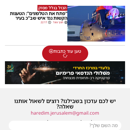
הכול בגלל מסוק
"פתח את הטלפונים": הטענות
הקשות נגד איש שב"כ בעיר
חנוך פוגל
22:17
טען עוד כתבות
יש לכם עדכון בשבילנו? רוצים לשאול אותנו
שאלה?
haredim.jerusalem@gmail.com
או שילחו אלינו פנייה ונחזור אליכם בהקדם