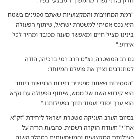
חלק בלתי נפרד מהמערך המבצעי בעיר:
"רמת המחויבות והמקצועיות שאתם מפגינים בשטח
היא נכס אמיתי למשטרת ישראל, שיתוף הפעולה
בינינו מציל חיים ומאפשר מענה מכובד ומהיר לכל
אירוע."
גם רב המשטרה, נצ"מ הרב רמי ברכיהו, הודה
למתנדבים וציין את פועלם המיוחד:
"המסירות שאתם מפגינים בזירות הרגישות ביותר
היא קידוש השם של ממש, שיתוף הפעולה עם זק״א
הוא ערך יסודי ועמוד תווך בפעילותנו."
בסיום הערב העניקה משטרת ישראל ליחידת "זק"א
אח"י" תעודת הוקרה רשמית, כהבעת תודה על
פעילותם המקצועית והמשמעותית במהלך השנה