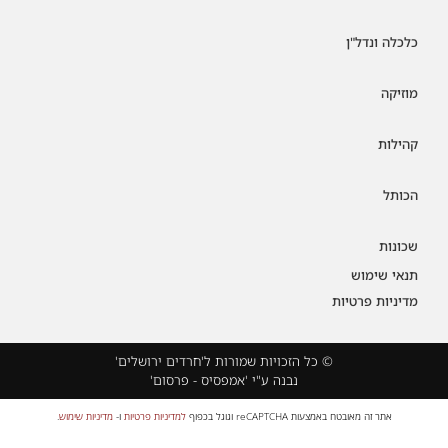
כלכלה ונדל"ן
מוזיקה
קהילות
הכותל
שכונות
תנאי שימוש
מדיניות פרטיות
© כל הזכויות שמורות ל'חרדים ירושלים'
נבנה ע"י 'אמפסיס - פרסום'
אתר זה מאובטח באמצעות reCAPTCHA וגוגל בכפוף
למדיניות פרטיות
ו-
מדיניות שימוש
.