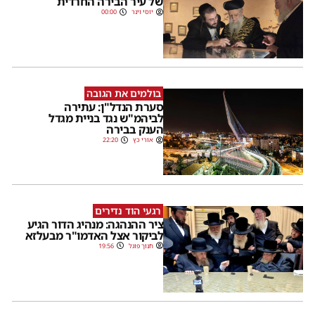
של עיר הבירה החרדית
יוסי וינר
00:00
בולמים את הגובה
סערת הנדל"ן: עתירה
לביהמ"ש נגד בניית מגדל
הענק בבירה
אורי כץ
22:20
רגעי הוד נדירים
ציר ההנהגה: מנהיג הדור הגיע
לביקור אצל האדמו"ר מבעלזא
חנוך פוגל
19:56