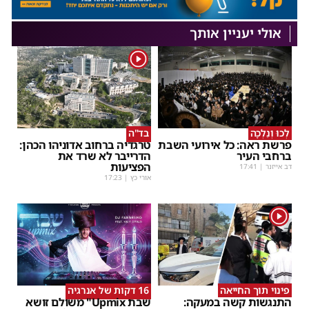
אולי יעניין אותך
1
לְכוּ וְנֵלְכָה
בד"ה
פרשת ראה: כל אירועי השבת
טרגדיה ברחוב אדוניהו הכהן:
ברחבי העיר
הדרייבר לא שרד את
הפציעות
דב אייזנר
|
17:41
אורי כץ
|
17:23
1
פינוי תוך החייאה
16 דקות של אנרגיה
התנגשות קשה במעקה:
שבת Upmix" משולם זושא