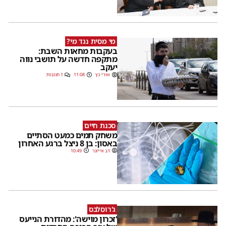
מי מסית נגד מי?
בעקבות מחאות השבת:
מתקפה חדשה על תושבי נווה
יעקב
אורי כץ
11:08
1 תגובות
סכנת חיים
משחק תמים כמעט הסתיים
באסון: בן 8 ניצל ברגע האחרון
דב אייזנר
10:49
ג'רוסלבס
'זכרון מוישה': מהדורת הנייעס