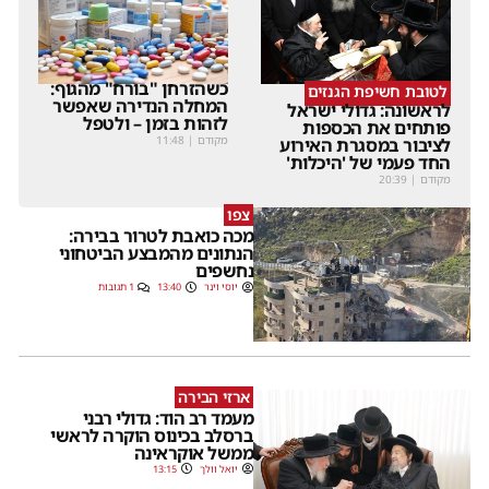
כשהזרחן "בורח" מהגוף:
לטובת חשיפת הגנזים
המחלה הנדירה שאפשר
לראשונה: גדולי ישראל
לזהות בזמן – ולטפל
פותחים את הכספות
מקודם
|
11:48
לציבור במסגרת האירוע
החד פעמי של 'היכלות'
מקודם
|
20:39
צפו
מכה כואבת לטרור בבירה:
הנתונים מהמבצע הביטחוני
נחשפים
יוסי וינר
13:40
1 תגובות
ארזי הבירה
מעמד רב הוד: גדולי רבני
ברסלב בכינוס הוקרה לראשי
ממשל אוקראינה
יואל וולך
13:15