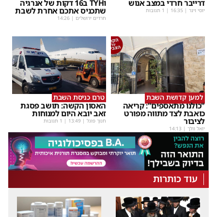
דרייבר חרדי במצב אנוש
וTYH ב16 דקות של אנרגיה
שתכניס אתכם אחרת לשבת
יוסי וינר
|
16:35
| 1 תגובות
חרדים ירושלים
|
14:26
למען קדושת השבת
טרם כניסת השבת
"כולנו מתאספים": קריאה
האסון הקשה: תושב פסגת
כואבת לצד מתווה מפורט
זאב יובא היום למנוחות
לציבור
חנוך פוגל
|
13:49
| 1 תגובות
יואל וולך
|
14:13
עוד כותרות