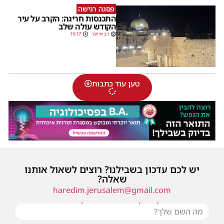
פסגה רגישה
התכנסות חריגה: הקרב על עיר
הקודש עולה שלב
דב אייזנר
19:17
טען עוד כתבות
יש לכם עדכון בשבילנו? רוצים לשאול אותנו
שאלה?
haredim.jerusalem@gmail.com
או שילחו אלינו פנייה ונחזור אליכם בהקדם