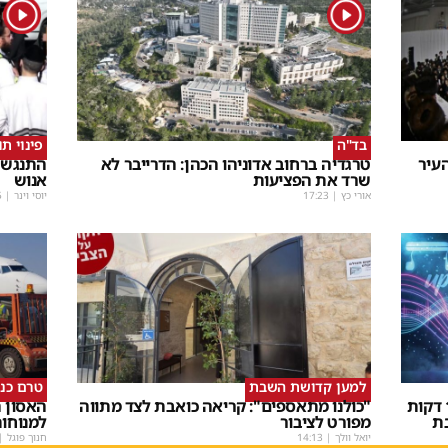
1
1
בד"ה
פינוי ת
עיר
טרגדיה ברחוב אדוניהו הכהן: הדרייבר לא
התנגשו
שרד את הפציעות
אנוש
אורי כץ
|
17:23
יוסי וינר
|
5
למען קדושת השבת
טרם כנ
שבת Upmix" משולם זושא וTYH ב16 דקות
"כולנו מתאספים": קריאה כואבת לצד מתווה
האסון ה
ת
מפורט לציבור
למנוחו
יואל וולך
|
14:13
חנוך פוגל
|