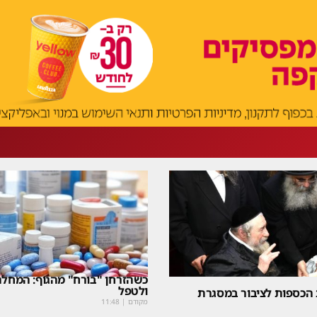
כשהזרחן "בורח" מהגוף: המחלה
ולטפל
 הכספות לציבור במסגרת
מקודם
|
11:48