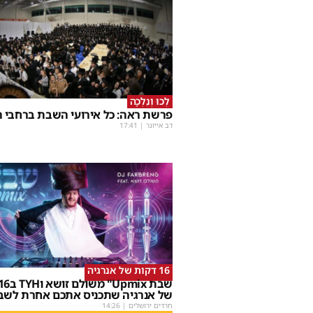
לְכוּ וְנֵלְכָה
פרשת ראה: כל אירועי השבת ברחבי ה
דב אייזנר
|
17:41
16 דקות של אנרגיה
של אנרגיה שתכניס אתכם אחרת לשב
חרדים ירושלים
|
14:26