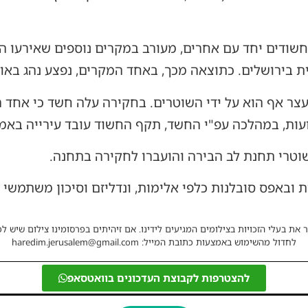
ודים יחד עם אחרים, מעורב במקרים נוספים שאירעו הלי
ת בירושלים. כתוצאה מכך, באחד המקרים, נפצע נהג באו
נעצר אף הוא על ידי השוטרים. בחקירה עלה חשד כי אחד
ות, במהלכה עפ"י החשד, תקף החשוד עובד עירייה באמ
שוטרי תחנת לב הבירה והועברו לחקירה בתחנה.
באפס סובלנות כלפי אלימות, ונדליזם וסיכון משתמשי ה
 את בעלי הזכויות בצילומים המגיעים לידינו. אם זיהיתים בפרסומינו צילום שיש לכ
לחדול מהשימוש באמצעות כתובת המייל: haredim.jerusalem@gmail.com
להצטרפות לקבוצת העדכונים בוואטסאפ