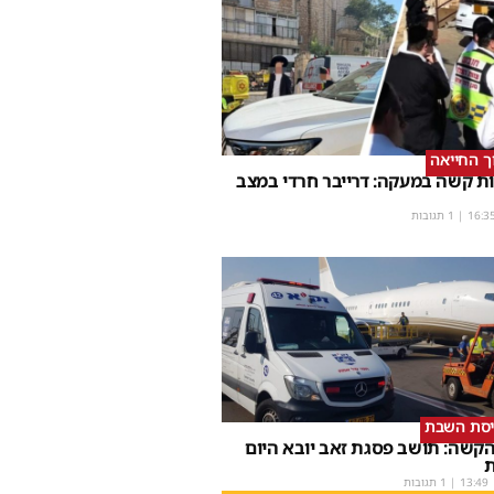
וך החייאה
ת קשה במעקה: דרייבר חרדי במצב
16:3
| 1 תגובות
יסת השבת
קשה: תושב פסגת זאב יובא היום
ת
13:49
| 1 תגובות