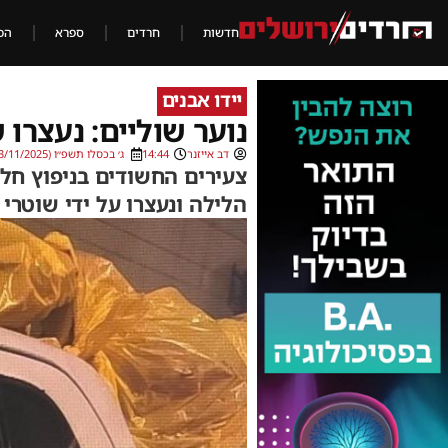
חדשות
חרדים
ספרא
הכ
יידו אבנים
נוער שוליים: נעצרו
דב אייזנר
14:44
ג׳ בכסלו תשפ״ו (23/11/2025)
צעירים החשודים בניפוץ חלון
הלילה ונעצרו על ידי שוטרי 