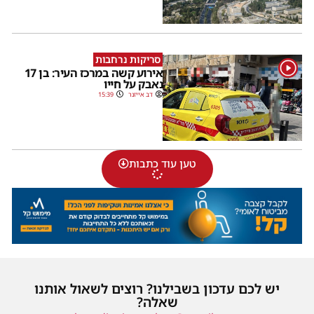
סריקות נרחבות
1
אירוע קשה במרכז העיר: בן 17
נאבק על חייו
דב אייזנר
15:39
טען עוד כתבות
יש לכם עדכון בשבילנו? רוצים לשאול אותנו
שאלה?