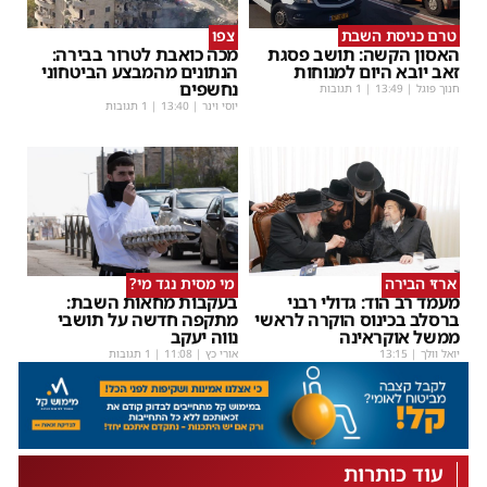
טרם כניסת השבת
צפו
האסון הקשה: תושב פסגת
מכה כואבת לטרור בבירה:
זאב יובא היום למנוחות
הנתונים מהמבצע הביטחוני
נחשפים
חנוך פוגל
|
13:49
| 1 תגובות
יוסי וינר
|
13:40
| 1 תגובות
ארזי הבירה
מי מסית נגד מי?
מעמד רב הוד: גדולי רבני
בעקבות מחאות השבת:
ברסלב בכינוס הוקרה לראשי
מתקפה חדשה על תושבי
ממשל אוקראינה
נווה יעקב
יואל וולך
|
13:15
אורי כץ
|
11:08
| 1 תגובות
עוד כותרות