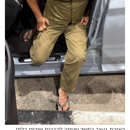
האזרח, נעצר בחשד שניסה להבריח שוהים בלתי