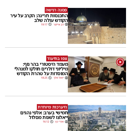
פסגה רגישה
התכנסות חריגה: הקרב על עיר
הקודש עולה שלב
דב אייזנר
19:17
צפו בתיעוד
1
מעמד היסטורי בהר נוף:
מיליוני דולרים חולקו למנהלי
המוסדות על טהרת הקודש
יואל וולך
18:25
היערכות מיוחדת
חמישי בערב: אלפי נהגים
ייאלצו לשנות מסלול
אורי כץ
16:12