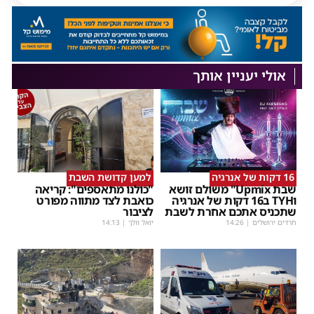
אולי יעניין אותך
16 דקות של אנרגיה
למען קדושת השבת
שבת Upmix" משולם זושא
"כולנו מתאספים": קריאה
וTYH ב16 דקות של אנרגיה
כואבת לצד מתווה מפורט
שתכניס אתכם אחרת לשבת
לציבור
חרדים ירושלים
|
14:26
יואל וולך
|
14:13