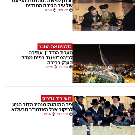
'זכרון מוישה': מהדורת הנייעס
של עיר הבירה החרדית
יוסי וינר
00:00
בולמים את הגובה
סערת הנדל"ן: עתירה
לביהמ"ש נגד בניית מגדל
הענק בבירה
אורי כץ
22:20
רגעי הוד נדירים
ציר ההנהגה: מנהיג הדור הגיע
לביקור אצל האדמו"ר מבעלזא
חנוך פוגל
19:56