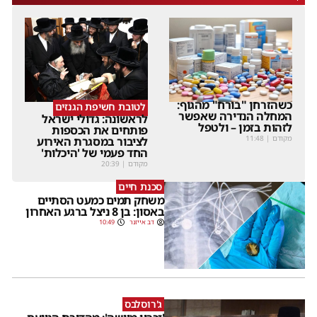
כשהזרחן "בורח" מהגוף:
לטובת חשיפת הגנזים
המחלה הנדירה שאפשר
לראשונה: גדולי ישראל
לזהות בזמן – ולטפל
פותחים את הכספות
מקודם
|
11:48
לציבור במסגרת האירוע
החד פעמי של 'היכלות'
מקודם
|
20:39
סכנת חיים
משחק תמים כמעט הסתיים
באסון: בן 8 ניצל ברגע האחרון
דב אייזנר
10:49
ג'רוסלבס