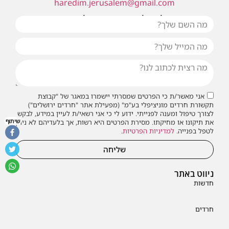
haredim.jerusalem@gmail.com
או שילחו אלינו פנייה ונחזור אליכם בהקדם
אני מאשר/ת כי הפרטים שמסרתי יישמרו במאגר של "קבוצת
תקשורת חרדים מוניציפלי בע"מ" (מפעילת אתר "חרדים ירושלים")
לצורך טיפול ומענה לפנייתי. ידוע לי כי אני רשאי/ת לעיין במידע, לבקש
שיתוף
את תיקונו או מחיקתו. מסירת הפרטים היא רשות, אך בלעדיהם לא ניתן
לטפל בפנייה.
למדיניות הפרטיות
.
שליחה
ניווט באתר
חדשות
חרדים