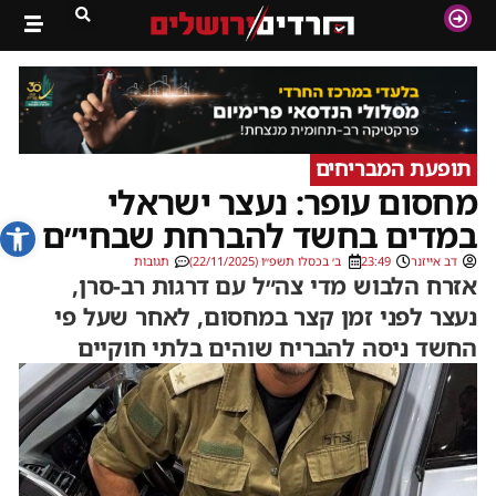
תופעת המבריחים
מחסום עופר: נעצר ישראלי
פתח סרג
במדים בחשד להברחת שבחי״ם
דב אייזנר
23:49
ב׳ בכסלו תשפ״ו (22/11/2025)
תגובות
אזרח הלבוש מדי צה״ל עם דרגות רב-סרן,
נעצר לפני זמן קצר במחסום, לאחר שעל פי
החשד ניסה להבריח שוהים בלתי חוקיים