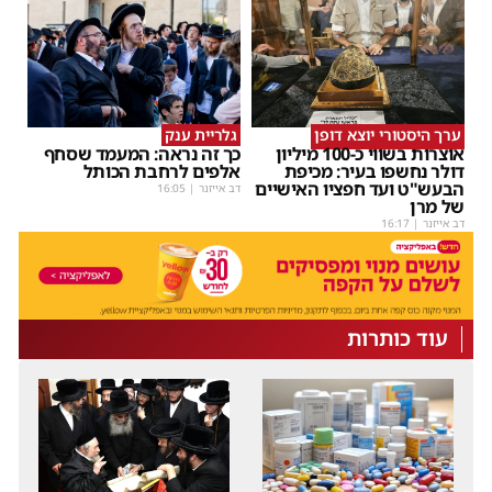
ערך היסטורי יוצא דופן
גלריית ענק
אוצרות בשווי כ-100 מיליון
כך זה נראה: המעמד שסחף
דולר נחשפו בעיר: מכיפת
אלפים לרחבת הכותל
הבעש"ט ועד חפציו האישיים
דב אייזנר
|
16:05
של מרן
דב אייזנר
|
16:17
עוד כותרות