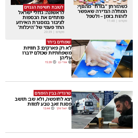
כשהזרחן "בורח" מהגוף:
לטובת חשיפת הגנזים
המחלה הנדירה שאפשר
לראשונה: גדולי ישראל
לזהות בזמן – ולטפל
פותחים את הכספות
מקודם
|
11:48
לציבור במסגרת האירוע
החד פעמי של 'היכלות'
מקודם
|
20:39
שמחים ביחד
לא רק פארקים: 3 חוויות
משפחתיות שכולם ידברו
עליהן
אורי כץ
15:39
טרגדיה בבין הזמנים
יצא לחופשה, ולא שב: תושב
פסגת זאב טבע למוות
יואל וולך
13:44