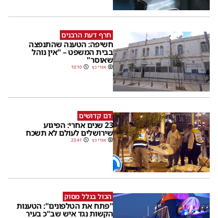
חרף דעת הרבנים
חשיפה: הטענה שהתנפצה
בבית המשפט – "אין נוהל
שאוסר"
אורי כץ
10:10
דם קדושים
23 שנים אחרי: הפיגוע
שירושלים לעולם לא תשכח
אורי כץ
23:41
הכול בגלל מסוק
"פתח את הטלפונים": הטענות
הקשות נגד איש שב"כ בעיר