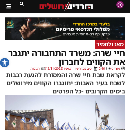
מאז ולתמיד
חיי שרה: משרד התחבורה יתגבר
פתח סרג
את הקווים לחברון
אורי כץ
10:46
כ״ב במרחשוון תשפ״ו (13/11/2025)
תגובות
לקראת שבת חיי שרה והמסורת להגעת רבבות
לשבת בעיר האבות: יתוגברו הקווים מירושלים
בימים הקרובים -כל הפרטים