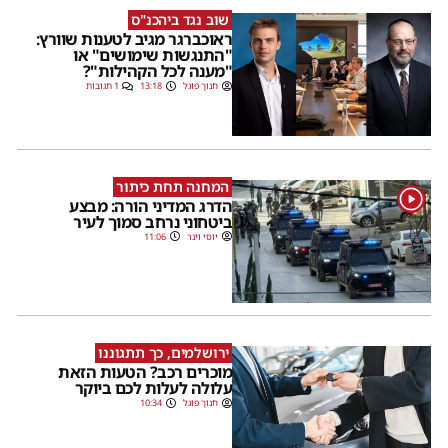
שוב נגד ביהכנ"ס
ראוכברגר מגיב לטענות שוורץ:
"התנגשות שימושים" או
"מענה לכל הקהילות"?
חנוך פוגל
13:18
1 תגובות
המחנה תחת כיתור
1
הדרג המדיני הורה: מבצע
ביטחוני נרחב סמוך לעיר
יוסי וינר
11:06
ירושלמים, כך תתגוננו
מוכרים רכב? הטעות הזאת
עלולה לעלות לכם ביוקר
חנוך פוגל
10:34