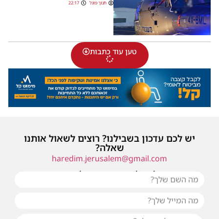
חנוך פוגל
22:17
טען עוד כתבות
יש לכם עדכון בשבילנו? רוצים לשאול אותנו
שאלה?
haredim.jerusalem@gmail.com
או שילחו אלינו פנייה ונחזור אליכם בהקדם