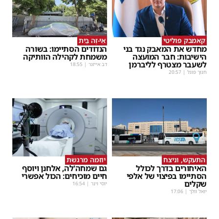
קאמבק פוליטי
אֵי-זֶה בַּיִת
מחדש את המאבק נגד בני
הנדודים הסתיימו: בשורה
הישיבות: חבר המועצה
משמחת לקהילה הוותיקה
לשעבר מצטרף לליברמן
דב אייזנר
|
18:55
חנוך פוגל
|
20:57
התעקש, וניצח
יוזמה מרגשת
האיחורים בדרך לכולל
גם שמחה'לה, אלחנן ויוסף
הסתיימו בפיצוי של אלפי
חיים מוכיחים: הכול אפשרי
שקלים
יוסי וינר
|
16:54
יואל וולך
|
17:06