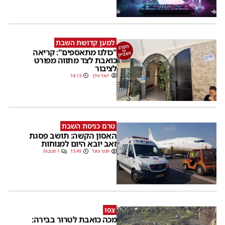
למען קדושת השבת
"כולנו מתאספים": קריאה
כואבת לצד מתווה מפורט
לציבור
יואל וולך
14:13
טרם כניסת השבת
האסון הקשה: תושב פסגת
זאב יובא היום למנוחות
חנוך פוגל
13:49
1 תגובות
צפו
מכה כואבת לטרור בבירה: