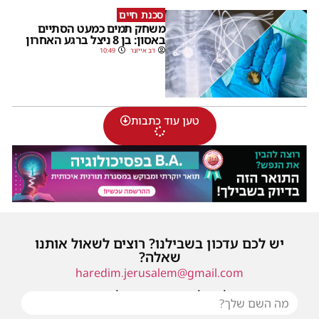
סכנת חיים
משחק תמים כמעט הסתיים
באסון: בן 8 ניצל ברגע האחרון
דב אייזנר
10:49
טען עוד כתבות
יש לכם עדכון בשבילנו? רוצים לשאול אותנו
שאלה?
haredim.jerusalem@gmail.com
או שילחו אלינו פנייה ונחזור אליכם בהקדם