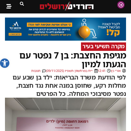
מקרה תשיעי בעיר
מגיפת החצבת: בן 7 נפטר עם
פתח סרג
הגעתו למיון
אורי כץ
12:41
י״ח במרחשוון תשפ״ו (09/11/2025)
תגובות
לפי הודעת משרד הבריאות: ילד בן שבע עם
מחלות רקע, שחוסן במנה אחת נגד חצבת,
נפטר מסיבוכי המחלה. כל הפרטים