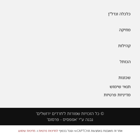
כלכלה ונדל"ן
מוזיקה
קהילות
הכותל
שכונות
תנאי שימוש
מדיניות פרטיות
© כל הזכויות שמורות ל'חרדים ירושלים'
נבנה ע"י 'אמפסיס - פרסום'
אתר זה מאובטח באמצעות reCAPTCHA וגוגל בכפוף
למדיניות פרטיות
ו-
מדיניות שימוש
.