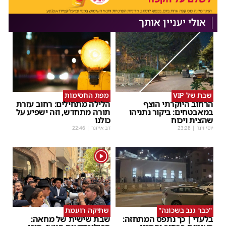
אולי יעניין אותך
שבת של VIP
מפת החסימות
הרחוב היוקרתי הוצף
הלילה מתחילים: רחוב עזרת
במאבטחים: ביקור נתניהו
תורה מתחדש, וזה ישפיע על
שהצית ויכוח
כולנו
יוסי וינר
|
23:28
דב אייזנר
|
22:46
1
"כבר גנב בשכונה"
שתיקה רועמת
בלעדי | כך נתפס המתחזה:
שבת שישית של מחאה: