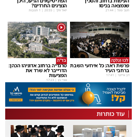
העימות ברחוב והסכין
הפוליטיקאים הגיעו, היכן
שנמצאה בכיסו
הנציגים החרדים?
חנוך פוגל
|
21:44
יואל וולך
|
20:55
| 1 תגובות
1
לְכוּ וְנֵלְכָה
בד"ה
פרשת ראה: כל אירועי השבת
טרגדיה ברחוב אדוניהו הכהן:
ברחבי העיר
הדרייבר לא שרד את
הפציעות
דב אייזנר
|
17:41
אורי כץ
|
17:23
עוד כותרות