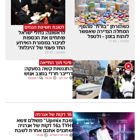
כשהזרחן "בורח" מהגוף:
לטובת חשיפת הגנזים
המחלה הנדירה שאפשר
לראשונה: גדולי ישראל
לזהות בזמן – ולטפל
פותחים את הכספות
מקודם
|
11:48
לציבור במסגרת האירוע
החד פעמי של 'היכלות'
מקודם
|
20:39
פינוי תוך החייאה
1
התנגשות קשה במעקה:
דרייבר חרדי במצב אנוש
יוסי וינר
16:35
1 תגובות
16 דקות של אנרגיה
שבת Upmix" משולם זושא
וTYH ב16 דקות של אנרגיה
שתכניס אתכם אחרת לשבת
חרדים ירושלים
14:26