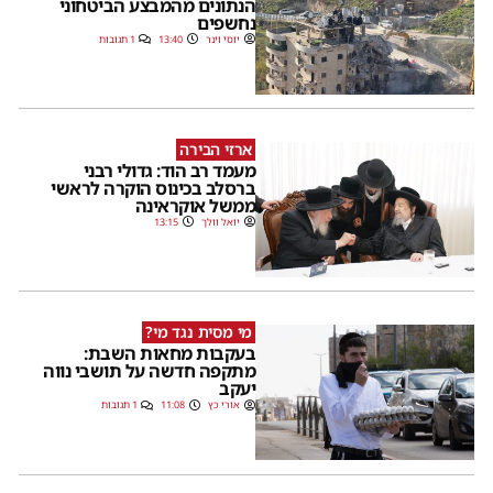
הנתונים מהמבצע הביטחוני
נחשפים
יוסי וינר
13:40
1 תגובות
ארזי הבירה
מעמד רב הוד: גדולי רבני
ברסלב בכינוס הוקרה לראשי
ממשל אוקראינה
יואל וולך
13:15
מי מסית נגד מי?
בעקבות מחאות השבת:
מתקפה חדשה על תושבי נווה
יעקב
אורי כץ
11:08
1 תגובות