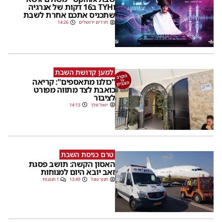
וTYH ב16 דקות של אנרגיה
שתכניס אתכם אחרת לשבת
חרדים ירושלים
14:26
למען קדושת השבת
"כולנו מתאספים": קריאה
כואבת לצד מתווה מפורט
לציבור
יואל וולך
14:13
טרם כניסת השבת
האסון הקשה: תושב פסגת
זאב יובא היום למנוחות
חנוך פוגל
13:49
1 תגובות