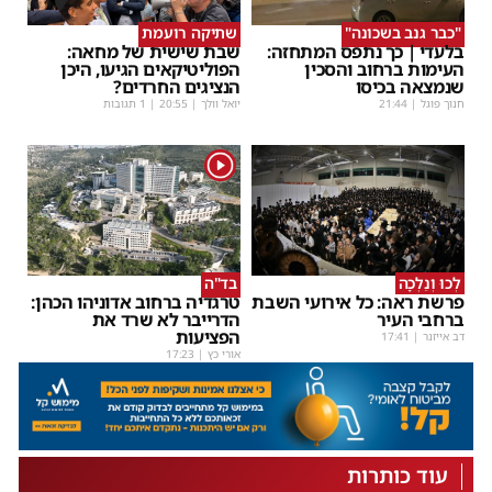
"כבר גנב בשכונה"
שתיקה רועמת
בלעדי | כך נתפס המתחזה:
שבת שישית של מחאה:
העימות ברחוב והסכין
הפוליטיקאים הגיעו, היכן
שנמצאה בכיסו
הנציגים החרדים?
חנוך פוגל
|
21:44
יואל וולך
|
20:55
| 1 תגובות
1
לְכוּ וְנֵלְכָה
בד"ה
פרשת ראה: כל אירועי השבת
טרגדיה ברחוב אדוניהו הכהן:
ברחבי העיר
הדרייבר לא שרד את
הפציעות
דב אייזנר
|
17:41
אורי כץ
|
17:23
עוד כותרות