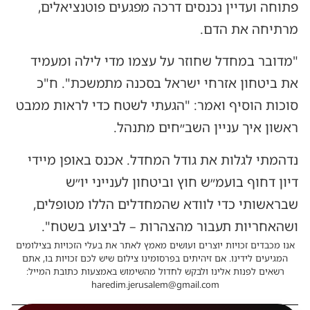
פתוחה ועדיין נכנסים דרכה מפגעים פוטנציאלים,
מרתיחה את הדם.
"מדובר במחדל שחוזר על עצמו מדי לילה ומעמיד
את ביטחון אזרחי ישראל בסכנה מתמשכת". ח"כ
סוכות הוסיף ואמר: "הגעתי לשטח כדי לראות ממבט
ראשון איך עניין השב״חים מתנהל.
נדהמתי לגלות את גודל המחדל. אכנס באופן מיידי
דיון דחוף בועמ״ש חוץ וביטחון לענייני יו״ש
שבראשותי כדי לוודא שהמחדלים הללו מטופלים,
ושהאחריות תעבור מהצהרות – לביצוע בשטח".
אנו מכבדים זכויות יוצרים ועושים מאמץ לאתר את בעלי הזכויות בצילומים
המגיעים לידינו. אם זיהיתים בפרסומינו צילום שיש לכם זכויות בו, אתם
רשאים לפנות אלינו ולבקש לחדול מהשימוש באמצעות כתובת המייל:
haredim.jerusalem@gmail.com