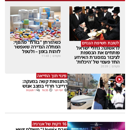
כשהזרחן "בורח" מהגוף:
לטובת חשיפת הגנזים
המחלה הנדירה שאפשר
לראשונה: גדולי ישראל
לזהות בזמן – ולטפל
פותחים את הכספות
מקודם
|
11:48
לציבור במסגרת האירוע
החד פעמי של 'היכלות'
מקודם
|
20:39
פינוי תוך החייאה
1
התנגשות קשה במעקה:
דרייבר חרדי במצב אנוש
יוסי וינר
16:35
1 תגובות
16 דקות של אנרגיה
שבת Upmix" משולם זושא