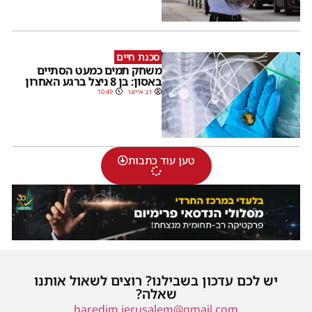
סכנת חיים
משחק תמים כמעט הסתיים
באסון: בן 8 ניצל ברגע האחרון
דב אייזנר
10:49
טען עוד כתבות
יש לכם עדכון בשבילנו? רוצים לשאול אותנו
שאלה?
haredim.jerusalem@gmail.com