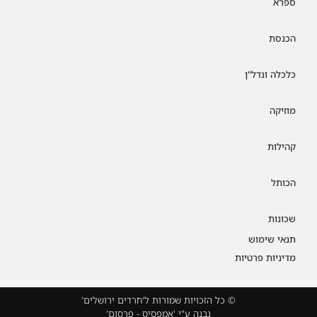
ספרא
הכנסת
כלכלה ונדל"ן
מוזיקה
קהילות
הכותל
שכונות
תנאי שימוש
מדיניות פרטיות
© כל הזכויות שמורות ל'חרדים ירושלים'
נבנה ע"י 'אמפסיס - פרסום'