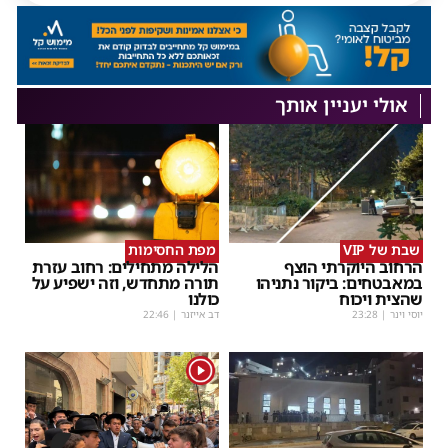
אולי יעניין אותך
שבת של VIP
מפת החסימות
הרחוב היוקרתי הוצף
הלילה מתחילים: רחוב עזרת
במאבטחים: ביקור נתניהו
תורה מתחדש, וזה ישפיע על
שהצית ויכוח
כולנו
יוסי וינר
|
23:28
דב אייזנר
|
22:46
1