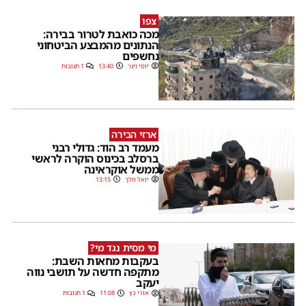
צפו
מכה כואבת לטרור בבירה:
הנתונים מהמבצע הביטחוני
נחשפים
יוסי וינר
13:40
1 תגובות
ארזי הבירה
מעמד רב הוד: גדולי רבני
ברסלב בכינוס הוקרה לראשי
ממשל אוקראינה
יואל וולך
13:15
מי מסית נגד מי?
בעקבות מחאות השבת:
מתקפה חדשה על תושבי נווה
יעקב
אורי כץ
11:08
1 תגובות