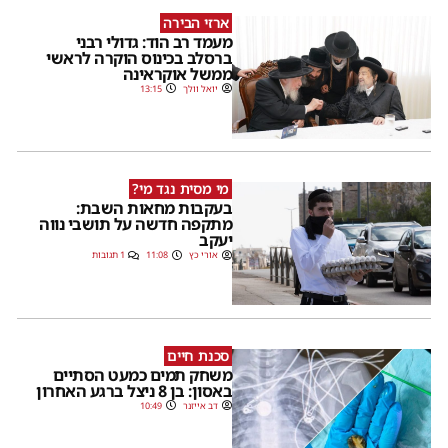
ארזי הבירה
מעמד רב הוד: גדולי רבני
ברסלב בכינוס הוקרה לראשי
ממשל אוקראינה
יואל וולך
13:15
מי מסית נגד מי?
בעקבות מחאות השבת:
מתקפה חדשה על תושבי נווה
יעקב
אורי כץ
11:08
1 תגובות
סכנת חיים
משחק תמים כמעט הסתיים
באסון: בן 8 ניצל ברגע האחרון
דב אייזנר
10:49