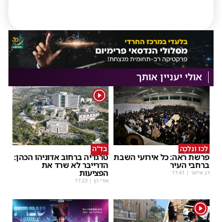
אולי יעניין אותך
1
לְכוּ וְנֵלְכָה
בד"ה
פרשת ראה: כל אירועי השבת
טרגדיה ברחוב אדוניהו הכהן:
ברחבי העיר
הדרייבר לא שרד את
הפציעות
דב אייזנר
|
17:41
אורי כץ
|
17:23
1