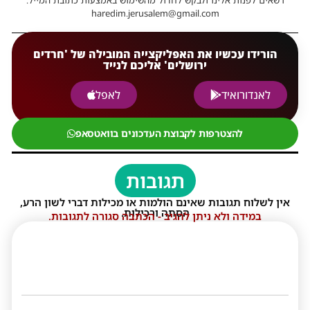
haredim.jerusalem@gmail.com
הורידו עכשיו את האפליקצייה המובילה של 'חרדים
ירושלים' אליכם לנייד
לאנדורואיד
לאפל
להצטרפות לקבוצת העדכונים בוואטסאפ
תגובות
אין לשלוח תגובות שאינם הולמות או מכילות דברי לשון הרע,
הסתה ורכילות.
במידה ולא ניתן להגיב - הכתבה סגורה לתגובות.