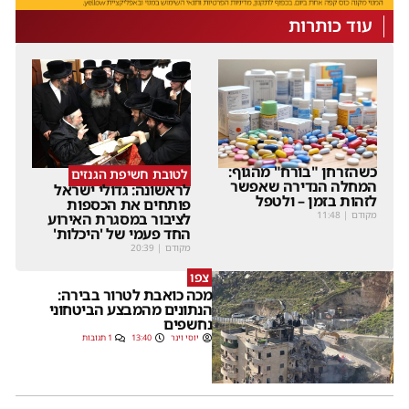
עוד כותרות
כשהזרחן "בורח" מהגוף:
לטובת חשיפת הגנזים
המחלה הנדירה שאפשר
לראשונה: גדולי ישראל
לזהות בזמן – ולטפל
פותחים את הכספות
מקודם
|
11:48
לציבור במסגרת האירוע
החד פעמי של 'היכלות'
מקודם
|
20:39
צפו
מכה כואבת לטרור בבירה:
הנתונים מהמבצע הביטחוני
נחשפים
יוסי וינר
13:40
1 תגובות