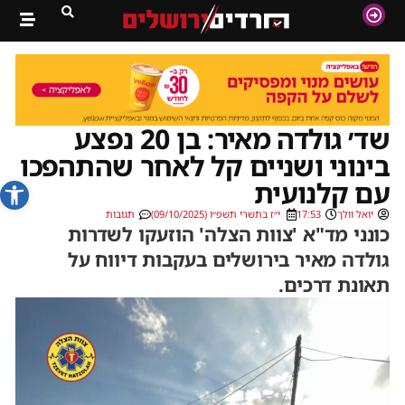
שד׳ גולדה מאיר: בן 20 נפצע
בינוני ושניים קל לאחר שהתהפכו
פתח סרג
עם קלנועית
יואל וולך
17:53
י״ז בתשרי תשפ״ו (09/10/2025)
תגובות
כונני מד"א 'צוות הצלה' הוזעקו לשדרות
גולדה מאיר בירושלים בעקבות דיווח על
תאונת דרכים.