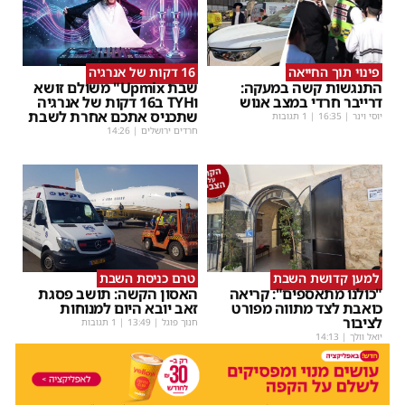
פינוי תוך החייאה
16 דקות של אנרגיה
התנגשות קשה במעקה:
שבת Upmix" משולם זושא
דרייבר חרדי במצב אנוש
וTYH ב16 דקות של אנרגיה
שתכניס אתכם אחרת לשבת
יוסי וינר
|
16:35
| 1 תגובות
חרדים ירושלים
|
14:26
למען קדושת השבת
טרם כניסת השבת
"כולנו מתאספים": קריאה
האסון הקשה: תושב פסגת
כואבת לצד מתווה מפורט
זאב יובא היום למנוחות
לציבור
חנוך פוגל
|
13:49
| 1 תגובות
יואל וולך
|
14:13