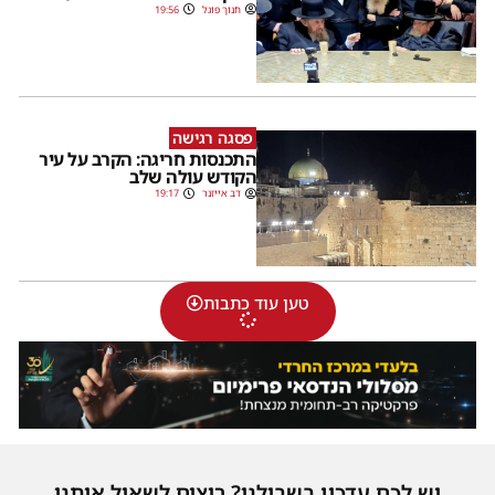
חנוך פוגל
19:56
פסגה רגישה
התכנסות חריגה: הקרב על עיר
הקודש עולה שלב
דב אייזנר
19:17
טען עוד כתבות
יש לכם עדכון בשבילנו? רוצים לשאול אותנו