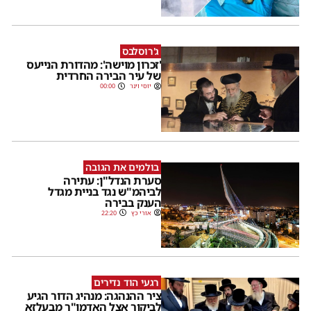
ג'רוסלבס
'זכרון מוישה': מהדורת הנייעס
של עיר הבירה החרדית
יוסי וינר
00:00
בולמים את הגובה
סערת הנדל"ן: עתירה
לביהמ"ש נגד בניית מגדל
הענק בבירה
אורי כץ
22:20
רגעי הוד נדירים
ציר ההנהגה: מנהיג הדור הגיע
לביקור אצל האדמו"ר מבעלזא