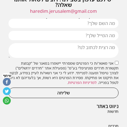
שאלה?
haredim.jerusalem@gmail.com
או שילחו אלינו פנייה ונחזור אליכם בהקדם
אני מאשר/ת כי הפרטים שמסרתי יישמרו במאגר של "קבוצת
תקשורת חרדים מוניציפלי בע"מ" (מפעילת אתר "חרדים ירושלים")
לצורך טיפול ומענה לפנייתי. ידוע לי כי אני רשאי/ת לעיין במידע, לבקש
שיתוף
את תיקונו או מחיקתו. מסירת הפרטים היא רשות, אך בלעדיהם לא ניתן
לטפל בפנייה.
למדיניות הפרטיות
.
שליחה
ניווט באתר
חדשות
חרדים