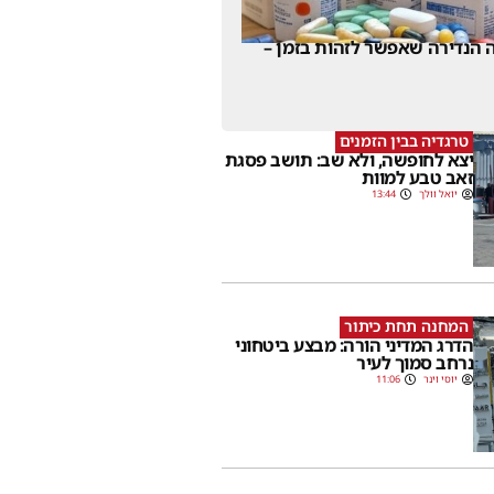
 הנדירה שאפשר לזהות בזמן –
טרגדיה בבין הזמנים
יצא לחופשה, ולא שב: תושב פסגת
זאב טבע למוות
יואל וולך
13:44
המחנה תחת כיתור
הדרג המדיני הורה: מבצע ביטחוני
נרחב סמוך לעיר
יוסי וינר
11:06