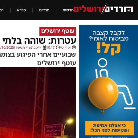
חדשות
חרדים
ספרא
הכ
עוטף ירושלים
עטרות: שוהה בלתי ח
אורי כץ
10:17
י״א בתשרי תשפ״ו (03/10/2025)
שבועיים אחרי הפיגוע בצומ
עוטף ירושלים