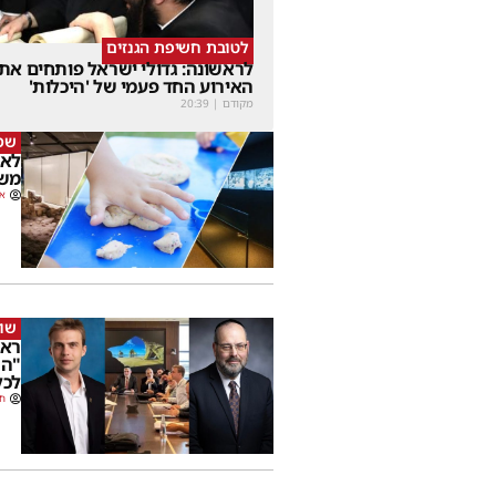
לטובת חשיפת הגנזים
לראשונה: גדולי ישראל פותחים את
האירוע החד פעמי של 'היכלות'
מקודם
|
20:39
שמ
משפ
או
שוב
ראו
"הת
לכל
חנ