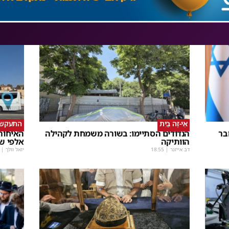
אֵי-זֶה בַּיִת
התעקש, 
בר
הנדודים הסתיימו: בשורה משמחת לקהילה
האיחורי
הוותיקה
אלפי ש
דב אייזנר
|
18:55
יואל וולך
|