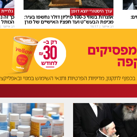
ערך היסטורי יוצא דופן
גלריית 
ם:
אוצרות בשווי כ-100 מיליון דולר נחשפו בעיר:
כך זה 
מכיפת הבעש"ט ועד חפציו האישיים של מרן
הכותל
דב אייזנר
|
16:17
דב אייזנר
|