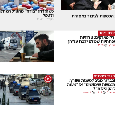
כשהזרחן "בורח" מהגוף: המחלה
ולטפל
 הכספות לציבור במסגרת
מקודם
|
11:48
חים ביחד
לא רק פארקים: 3 חוויות
חתיות שכולם ידברו עליהן
רי כץ
15:39
 נגד ביהכנ"ס
1
כברגר מגיב לטענות שוורץ:
נגשות שימושים" או "מענה
 הקהילות"?
וך פוגל
13:18
1 תגובות