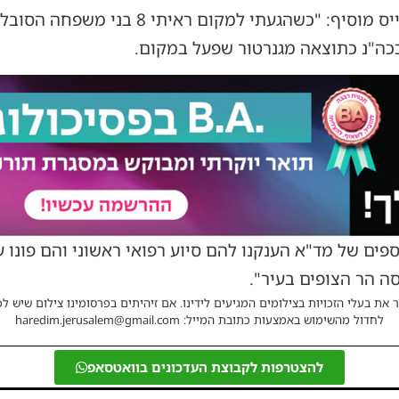
תורן החג של 'צוות הצלה' פיני וייס מוסיף: "כ
כה"נ כתוצאה מגנרטור שפעל במקום.
פים של מד"א הענקנו להם סיוע רפואי ראשוני והם פונו ע
ה הר הצופים בעיר".
 את בעלי הזכויות בצילומים המגיעים לידינו. אם זיהיתים בפרסומינו צילום שיש לכ
לחדול מהשימוש באמצעות כתובת המייל: haredim.jerusalem@gmail.com
להצטרפות לקבוצת העדכונים בוואטסאפ