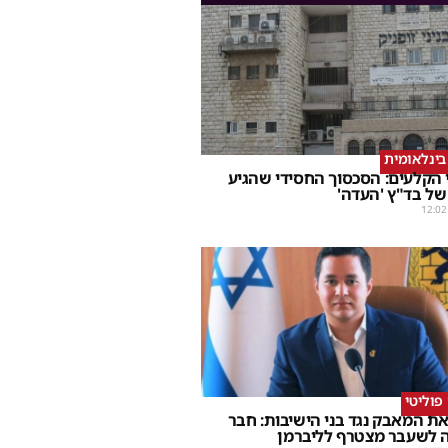
ינלאומית
 הקלעים: הסכסוך החסידי שהגיע
של בד"ץ 'העדה'
12:02
וליטי
ת המאבק נגד בני הישיבות: חבר
 לשעבר מצטרף לליברמן