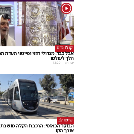
1
קולו נדם
אבל כבד: מגדולי חזני ופייטני העדה ה
הלך לעולמו
יוסי וינר
|
13:20
שימו לב
הבוקר הכאוטי: הרכבת הקלה מושבתת
אורך הקו