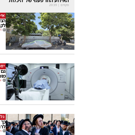
האירוע החד פעמי של 'היכלות'
מקודם
|
20:39
אֵי-
הנד
לקה
דב
יוז
גם 
מוכ
יו
גלר
כך 
לרח
דב