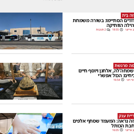
זֶה בַּיִת
ודים הסתיימו: בשורה משמחת
ילה הוותיקה
 אייזנר
18:55
2 תגובות
מה מרגשת
שמחה'לה, אלחנן ויוסף חיים
יחים: הכול אפשרי
סי וינר
16:54
יית ענק
זה נראה: המעמד שסחף אלפים
בת הכותל
 אייזנר
16:05