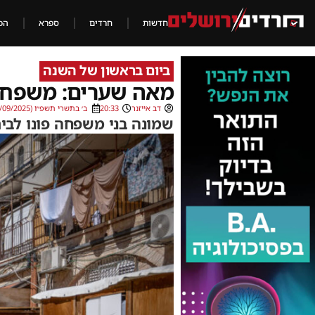
חדשות
חרדים
ספרא
הכ
ביום בראשון של השנה
מאה שערים: משפחה
דב אייזנר
20:33
ב׳ בתשרי תשפ״ו (24/09/2025)
שמונה בני משפחה פונו לבי