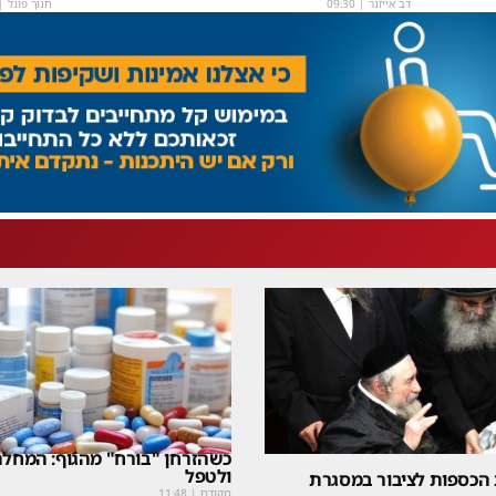
דב אייזנר
|
09:30
חנוך פוגל
|
כשהזרחן "בורח" מהגוף: המחלה
ולטפל
 הכספות לציבור במסגרת
מקודם
|
11:48