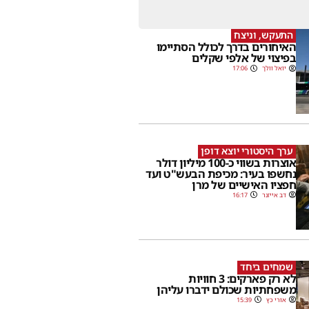
התעקש, וניצח
האיחורים בדרך לכולל הסתיימו
בפיצוי של אלפי שקלים
יואל וולך
17:06
ערך היסטורי יוצא דופן
אוצרות בשווי כ-100 מיליון דולר
נחשפו בעיר: מכיפת הבעש"ט ועד
חפציו האישיים של מרן
דב אייזנר
16:17
שמחים ביחד
לא רק פארקים: 3 חוויות
משפחתיות שכולם ידברו עליהן
אורי כץ
15:39