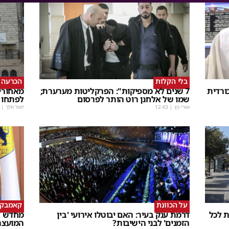
בלי הקלות
הכרעה ב
כורדית
7 שנים לא מספיקות": הפרקליטות מערערת;
מאחורי
שמו של אלחנן רוט הותר לפרסום
לפתחו 
אורי כץ
|
12:43
יואל וולך
|
על הכוונת
קאמבק פ
 לכל
דרמת ענק בעיר: האם יבוטלו אירועי 'בין
מחדש א
הזמנים' לבני הישיבות?
המועצה