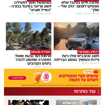
שלמה חיים בסינגל שלא
כשהמשל הופך לתפילה:
תפסיקו לזמזם: 'הלב שלי –
יושע פריעד בסינגל בכורה –
שלך'
"כאייל תערוג"
חרדים ירושלים
|
16:42
חרדים ירושלים
|
16:39
ירתיע נוספים?
חמירא סכנתא
חשב שהכביש שלו: ניגח
מרמות ועד גבעת שאול:
ניידת והמשיך במסע הבריחה
האזהרה שחשוב להכיר
בימים הקרובים
דב אייזנר
|
16:32
דב אייזנר
|
15:36
עוד כותרות