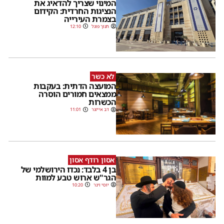
המינוי שצריך להדאיג את
הנציגות החרדית: הקידום
בצמרת העירייה
חנוך פוגל
12:10
לא כשר
המועצה הדתית: בעקבות
ממצאים חמורים הוסרה
הכשרות
דב אייזנר
11:01
אסון רודף אסון
בן 4 בלבד: נכדו הירושלמי של
הגר"ש ארוש טבע למוות
יוסי וינר
10:20