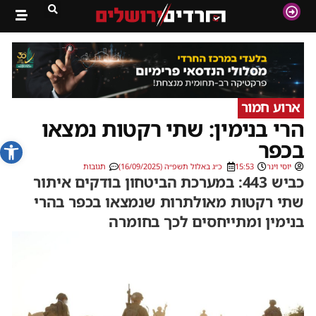
ארוע חמור
הרי בנימין: שתי רקטות נמצאו
פתח סרג
בכפר
יוסי וינר
15:53
כ״ג באלול תשפ״ה (16/09/2025)
תגובות
כביש 443: במערכת הביטחון בודקים איתור
שתי רקטות מאולתרות שנמצאו בכפר בהרי
בנימין ומתייחסים לכך בחומרה