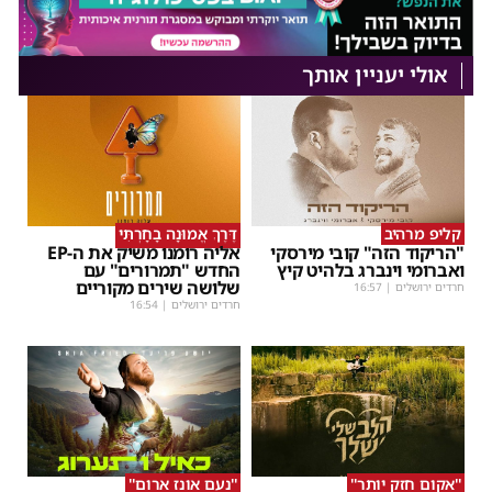
אולי יעניין אותך
קליפ מרהיב
דֶּרֶךְ אֱמוּנָה בָחָרְתִּי
"הריקוד הזה" קובי מירסקי
אליה רומנו משיק את ה-EP
ואברומי וינברג בלהיט קיץ
החדש "תמרורים" עם
שלושה שירים מקוריים
חרדים ירושלים
|
16:57
חרדים ירושלים
|
16:54
''אקום חזק יותר''
''נעם אונז ארום''