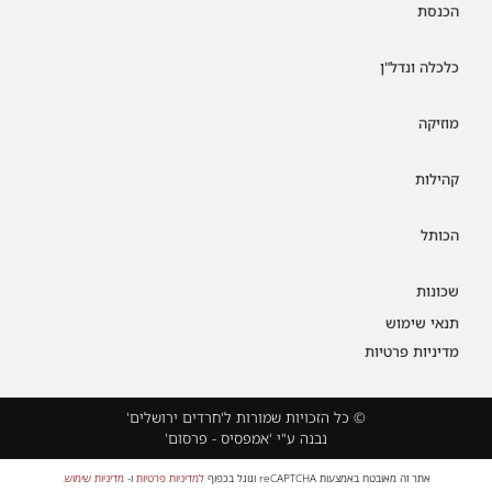
הכנסת
כלכלה ונדל"ן
מוזיקה
קהילות
הכותל
שכונות
תנאי שימוש
מדיניות פרטיות
© כל הזכויות שמורות ל'חרדים ירושלים'
נבנה ע"י 'אמפסיס - פרסום'
אתר זה מאובטח באמצעות reCAPTCHA וגוגל בכפוף
למדיניות פרטיות
ו-
מדיניות שימוש
.