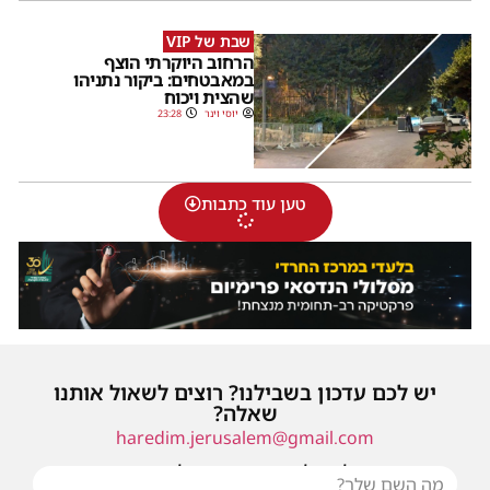
שבת של VIP
הרחוב היוקרתי הוצף
במאבטחים: ביקור נתניהו
שהצית ויכוח
יוסי וינר
23:28
טען עוד כתבות
יש לכם עדכון בשבילנו? רוצים לשאול אותנו
שאלה?
haredim.jerusalem@gmail.com
או שילחו אלינו פנייה ונחזור אליכם בהקדם