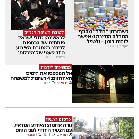
כשהזרחן "בורח" מהגוף:
לטובת חשיפת הגנזים
המחלה הנדירה שאפשר
לראשונה: גדולי ישראל
לזהות בזמן – ולטפל
פותחים את הכספות
מקודם
|
11:48
לציבור במסגרת האירוע
החד פעמי של 'היכלות'
מקודם
|
20:39
ממשיכים ליהנות
אל תפספסו את הימים
האחרונים: 4 רעיונות למשפחה
דב אייזנר
15:14
פרסום ראשון
נורה אדומה: האירוע המדאיג
עם הצעיר החרדי לפני הגיוס
חנוך פוגל
13:15
1 תגובות