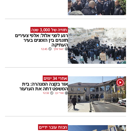
חוויה של 3,000 שנה
רגע לפני אלול: אלפי צעירים
חוגגים בין הזמנים בעיר
העתיקה
יואל וולך
12:45
אחרי 34 ימים
1
אור בקצה המנהרה: בית
המשפט דחה את הערעור
אורי כץ
12:32
הכוח עובר ידיים