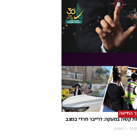
וך החייאה
ת קשה במעקה: דרייבר חרדי במצב
16:3
| 1 תגובות