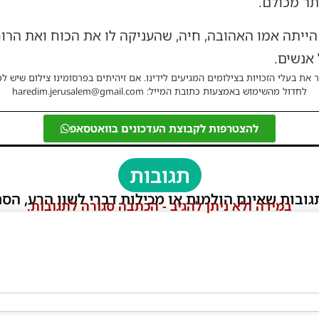
תר מכולם.
הייתה אמו האהובה, חיה, שהעניקה לו את הכוח ואת הרו
 אנשים.
 את בעלי הזכויות בצילומים המגיעים לידינו. אם זיהיתים בפרסומינו צילום שיש לכ
לחדול מהשימוש באמצעות כתובת המייל: haredim.jerusalem@gmail.com
להצטרפות לקבוצת העדכונים בוואטסאפ
תגובות
גובות שאינם הולמות או מכילות דברי לשון הרע, הסת
במידה ולא ניתן להגיב - הכתבה סגורה לתגובות.