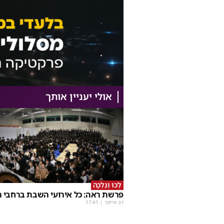
אולי יעניין אותך
לְכוּ וְנֵלְכָה
פרשת ראה: כל אירועי השבת ברחבי ה
דב אייזנר
|
17:41