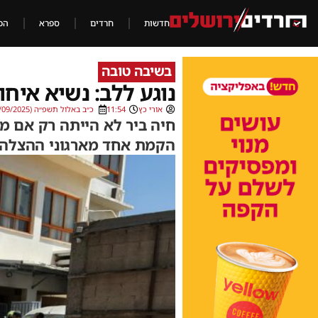
חדשות
חרדים
ספרא
הכ
בשיבה טובה
נוגע ללב: נשיא איח
אורי כץ
11:54
כ״ב באלול תשפ״ה (15/09/2025)
חיה ביר לא הייתה רק אם מ
הקמת אחד מארגוני ההצלה 