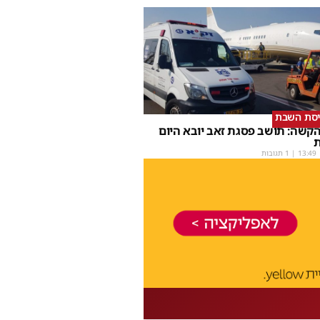
יסת השבת
קשה: תושב פסגת זאב יובא היום
ת
13:49
| 1 תגובות