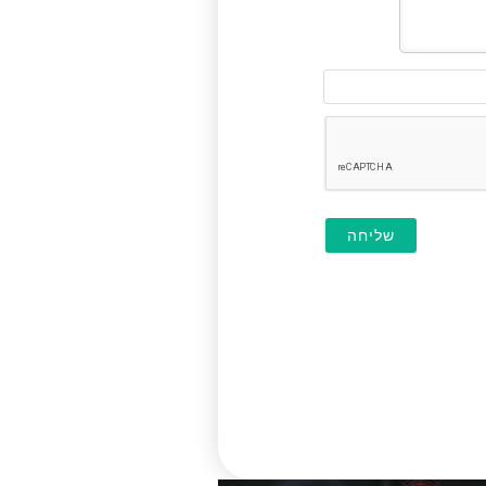
דוא"ל
(לא
חובה)