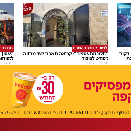
למען קדושת השבת
טרם כנ
שבת Upmix" משולם זושא וTYH ב16 דקות
"כולנו מתאספים": קריאה כואבת לצד מתווה
האסון ה
ת
מפורט לציבור
למנוחו
יואל וולך
|
14:13
חנוך פוגל
|