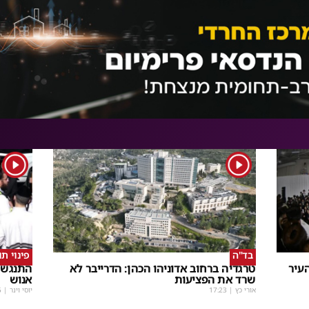
1
1
בד"ה
פינוי ת
עיר
טרגדיה ברחוב אדוניהו הכהן: הדרייבר לא
התנגשו
שרד את הפציעות
אנוש
אורי כץ
|
17:23
יוסי וינר
|
5