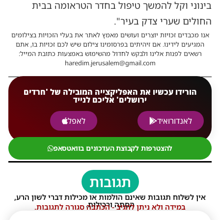
בינוני וקל להמשך טיפול בחדר הטראומה בבית
החולים שערי צדק בעיר".
אנו מכבדים זכויות יוצרים ועושים מאמץ לאתר את בעלי הזכויות בצילומים
המגיעים לידינו. אם זיהיתים בפרסומינו צילום שיש לכם זכויות בו, אתם
רשאים לפנות אלינו ולבקש לחדול מהשימוש באמצעות כתובת המייל:
haredim.jerusalem@gmail.com
הורידו עכשיו את האפליקצייה המובילה של 'חרדים
ירושלים' אליכם לנייד
לאנדורואיד
לאפל
להצטרפות לקבוצת העדכונים בוואטסאפ
תגובות
אין לשלוח תגובות שאינם הולמות או מכילות דברי לשון הרע,
הסתה ורכילות.
במידה ולא ניתן להגיב - הכתבה סגורה לתגובות.