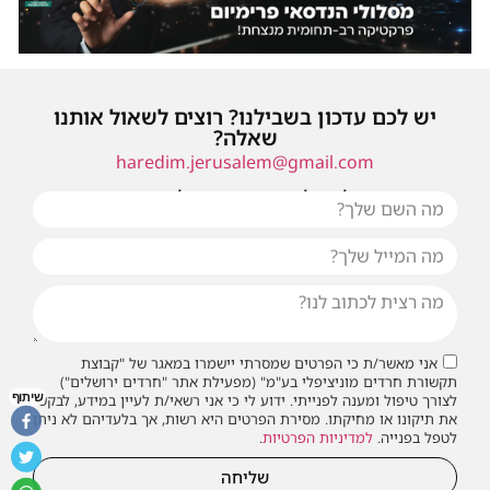
יש לכם עדכון בשבילנו? רוצים לשאול אותנו
שאלה?
haredim.jerusalem@gmail.com
או שילחו אלינו פנייה ונחזור אליכם בהקדם
אני מאשר/ת כי הפרטים שמסרתי יישמרו במאגר של "קבוצת
תקשורת חרדים מוניציפלי בע"מ" (מפעילת אתר "חרדים ירושלים")
שיתוף
לצורך טיפול ומענה לפנייתי. ידוע לי כי אני רשאי/ת לעיין במידע, לבקש
את תיקונו או מחיקתו. מסירת הפרטים היא רשות, אך בלעדיהם לא ניתן
לטפל בפנייה.
למדיניות הפרטיות
.
שליחה