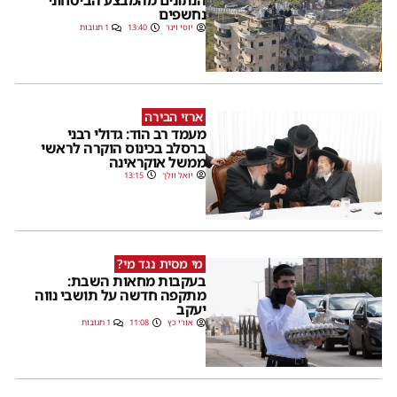
הנתונים מהמבצע הביטחוני
נחשפים
יוסי וינר
13:40
1 תגובות
ארזי הבירה
מעמד רב הוד: גדולי רבני
ברסלב בכינוס הוקרה לראשי
ממשל אוקראינה
יואל וולך
13:15
מי מסית נגד מי?
בעקבות מחאות השבת:
מתקפה חדשה על תושבי נווה
יעקב
אורי כץ
11:08
1 תגובות