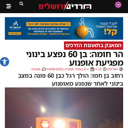
המאבק בתאונות הדרכים
הר חומה: בן 60 נפצע בינוני
פתח סרג
מפגיעת אופנוע
יואל וולך
21:23
כ״א באלול תשפ״ה (14/09/2025)
תגובות
רחוב בן חמו: הולך רגל כבן 60 פונה במצב
בינוני לאחר שנפגע מאופנוע