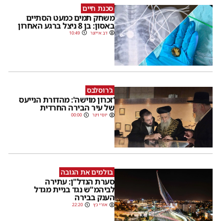
סכנת חיים
משחק תמים כמעט הסתיים
באסון: בן 8 ניצל ברגע האחרון
דב אייזנר
10:49
ג'רוסלבס
'זכרון מוישה': מהדורת הנייעס
של עיר הבירה החרדית
יוסי וינר
00:00
בולמים את הגובה
סערת הנדל"ן: עתירה
לביהמ"ש נגד בניית מגדל
הענק בבירה
אורי כץ
22:20