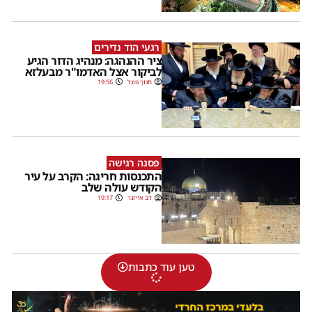
רגעי הוד נדירים
ציר ההנהגה: מנהיג הדור הגיע
לביקור אצל האדמו"ר מבעלזא
חנוך פוגל
19:56
פסגה רגישה
התכנסות חריגה: הקרב על עיר
הקודש עולה שלב
דב אייזנר
19:17
טען עוד כתבות