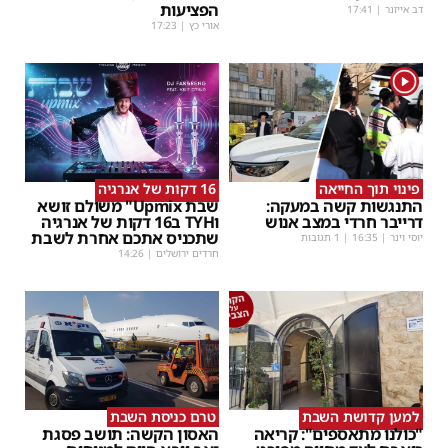
הפציעות
דב אייזנר
|
17:41
אורי כץ
|
17:23
1
פינוי תוך החייאה
16 דקות של אנרגיה
התנגשות קשה במעקה:
שבת Upmix" משולם זושא
דרייבר חרדי במצב אנוש
וTYH ב16 דקות של אנרגיה
שתכניס אתכם אחרת לשבת
יוסי וינר
|
16:35
| 1 תגובות
חרדים ירושלים
|
14:26
למען קדושת השבת
טרם כניסת השבת
"כולנו מתאספים": קריאה
האסון הקשה: תושב פסגת