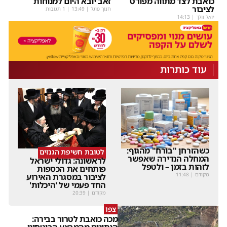
כואבת לצד מתווה מפורט
זאב יובא היום למנוחות
לציבור
חנוך פוגל
|
13:49
| 1 תגובות
יואל וולך
|
14:13
עוד כותרות
כשהזרחן "בורח" מהגוף:
לטובת חשיפת הגנזים
המחלה הנדירה שאפשר
לראשונה: גדולי ישראל
לזהות בזמן – ולטפל
פותחים את הכספות
מקודם
|
11:48
לציבור במסגרת האירוע
החד פעמי של 'היכלות'
מקודם
|
20:39
צפו
מכה כואבת לטרור בבירה: