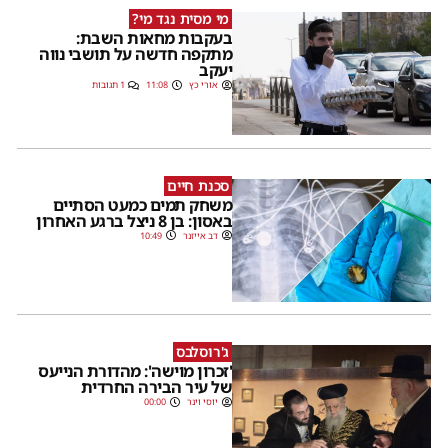
מי מסית נגד מי?
בעקבות מחאות השבת:
מתקפה חדשה על תושבי נווה
יעקב
אורי כץ
11:08
1 תגובות
סכנת חיים
משחק תמים כמעט הסתיים
באסון: בן 8 ניצל ברגע האחרון
דב אייזנר
10:49
ג'רוסלבס
'זכרון מוישה': מהדורת הנייעס
של עיר הבירה החרדית
יוסי וינר
00:00