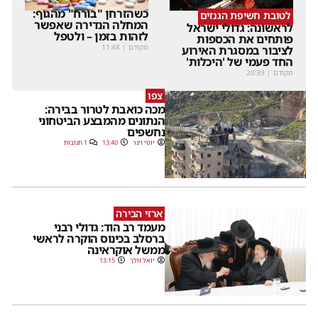
כשהזרחן "בורח" מהגוף:
לטובת חשיפת הגנזים
המחלה הנדירה שאפשר
לראשונה: גדולי ישראל
לזהות בזמן – ולטפל
פותחים את הכספות
מקודם
|
11:48
לציבור במסגרת האירוע
החד פעמי של 'היכלות'
מקודם
|
20:39
צפו
מכה כואבת לטרור בבירה:
הנתונים מהמבצע הביטחוני
נחשפים
יוסי וינר
13:40
1 תגובות
ארזי הבירה
מעמד רב הוד: גדולי רבני
ברסלב בכינוס הוקרה לראשי
ממשל אוקראינה
יואל וולך
13:15