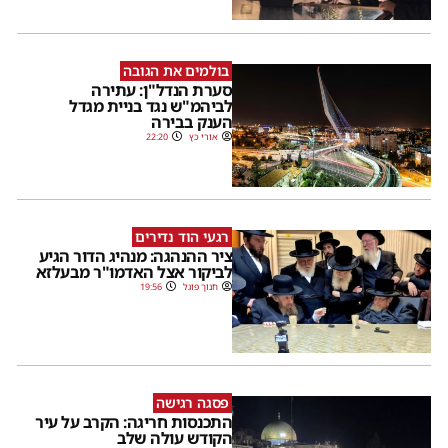
בולמים את הגובה
סערת הנדל"ן: עתירה
לביהמ"ש נגד בניית מגדל
הענק בבירה
אורי כץ
22:20
רגעי הוד נדירים
ציר ההנהגה: מנהיג הדור הגיע
לביקור אצל האדמו"ר מבעלזא
חנוך פוגל
19:56
פסגה רגישה
התכנסות חריגה: הקרב על עיר
הקודש עולה שלב