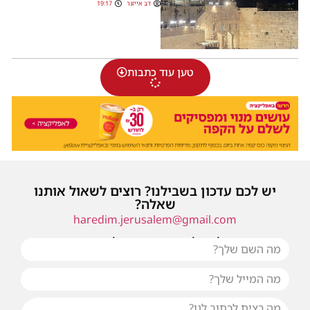
דב אייזנר
19:17
טען עוד כתבות
יש לכם עדכון בשבילנו? רוצים לשאול אותנו
שאלה?
haredim.jerusalem@gmail.com
או שילחו אלינו פנייה ונחזור אליכם בהקדם