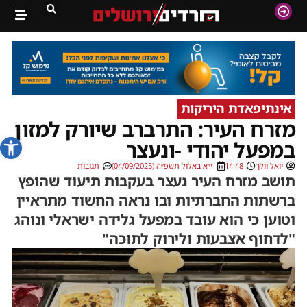
אינתיפאדת היריקות
מזרח העיר: התרברב שיורק למזון
פתח סרג
במפעל יהודי -ונעצר
יואל וולך
14:48
י״א באלול תשפ״ה (04/09/2025)
תגובות
תושב מזרח העיר נעצר בעקבות תיעוד שהופץ
ברשתות החברתיות ובו נראה החשוד מתראיין
וטוען כי הוא עובד במפעל גלידה ישראלי ונוהג
"לדחוף אצבעות ולירוק לתוכה"