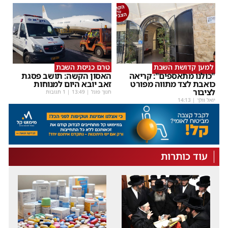
למען קדושת השבת
טרם כניסת השבת
"כולנו מתאספים": קריאה
האסון הקשה: תושב פסגת
כואבת לצד מתווה מפורט
זאב יובא היום למנוחות
לציבור
חנוך פוגל
|
13:49
| 1 תגובות
יואל וולך
|
14:13
עוד כותרות