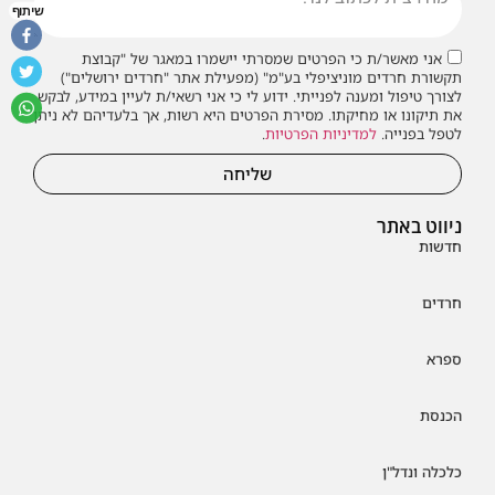
שיתוף
אני מאשר/ת כי הפרטים שמסרתי יישמרו במאגר של "קבוצת
תקשורת חרדים מוניציפלי בע"מ" (מפעילת אתר "חרדים ירושלים")
לצורך טיפול ומענה לפנייתי. ידוע לי כי אני רשאי/ת לעיין במידע, לבקש
את תיקונו או מחיקתו. מסירת הפרטים היא רשות, אך בלעדיהם לא ניתן
לטפל בפנייה.
למדיניות הפרטיות
.
שליחה
ניווט באתר
חדשות
חרדים
ספרא
הכנסת
כלכלה ונדל"ן