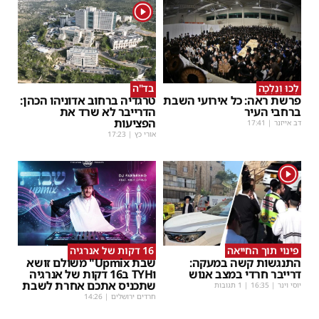
1
לְכוּ וְנֵלְכָה
בד"ה
פרשת ראה: כל אירועי השבת
טרגדיה ברחוב אדוניהו הכהן:
ברחבי העיר
הדרייבר לא שרד את
הפציעות
דב אייזנר
|
17:41
אורי כץ
|
17:23
1
פינוי תוך החייאה
16 דקות של אנרגיה
התנגשות קשה במעקה:
שבת Upmix" משולם זושא
דרייבר חרדי במצב אנוש
וTYH ב16 דקות של אנרגיה
שתכניס אתכם אחרת לשבת
יוסי וינר
|
16:35
| 1 תגובות
חרדים ירושלים
|
14:26