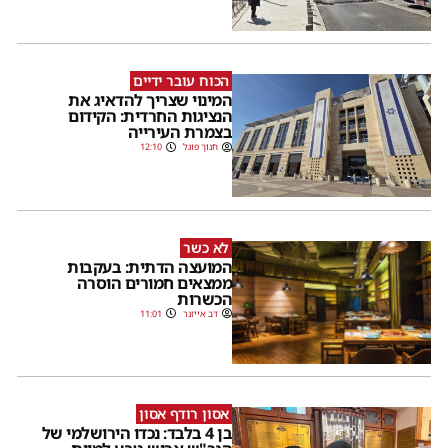
הכוח עובר ידיים
המינוי שצריך להדאיג את
הנציגות החרדית: הקידום
בצמרת העירייה
חנוך פוגל
12:10
לא כשר
המועצה הדתית: בעקבות
ממצאים חמורים הוסרה
הכשרות
דב אייזנר
11:01
אסון רודף אסון
בן 4 בלבד: נכדו הירושלמי של