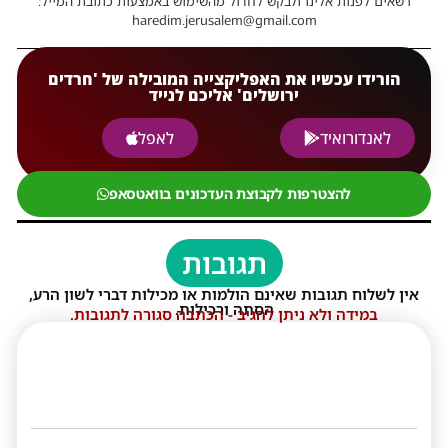
רשאים לפנות אלינו ולבקש לחדול מהשימוש באמצעות כתובת המייל:
haredim.jerusalem@gmail.com
הורידו עכשיו את האפליקצייה המובילה של 'חרדים
ירושלים' אליכם לנייד
לאנדורואיד
לאפל
להצטרפות לקבוצת העדכונים בוואטסאפ
תגובות
אין לשלוח תגובות שאינם הולמות או מכילות דברי לשון הרע,
הסתה ורכילות.
במידה ולא ניתן להגיב - הכתבה סגורה לתגובות.