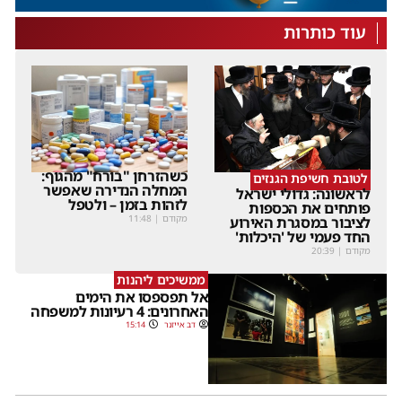
עוד כותרות
כשהזרחן "בורח" מהגוף:
לטובת חשיפת הגנזים
המחלה הנדירה שאפשר
לראשונה: גדולי ישראל
לזהות בזמן – ולטפל
פותחים את הכספות
מקודם
|
11:48
לציבור במסגרת האירוע
החד פעמי של 'היכלות'
מקודם
|
20:39
ממשיכים ליהנות
אל תפספסו את הימים
האחרונים: 4 רעיונות למשפחה
דב אייזנר
15:14