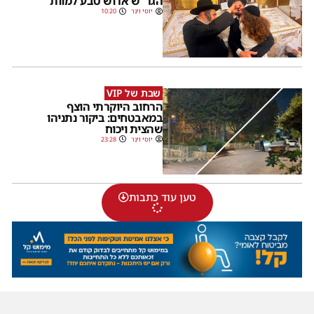
הגר"ש ארוש טבע למוות
יוסי וינר
10:20
שבת של VIP
הרחוב היוקרתי הוצף
במאבטחים: ביקור נתניהו
שהצית ויכוח
יוסי וינר
23:28
טען עוד כתבות