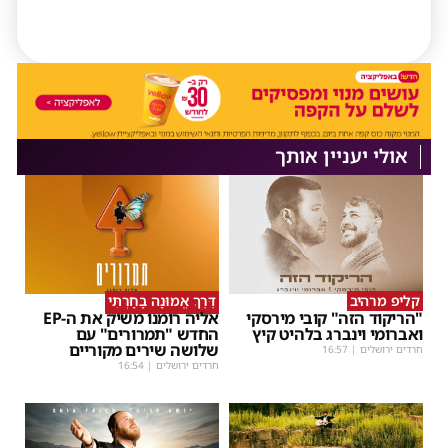
אולי יעניין אותך
קליפ מרהיב
דֶּרֶךְ אֱמוּנָה בָחָרְתִּי
"הריקוד הזה" קובי מירסקי
אליה רומנו משיק את ה-EP
ואברומי וינברג בלהיט קיץ
החדש "תמרורים" עם
שלושה שירים מקוריים
חרדים ירושלים
|
16:57
חרדים ירושלים
|
16:54