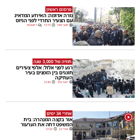
פרסום ראשון
נורה אדומה: האירוע המדאיג
עם הצעיר החרדי לפני הגיוס
חנוך פוגל
13:15
1 תגובות
חוויה של 3,000 שנה
רגע לפני אלול: אלפי צעירים
חוגגים בין הזמנים בעיר
העתיקה
יואל וולך
12:45
אחרי 34 ימים
1
אור בקצה המנהרה: בית
המשפט דחה את הערעור
אורי כץ
12:32