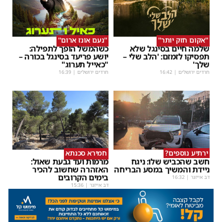
''אקום חזק יותר''
''נעם אונז ארום''
שלמה חיים בסינגל שלא
כשהמשל הופך לתפילה:
תפסיקו לזמזם: 'הלב שלי –
יושע פריעד בסינגל בכורה –
שלך'
"כאייל תערוג"
חרדים ירושלים
|
16:42
חרדים ירושלים
|
16:39
ירתיע נוספים?
חמירא סכנתא
חשב שהכביש שלו: ניגח
מרמות ועד גבעת שאול:
ניידת והמשיך במסע הבריחה
האזהרה שחשוב להכיר
בימים הקרובים
דב אייזנר
|
16:32
דב אייזנר
|
15:36