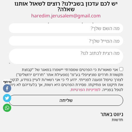
יש לכם עדכון בשבילנו? רוצים לשאול אותנו
שאלה?
haredim.jerusalem@gmail.com
או שילחו אלינו פנייה ונחזור אליכם בהקדם
אני מאשר/ת כי הפרטים שמסרתי יישמרו במאגר של "קבוצת
תקשורת חרדים מוניציפלי בע"מ" (מפעילת אתר "חרדים ירושלים")
לצורך טיפול ומענה לפנייתי. ידוע לי כי אני רשאי/ת לעיין במידע, לבקש
שיתוף
את תיקונו או מחיקתו. מסירת הפרטים היא רשות, אך בלעדיהם לא ניתן
לטפל בפנייה.
למדיניות הפרטיות
.
שליחה
ניווט באתר
חדשות