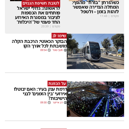
כשהזרחן "בורח" מהגוף:
לטובת חשיפת הגנזים
המחלה הנדירה שאפשר
לראשונה: גדולי ישראל
לזהות בזמן – ולטפל
פותחים את הכספות
מקודם
|
11:48
לציבור במסגרת האירוע
החד פעמי של 'היכלות'
מקודם
|
20:39
שימו לב
הבוקר הכאוטי: הרכבת הקלה
מושבתת לכל אורך הקו
חנוך פוגל
09:54
על הכוונת
דרמת ענק בעיר: האם יבוטלו
אירועי 'בין הזמנים' לבני
הישיבות?
דב אייזנר
09:30