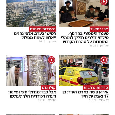
1
צפו בתיעוד
היערכות מיוחדת
מעמד היסטורי בהר נוף:
חמישי בערב: אלפי נהגים
מיליוני דולרים חולקו למנהלי
ייאלצו לשנות מסלול
המוסדות על טהרת הקודש
אורי כץ
|
16:12
יואל וולך
|
18:25
1
1
סריקות נרחבות
קולו נדם
אירוע קשה במרכז העיר: בן
אבל כבד: מגדולי חזני ופייטני
17 נאבק על חייו
העדה הכורדית הלך לעולמו
דב אייזנר
|
15:39
יוסי וינר
|
13:20