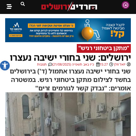
"מתקן ביטחוני רגיש"
ירושלים: שני בחורי ישיבה נעצרו
פתח סרג
יואל וולך
15:27
כ״ז באב תשפ״ה (21/08/2025)
תגובות
שני בחורי ישיבה נעצרו אתמול (ד') בירושלים
בחשד לצילום מתקן ביטחוני רגיש. במשטרה
אומרים: "נבדק קשר לגורמים זרים"