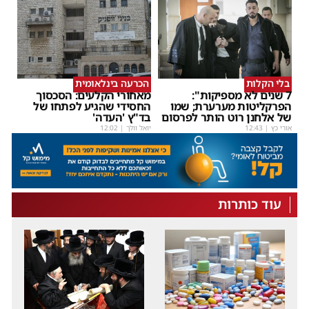
בלי הקלות
הכרעה בינלאומית
7 שנים לא מספיקות":
מאחורי הקלעים: הסכסוך
הפרקליטות מערערת; שמו
החסידי שהגיע לפתחו של
של אלחנן רוט הותר לפרסום
בד"ץ 'העדה'
אורי כץ
|
12:43
יואל וולך
|
12:02
עוד כותרות