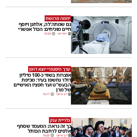
יוזמה מרגשת
גם שמחה'לה, אלחנן ויוסף
חיים מוכיחים: הכול אפשרי
יוסי וינר
16:54
ערך היסטורי יוצא דופן
אוצרות בשווי כ-100 מיליון
דולר נחשפו בעיר: מכיפת
הבעש"ט ועד חפציו האישיים
של מרן
דב אייזנר
16:17
גלריית ענק
כך זה נראה: המעמד שסחף
אלפים לרחבת הכותל
דב אייזנר
16:05