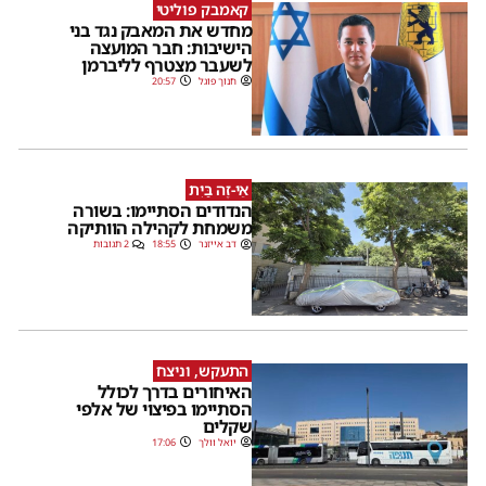
קאמבק פוליטי
מחדש את המאבק נגד בני
הישיבות: חבר המועצה
לשעבר מצטרף לליברמן
חנוך פוגל
20:57
אֵי-זֶה בַּיִת
הנדודים הסתיימו: בשורה
משמחת לקהילה הוותיקה
דב אייזנר
18:55
2 תגובות
התעקש, וניצח
האיחורים בדרך לכולל
הסתיימו בפיצוי של אלפי
שקלים
יואל וולך
17:06