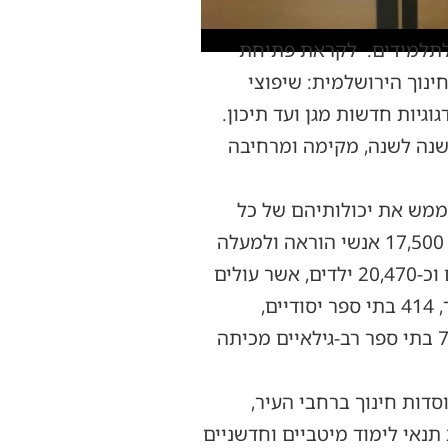
ולתלמידים. לקראת פתיחת
נוך הירושלמית: שיפוצי
וגיות חדשות מגן ועד תיכון.
שנה לשנה, מקימה ומרחיבה
לממש את יכולותיהם של כל
אחד ואחת מהם. מערכת החינוך בירושלים היא הגדולה והמגוונת ביותר בישראל ומונה כ- 17,500 אנשי הוראה ולמעלה
מ- 300 אלף תלמידים ותלמידות מכלל האוכלוסיות, מתוכם – 63,991 ילדים העולים לגנים וכ-20,470 ילדים, אשר עולים
השנה לכיתה א'. בירושלים קיימים 2,771 גנים, מתוכם 382 גנים עבור ילדי החינוך המיוחד, 414 בתי ספר יסודיים,
מתוכם 10 עבור החינוך המיוחד, 380 בתי ספר על יסודיים, מתוכם 37 לחינוך המיוחד ו-73 בתי ספר רב-גילאיים מכיתה
 ביותר מ-200 פרויקטים לשדרוג מוסדות חינוך ברחבי העיר,
לטובת יצירת תנאי לימוד מיטביים וחדשניים