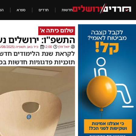
חדשות
חרדים
ספרא
הכ
שלום כיתה א'
התשפ"ו: ירושלים נ
יואל וולך
12:00
כ״ד באב תשפ״ה (18/08/2025)
לקראת שנת הלימודים חדשה:
תוכניות פדגוגיות חדשות במ