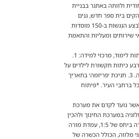
ודית ולוותה באתגר בבניית
קים בית ספר חדש, גנים
חדשים, להרחיב מבנים, לבנות קומות חדשות, להקים מעל לכ-100 כיתות לימוד חדשות, לבצע הנגשות ב-150 מוסדות
י שירותים ומעליות והתאמת
שורת בשורות חשובות בחינוך הירושלמי לשנת הלימודים החדשה: בית ספר, גני ילדים, כיתות לימוד, מרכזי למידה: 1.
ום העיר. 2. מרכז 'שלוה'- פתיחת ארבע כיתות תקשורת לילדים על
הרצף האוטיסטי העולים לכיתה א', ובכך יוקם בית ספר חינוך מיוחד חדש – בית ספר שלוה. 3. חניכת ׳פריזמה׳ בתאריך
 ילדים חדשים בכל ברחבי העיר. *פיתוח
-מהלך פורץ דרך בהשקעה של כ-40 מיליון שקלים, אשר נועד לקדם את מערכת
דרג את שילוב הטכנולוגיה במערכת החינוך ולהכין
את תלמידי ירושלים לחיים בסביבה דיגיטלית. המהלך יכלול רכישת מחשבים ניידים ללמידה ביחס של 1:5, עמדת מורה
י מלווה, הכולל הכשרה של