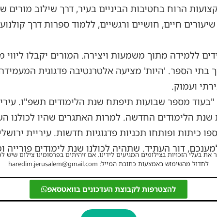
קצועות הרוח בחטיבות הביניים בעיר, דרך שילוב מורים 
יעורים חיים, חושיים ורגשיים, ללמוד ספרות דרך קולנו
ם ללמידה מתוך משמעות ויצירה. המורים יקבלו ליווי מ
וך בתי הספר. 'היות' מציעה אלטרנטיבה פדגוגית המעמיד
ירתי ועמוק.
 "בעוד מספר שבועות תיפתח שנת הלימודים תשפ"ו. עירי
ת הלימודים החדשה. למרות האתגרים שהיו לכולנו השנה,
ספו כיתות ופותחו תכניות פדגוגיות חדשות. עיריית ירוש
ענכם, דור העתיד. שתהיה לכולנו שנת לימודים פורייה ו
 את בעלי הזכויות בצילומים המגיעים לידינו. אם זיהיתים בפרסומינו צילום שיש לכ
לחדול מהשימוש באמצעות כתובת המייל: haredim.jerusalem@gmail.com
להצטרפות לקבוצת העדכונים בוואטסאפ