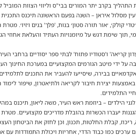
 התהליך בקרב יתר המורים בבי"ס וליווי הצוות המוביל ל
עין מסלול איראן – השנה בפעם הראשונה תיכנס התכנית הל
י קולק׳, ׳אור תורה סטון׳ בנות, 'פלך' בנים ו׳זיו׳. מטר
י, תוך שימת דגש על מיומנויות העתיד והעלאת אחוזי הג
עדון קריאה' ו'סטודיו פתוח' לבתי ספר יסודיים ברחבי העי
על ידי מיטב הגורמים המקצועיים במערכת החינוך העירו
אקדמאיים בבירה, שיסייעו להעביר את התכנים לתלמידים
באמצעות יצירת חיבור לקריאה ולתיאטרון, שיפור לימוד 
יי התלמידים.
ני הילדים – ביוזמת ראש העיר, משה ליאון, תיכנס במהל
הגננות יעברו הכשרות בהובלת מדריכים מקצועיים. מטרת 
 ריכוז, קבלת החלטות, תכנון, וכן לחזק את הביטחון העצמ
רכים כמו כבוד הדדי, אחריות ויכולת התמודדות עם אתג