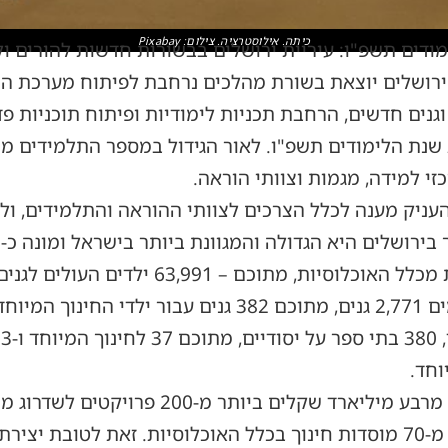
כיתה. אילוסטרציה. צילום: Pixabay
דים תשפ"ו: עיריית ירושלים בבשורות חדשות להורים 
ירושלים יוצאת בשורת מהלכים נרחבת לפיתוח מערכת החי
נים חדשים, הרחבת תכניות לימודיות ופיתוח תוכניות פדג
 שנת הלימודים תשפ"ו. לאור הגידול במספר התלמידים מ
כזי למידה, מגמות וצוותי הוראה.
העניק מענה לכלל הצרכים לצוותי ההוראה והתלמידים, ו
העירייה משקיעה השנה למעלה מרבע מיליארד שקלים
שכוללים שיפוצי עומק בלמעלה מ-70 מוסדות חינוך בכלל האוכלוסיות. זאת 