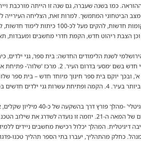
ההוראה. כמו בשנה שעברה, גם שנה זו הייתה מורכבת וייח
מצב הביטחוני המתמשך. למרות זאת, הצליחה העירייה לה
 וכן הצבת ריהוט חדש, הקמת חדרי מחשבים ומעבדות, תא
בנייה ופתיחת בית ספר על יסודי חדש בשם ׳מסע׳ בדר
4.9.25 – מרכז החדשנות הגדול ביותר בעיר. 4. הקמה ופתיחת עשרות גני
תכניות חינוכיות: מהלך 'זינוק דיגיטלי' 
החינוך בעיר ולהתאימה לאתגרים של המאה ה-21. יוזמה זו נועדה לש
נהל. כחלק מהתהליך, יעברו בתי הספר תהליך טכנו-פדגוג