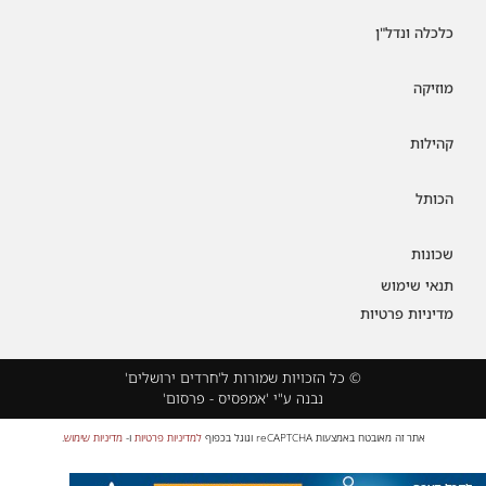
כלכלה ונדל"ן
מוזיקה
קהילות
הכותל
שכונות
תנאי שימוש
מדיניות פרטיות
© כל הזכויות שמורות ל'חרדים ירושלים'
נבנה ע"י 'אמפסיס - פרסום'
אתר זה מאובטח באמצעות reCAPTCHA וגוגל בכפוף
למדיניות פרטיות
ו-
מדיניות שימוש
.