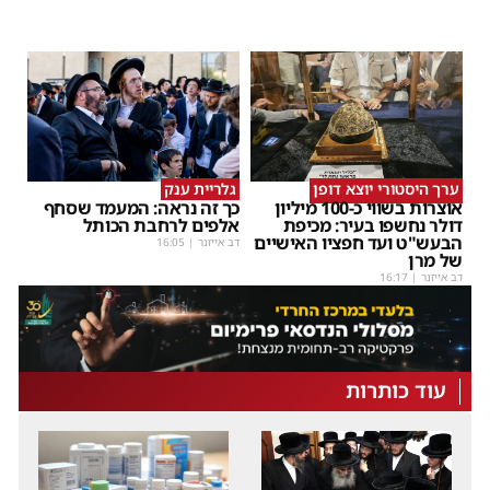
ערך היסטורי יוצא דופן
גלריית ענק
אוצרות בשווי כ-100 מיליון
כך זה נראה: המעמד שסחף
דולר נחשפו בעיר: מכיפת
אלפים לרחבת הכותל
הבעש"ט ועד חפציו האישיים
דב אייזנר
|
16:05
של מרן
דב אייזנר
|
16:17
עוד כותרות