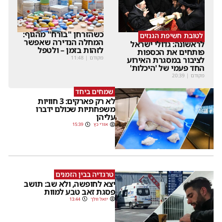
כשהזרחן "בורח" מהגוף:
לטובת חשיפת הגנזים
המחלה הנדירה שאפשר
לראשונה: גדולי ישראל
לזהות בזמן – ולטפל
פותחים את הכספות
מקודם
|
11:48
לציבור במסגרת האירוע
החד פעמי של 'היכלות'
מקודם
|
20:39
שמחים ביחד
לא רק פארקים: 3 חוויות
משפחתיות שכולם ידברו
עליהן
אורי כץ
15:39
טרגדיה בבין הזמנים
יצא לחופשה, ולא שב: תושב
פסגת זאב טבע למוות
יואל וולך
13:44