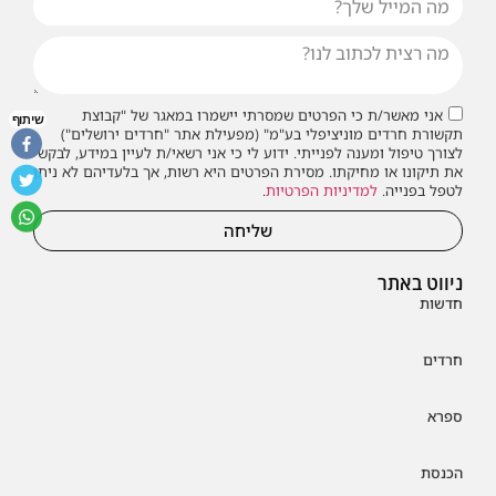
אני מאשר/ת כי הפרטים שמסרתי יישמרו במאגר של "קבוצת
שיתוף
תקשורת חרדים מוניציפלי בע"מ" (מפעילת אתר "חרדים ירושלים")
לצורך טיפול ומענה לפנייתי. ידוע לי כי אני רשאי/ת לעיין במידע, לבקש
את תיקונו או מחיקתו. מסירת הפרטים היא רשות, אך בלעדיהם לא ניתן
לטפל בפנייה.
למדיניות הפרטיות
.
שליחה
ניווט באתר
חדשות
חרדים
ספרא
הכנסת