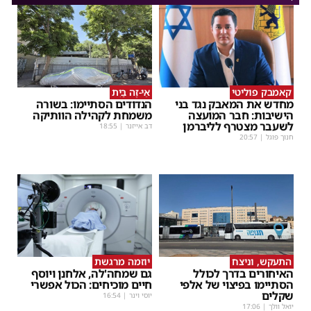
קאמבק פוליטי
אֵי-זֶה בַּיִת
מחדש את המאבק נגד בני
הנדודים הסתיימו: בשורה
הישיבות: חבר המועצה
משמחת לקהילה הוותיקה
לשעבר מצטרף לליברמן
דב אייזנר
|
18:55
חנוך פוגל
|
20:57
התעקש, וניצח
יוזמה מרגשת
האיחורים בדרך לכולל
גם שמחה'לה, אלחנן ויוסף
הסתיימו בפיצוי של אלפי
חיים מוכיחים: הכול אפשרי
שקלים
יוסי וינר
|
16:54
יואל וולך
|
17:06