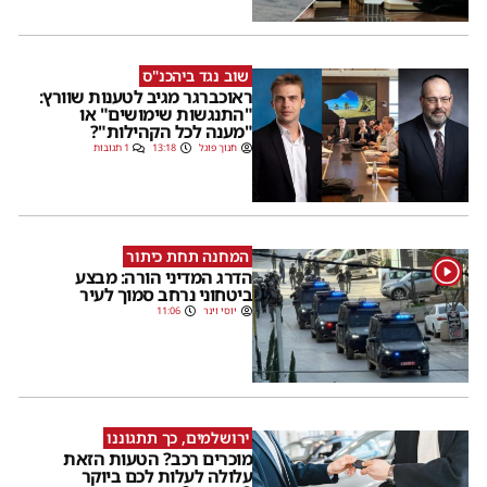
שוב נגד ביהכנ"ס
ראוכברגר מגיב לטענות שוורץ:
"התנגשות שימושים" או
"מענה לכל הקהילות"?
חנוך פוגל
13:18
1 תגובות
המחנה תחת כיתור
1
הדרג המדיני הורה: מבצע
ביטחוני נרחב סמוך לעיר
יוסי וינר
11:06
ירושלמים, כך תתגוננו
מוכרים רכב? הטעות הזאת
עלולה לעלות לכם ביוקר