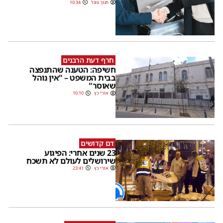
חנוך פוגל
10:34
חרף דעת הרבנים
חשיפה: הטענה שהתנפצה
בבית המשפט – "אין נוהל
שאוסר"
אורי כץ
10:10
דם קדושים
23 שנים אחרי: הפיגוע
שירושלים לעולם לא תשכח
אורי כץ
23:41