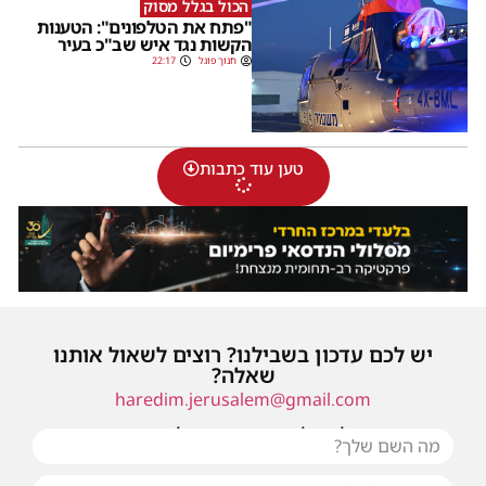
הכול בגלל מסוק
"פתח את הטלפונים": הטענות
הקשות נגד איש שב"כ בעיר
חנוך פוגל
22:17
טען עוד כתבות
יש לכם עדכון בשבילנו? רוצים לשאול אותנו
שאלה?
haredim.jerusalem@gmail.com
או שילחו אלינו פנייה ונחזור אליכם בהקדם