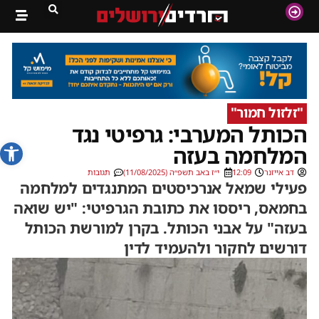
"זלזול חמור"
הכותל המערבי: גרפיטי נגד
פתח סרג
המלחמה בעזה
דב אייזנר
12:09
י״ז באב תשפ״ה (11/08/2025)
תגובות
פעילי שמאל אנרכיסטים המתנגדים למלחמה
בחמאס, ריססו את כתובת הגרפיטי: "יש שואה
בעזה" על אבני הכותל. בקרן למורשת הכותל
דורשים לחקור ולהעמיד לדין