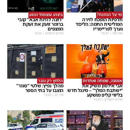
מי על הכוונת?
ביצוע עוצמתי ונוגע
תלפיות הופכת לזירה
"רוצה להיות אבא" קובי
הפוליטית החמה: הליכוד
ברומר זועק את זעקת
נערך לפריימריז
המצפים
יואל וולך
|
15:31
חרדים ירושלים
|
14:35
אמונה, שמחה ואחדות
הלחץ רק גובר
אבי אילסון משיק את
מהלך נפיץ: שלטי "סגור"
“ישתבח המלך” – סינגל חדש
הוצבו על בתי הספר
בליווי קליפ מושקע
אורי כץ
|
14:28
חרדים ירושלים
|
14:32