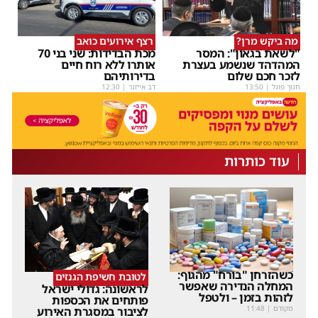
מה ביקש מרן?
רצף אירועים כואב
"לשאת בגאון": המסר
מכת הבדידות: שני בני 70
המהדהד שנשמע בעצרת
אותרו ללא רוח חיים
לזכר חכם שלום
בדירותיהם
חנוך פוגל
|
13:50
דב אייזנר
|
12:30
עוד כותרות
כשהזרחן "בורח" מהגוף:
לטובת חשיפת הגנזים
המחלה הנדירה שאפשר
לראשונה: גדולי ישראל
לזהות בזמן – ולטפל
פותחים את הכספות
מקודם
|
11:48
לציבור במסגרת האירוע