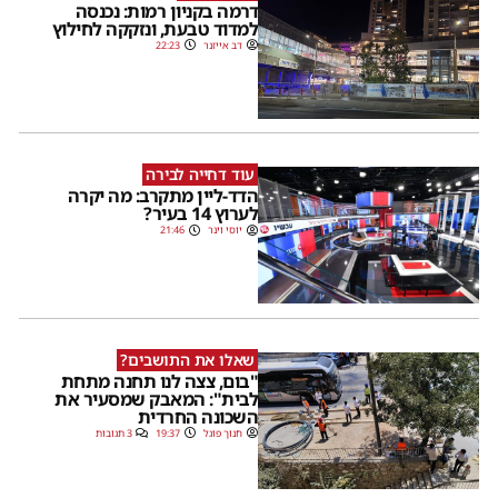
דרמה בקניון רמות: נכנסה
למדוד טבעת, ונזקקה לחילוץ
דב אייזנר
22:23
עוד דחייה לבירה
הדד-ליין מתקרב: מה יקרה
לערוץ 14 בעיר?
יוסי וינר
21:46
שאלו את התושבים?
"בום, צצה לנו תחנה מתחת
לבית": המאבק שמסעיר את
השכונה החרדית
חנוך פוגל
19:37
3 תגובות