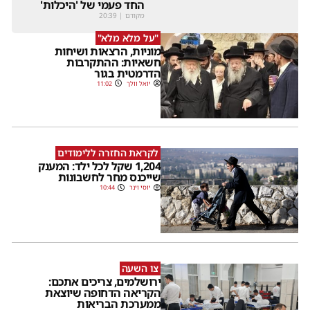
החד פעמי של 'היכלות'
מקודם
|
20:39
"על מלא מלא"
מוניות, הרצאות ושיחות
חשאיות: ההתקרבות
הדרמטית בגור
יואל וולך
11:02
לקראת החזרה ללימודים
1,204 שקל לכל ילד: המענק
שייכנס מחר לחשבונות
יוסי וינר
10:44
צו השעה
ירושלמים, צריכים אתכם:
הקריאה הדחופה שיוצאת
ממערכת הבריאות