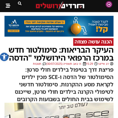
הכנה עושה מצווה
העיקר הבריאות: סימולטור חדש
פתח סרג
במרכז הרפואי הירושלמי "הדסה"
דב אייזנר
15:29
ה׳ באב תשפ״ה (30/07/2025)
תגובות
פריצת דרך בטיפול בילדים חולי סרטן:
הסימולטור של הדסה ו-SCE מכין ילדים
לקראת מסע ההקרנות. סימולטור חדשני
לטיפולי הקרנה בילדים חולי סרטן, שייכנס
לשימוש בבית החולים בשבועות הקרובים