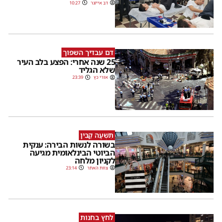
דב אייזנר
10:27
דם עבדיך השפוך
25 שנה אחרי: הפצע בלב העיר
שלא הגליד
אורי כץ
23:39
תִּשְׁעָה קַבִּין
בשורה לנשות הבירה: ענקית
הביוטי הבינלאומית מגיעה
לקניון מלחה
צוות האתר
23:14
לחץ בחנות