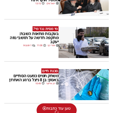
יואל וולך
13:15
מי מסית נגד מי?
בעקבות מחאות השבת:
מתקפה חדשה על תושבי נווה
יעקב
אורי כץ
11:08
1 תגובות
סכנת חיים
משחק תמים כמעט הסתיים
באסון: בן 8 ניצל ברגע האחרון
דב אייזנר
10:49
טען עוד כתבות