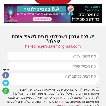
יש לכם עדכון בשבילנו? רוצים לשאול אותנו
שאלה?
haredim.jerusalem@gmail.com
או שילחו אלינו פנייה ונחזור אליכם בהקדם
שיתוף
אני מאשר/ת כי הפרטים שמסרתי יישמרו במאגר של "קבוצת
תקשורת חרדים מוניציפלי בע"מ" (מפעילת אתר "חרדים ירושלים")
לצורך טיפול ומענה לפנייתי. ידוע לי כי אני רשאי/ת לעיין במידע, לבקש
את תיקונו או מחיקתו. מסירת הפרטים היא רשות, אך בלעדיהם לא ניתן
לטפל בפנייה.
למדיניות הפרטיות
.