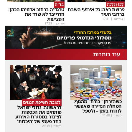
לְכוּ וְנֵלְכָה
בד"ה
פרשת ראה: כל אירועי השבת
טרגדיה ברחוב אדוניהו הכהן:
ברחבי העיר
הדרייבר לא שרד את
הפציעות
דב אייזנר
|
17:41
אורי כץ
|
17:23
עוד כותרות
כשהזרחן "בורח" מהגוף:
לטובת חשיפת הגנזים
המחלה הנדירה שאפשר
לראשונה: גדולי ישראל
לזהות בזמן – ולטפל
פותחים את הכספות
מקודם
|
11:48
לציבור במסגרת האירוע
החד פעמי של 'היכלות'
מקודם
|
20:39