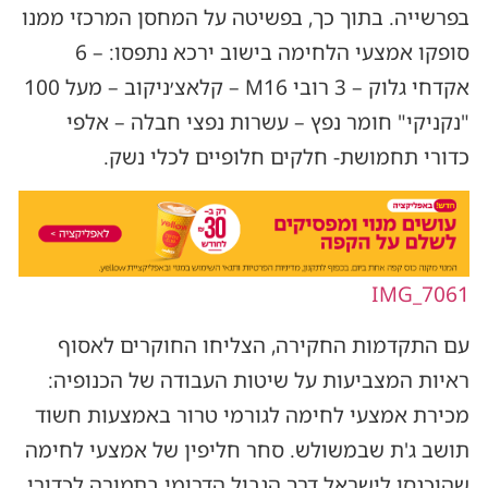
בפרשייה. בתוך כך, בפשיטה על המחסן המרכזי ממנו
סופקו אמצעי הלחימה בישוב ירכא נתפסו: – 6
אקדחי גלוק – 3 רובי M16 – קלאצ׳ניקוב – מעל 100
"נקניקי" חומר נפץ – עשרות נפצי חבלה – אלפי
כדורי תחמושת- חלקים חלופיים לכלי נשק.
IMG_7061
עם התקדמות החקירה, הצליחו החוקרים לאסוף
ראיות המצביעות על שיטות העבודה של הכנופיה:
מכירת אמצעי לחימה לגורמי טרור באמצעות חשוד
תושב ג'ת שבמשולש. סחר חליפין של אמצעי לחימה
שהוכנסו לישראל דרך הגבול הדרומי בתמורה לכדורי