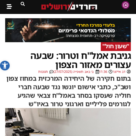
"שעון חול"
גניבת אמל"ח וטרור: שבעה
פתח סרג
עצורים מאזור הצפון
דב אייזנר
11:36
ב׳ באב תשפ״ה (27/07/2025)
תגובות
בתום חקירה של היחידה המרכזית במחוז צפון
ושב"כ, כתבי אישום יוגשו נגד שבעה חברי
חוליה שעסקו בסחר באמל"ח צבאי שהגיע
לגורמים פליליים וארגוני טרור באיו"ש