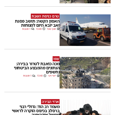
טרם כניסת השבת
האסון הקשה: תושב פסגת
זאב יובא היום למנוחות
חנוך פוגל
13:49
1 תגובות
צפו
מכה כואבת לטרור בבירה:
הנתונים מהמבצע הביטחוני
נחשפים
יוסי וינר
13:40
1 תגובות
ארזי הבירה
מעמד רב הוד: גדולי רבני
ברסלב בכינוס הוקרה לראשי
ממשל אוקראינה