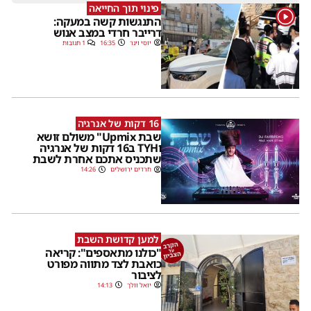
פינוי תוך החייאה
1
התנגשות קשה במעקה:
דרייבר חרדי במצב אנוש
יוסי וינר
16:35
1 תגובות
16 דקות של אנרגיה
שבת Upmix" משולם זושא
וTYH ב16 דקות של אנרגיה
שתכניס אתכם אחרת לשבת
חרדים ירושלים
14:26
למען קדושת השבת
"כולנו מתאספים": קריאה
כואבת לצד מתווה מפורט
לציבור
יואל וולך
14:13