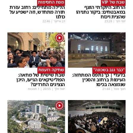
שבת של VIP
מפת החסימות
הרחוב היוקרתי הוצף
הלילה מתחילים: רחוב עזרת
במאבטחים: ביקור נתניהו
תורה מתחדש, וזה ישפיע על
שהצית ויכוח
כולנו
יוסי וינר
|
23:28
דב אייזנר
|
22:46
1
"כבר גנב בשכונה"
שתיקה רועמת
בלעדי | כך נתפס המתחזה:
שבת שישית של מחאה:
העימות ברחוב והסכין
הפוליטיקאים הגיעו, היכן
שנמצאה בכיסו
הנציגים החרדים?
חנוך פוגל
|
21:44
יואל וולך
|
20:55
| 1 תגובות
1