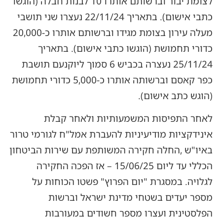
לצומת יבור וברשותם אותרו 10 לבנות חבלה (הוגשו
כתבי אישום). בתאריך 22/11/24 נעצרו שני תושבי
מעלה עירון בצומת מגידו וברשותם אותרו כ-20,000
כדורי תחמושת (הוגשו כתבי אישום). בתאריך
25/11/24 נעצרה בכביש 6 סמוך ליוקנעם תושבת
כפר קאסם וברשותה אותרו כ-5,000 כדורי תחמושת
(הוגש כתב אישום).
לאחר התפיסות המשמעותיות ולאחר קבלת
אינידקציות מודיעיניות להעברת אמל"ח לגורמי טרור
באיו"ש ,החלה חקירה המשותפת עם שירות הביטחון
הכללי עד ליום 15/06/25 – אז הפכה החקירה
לגלויה. במסגרת "יום הפרוץ" פשטו הכוחות על
מספר יעדים בשטחי מדינת ישראל וברשות
הפלסטינית ועצרו מספר חשודים במעורבות