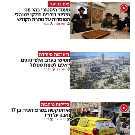
צפו בתיעוד
1
מעמד היסטורי בהר נוף:
מיליוני דולרים חולקו למנהלי
המוסדות על טהרת הקודש
יואל וולך
18:25
היערכות מיוחדת
חמישי בערב: אלפי נהגים
ייאלצו לשנות מסלול
אורי כץ
16:12
סריקות נרחבות
1
אירוע קשה במרכז העיר: בן 17
נאבק על חייו
דב אייזנר
15:39