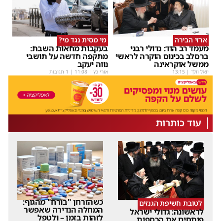
ארזי הבירה
מי מסית נגד מי?
מעמד רב הוד: גדולי רבני
בעקבות מחאות השבת:
ברסלב בכינוס הוקרה לראשי
מתקפה חדשה על תושבי
ממשל אוקראינה
נווה יעקב
יואל וולך
|
13:15
אורי כץ
|
11:08
| 1 תגובות
עוד כותרות
כשהזרחן "בורח" מהגוף:
לטובת חשיפת הגנזים
המחלה הנדירה שאפשר
לראשונה: גדולי ישראל
לזהות בזמן – ולטפל
פותחים את הכספות