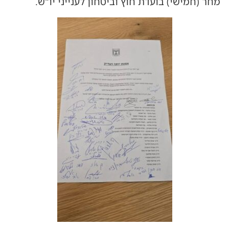
מחר (חמישי) בועדת חוץ וביטחון לענייני יו"ש.