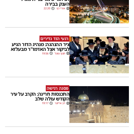
הענק בבירה
אורי כץ
22:20
רגעי הוד נדירים
ציר ההנהגה: מנהיג הדור הגיע
לביקור אצל האדמו"ר מבעלזא
חנוך פוגל
19:56
פסגה רגישה
התכנסות חריגה: הקרב על עיר
הקודש עולה שלב
דב אייזנר
19:17