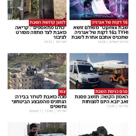
16 דקות של אנרגיה
למען קדושת השבת
שבת Upmix" משולם זושא
"כולנו מתאספים": קריאה
וTYH ב16 דקות של אנרגיה
כואבת לצד מתווה מפורט
שתכניס אתכם אחרת לשבת
לציבור
חרדים ירושלים
|
14:26
יואל וולך
|
14:13
טרם כניסת השבת
צפו
האסון הקשה: תושב פסגת
מכה כואבת לטרור בבירה:
זאב יובא היום למנוחות
הנתונים מהמבצע הביטחוני
נחשפים
יוסי וינר
|
13:49
יוסי וינר
|
13:40
| 1 תגובות