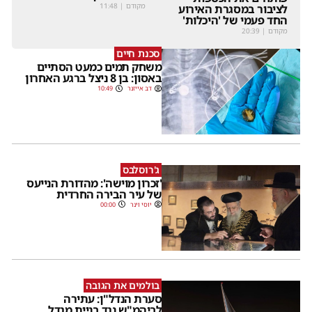
מקודם
|
11:48
לציבור במסגרת האירוע
החד פעמי של 'היכלות'
מקודם
|
20:39
סכנת חיים
משחק תמים כמעט הסתיים
באסון: בן 8 ניצל ברגע האחרון
דב אייזנר
10:49
ג'רוסלבס
'זכרון מוישה': מהדורת הנייעס
של עיר הבירה החרדית
יוסי וינר
00:00
בולמים את הגובה
סערת הנדל"ן: עתירה
לביהמ"ש נגד בניית מגדל