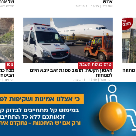
אנוש
של אנר
יוסי וינר
|
16:35
| 1 תגובות
חרדים ירוש
טרם כניסת השבת
צפו
מתווה
האסון הקשה: תושב פסגת זאב יובא היום
מכה כו
למנוחות
הביטחו
חנוך פוגל
|
13:49
| 1 תגובות
יוסי וינר
|
0