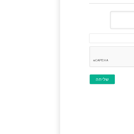
דוא"ל
(לא
חובה)