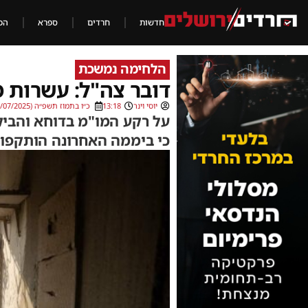
חדשות
חרדים
ספרא
הכ
הלחימה נמשכת
דובר צה"ל: עשרות 
יוסי וינר
13:18
כ״ו בתמוז תשפ״ה (22/07/2025)
על רקע המו"מ בדוחא והביק
כי ביממה האחרונה הותקפו 