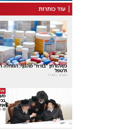
עוד כותרות
כשהזרחן "בורח" מהגוף: המחלה הנ
ולטפל
מקודם
|
11:48
ארז
מעמ
בכי
אוק
יו