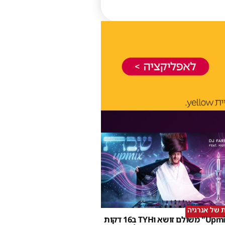
שבת Upmix" משולם זושא וTYH ב16 דקות