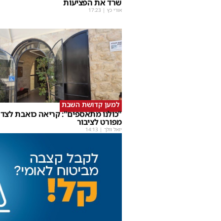
שרד את הפציעות
אורי כץ
|
17:23
למען קדושת השבת
"כולנו מתאספים": קריאה כואבת לצד 
מפורט לציבור
יואל וולך
|
14:13