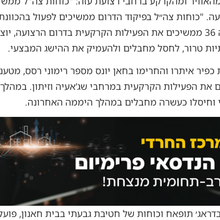
האוויר ומהקרקע ברחבי רצועת עזה: "כוחות צה"ל ממש
. "כוחות צה״ל בפיקוד הדרום ממשיכים לפעול בהכוונת א
ברחבי רצועת עזה. כוחות אוגדה 36 ממשיכים את הפעילות הקרקעית בדרום ה
ות טרור, לחסל מחבלים ולהעמיק את ההישג המבצעי.
 כפיר איתרו והחרימו בחאן יונס מספר רימוני רסס, מטענ
ת אוגדה 98 ממשיכים את הפעילות הקרקעית במרחבי שג’אעיה וזיתון. 
 וחיסלו כעשרה מחבלים במהלך היממה האחרונה.
דראג׳ תופאח וכוחות של חטיבת גבעתי בבית חאנון, פוע