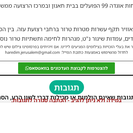
מעל ומתחת לקרקע. כמו כן, כוחות אוגדה 99 הפועלים בבית חאנון וב
וויר תקף עשרות מטרות טרור ברחבי רצועת עזה. בין המ
ם, עמדות שיגור נ"ט, מנהרות לחימה ותשתיות טרור נוספ
 את בעלי הזכויות בצילומים המגיעים לידינו. אם זיהיתים בפרסומינו צילום שיש לכ
לחדול מהשימוש באמצעות כתובת המייל: haredim.jerusalem@gmail.com
להצטרפות לקבוצת העדכונים בוואטסאפ
תגובות
גובות שאינם הולמות או מכילות דברי לשון הרע, הסת
במידה ולא ניתן להגיב - הכתבה סגורה לתגובות.