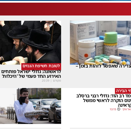
דירה שאפשר לזהות בזמן –
לטובת חשיפת הגנזים
לראשונה: גדולי ישראל פותחים
האירוע החד פעמי של 'היכלות'
מקודם
|
20:39
י הבירה
ד רב הוד: גדולי רבני ברסלב
נוס הוקרה לראשי ממשל
ראינה
אל וולך
13:15