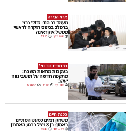
ארזי הבירה
מעמד רב הוד: גדולי רבני
ברסלב בכינוס הוקרה לראשי
ממשל אוקראינה
יואל וולך
13:15
מי מסית נגד מי?
בעקבות מחאות השבת:
מתקפה חדשה על תושבי נווה
יעקב
אורי כץ
11:08
1 תגובות
סכנת חיים
משחק תמים כמעט הסתיים
באסון: בן 8 ניצל ברגע האחרון
דב אייזנר
10:49