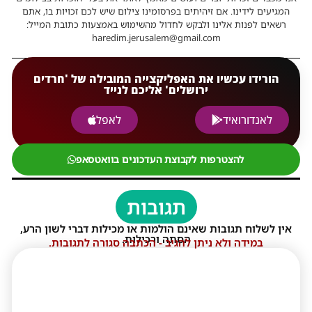
המגיעים לידינו. אם זיהיתים בפרסומינו צילום שיש לכם זכויות בו, אתם
רשאים לפנות אלינו ולבקש לחדול מהשימוש באמצעות כתובת המייל:
haredim.jerusalem@gmail.com
הורידו עכשיו את האפליקצייה המובילה של 'חרדים
ירושלים' אליכם לנייד
לאנדורואיד
לאפל
להצטרפות לקבוצת העדכונים בוואטסאפ
תגובות
אין לשלוח תגובות שאינם הולמות או מכילות דברי לשון הרע,
הסתה ורכילות.
במידה ולא ניתן להגיב - הכתבה סגורה לתגובות.