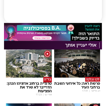
אולי יעניין אותך
1
לְכוּ וְנֵלְכָה
בד"ה
פרשת ראה: כל אירועי השבת
טרגדיה ברחוב אדוניהו הכהן:
ברחבי העיר
הדרייבר לא שרד את
הפציעות
דב אייזנר
|
17:41
אורי כץ
|
17:23