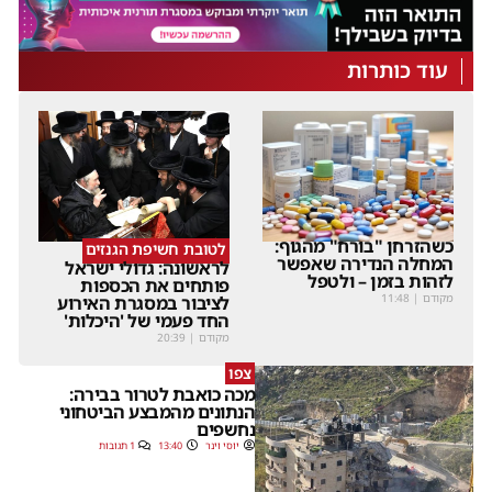
עוד כותרות
כשהזרחן "בורח" מהגוף:
לטובת חשיפת הגנזים
המחלה הנדירה שאפשר
לראשונה: גדולי ישראל
לזהות בזמן – ולטפל
פותחים את הכספות
מקודם
|
11:48
לציבור במסגרת האירוע
החד פעמי של 'היכלות'
מקודם
|
20:39
צפו
מכה כואבת לטרור בבירה:
הנתונים מהמבצע הביטחוני
נחשפים
יוסי וינר
13:40
1 תגובות