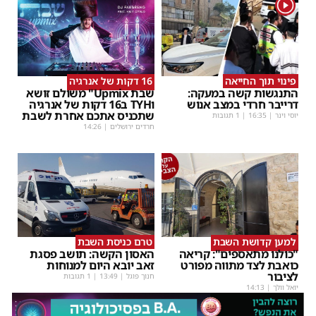
1
פינוי תוך החייאה
16 דקות של אנרגיה
התנגשות קשה במעקה:
שבת Upmix" משולם זושא
דרייבר חרדי במצב אנוש
וTYH ב16 דקות של אנרגיה
שתכניס אתכם אחרת לשבת
יוסי וינר
|
16:35
| 1 תגובות
חרדים ירושלים
|
14:26
למען קדושת השבת
טרם כניסת השבת
"כולנו מתאספים": קריאה
האסון הקשה: תושב פסגת
כואבת לצד מתווה מפורט
זאב יובא היום למנוחות
לציבור
חנוך פוגל
|
13:49
| 1 תגובות
יואל וולך
|
14:13