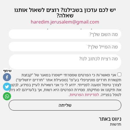
יש לכם עדכון בשבילנו? רוצים לשאול אותנו
שאלה?
haredim.jerusalem@gmail.com
או שילחו אלינו פנייה ונחזור אליכם בהקדם
שיתוף
אני מאשר/ת כי הפרטים שמסרתי יישמרו במאגר של "קבוצת
תקשורת חרדים מוניציפלי בע"מ" (מפעילת אתר "חרדים ירושלים")
לצורך טיפול ומענה לפנייתי. ידוע לי כי אני רשאי/ת לעיין במידע, לבקש
את תיקונו או מחיקתו. מסירת הפרטים היא רשות, אך בלעדיהם לא ניתן
לטפל בפנייה.
למדיניות הפרטיות
.
שליחה
ניווט באתר
חדשות