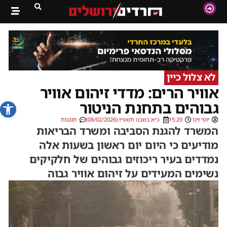
לא צלול כיין
אוויר הרים: מדדי זיהום אוויר
פתח סרג
גבוהים בתחנת הניטור
יוסי וינר
15:20
כ״א בשבט תשפ״ו (08/02/2026)
תגובות
המשרד להגנת הסביבה ומשרד הבריאות
מודיעים כי היום יום ראשון בשעות אלה
נמדדים בעיר ריכוזים גבוהים של חלקיקים
נשימים המעידים על זיהום אוויר גבוה