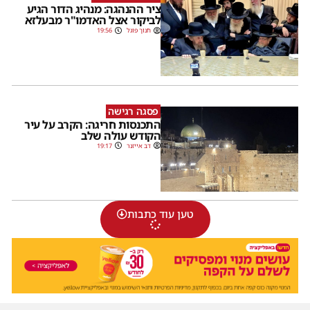
ציר ההנהגה: מנהיג הדור הגיע
לביקור אצל האדמו"ר מבעלזא
חנוך פוגל
19:56
פסגה רגישה
התכנסות חריגה: הקרב על עיר
הקודש עולה שלב
דב אייזנר
19:17
טען עוד כתבות