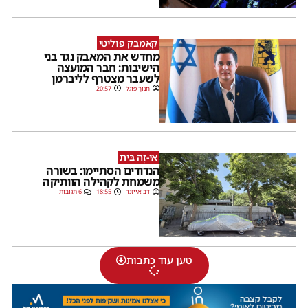
קאמבק פוליטי
מחדש את המאבק נגד בני
הישיבות: חבר המועצה
לשעבר מצטרף לליברמן
חנוך פוגל
20:57
אֵי-זֶה בַּיִת
הנדודים הסתיימו: בשורה
משמחת לקהילה הוותיקה
דב אייזנר
18:55
6 תגובות
טען עוד כתבות