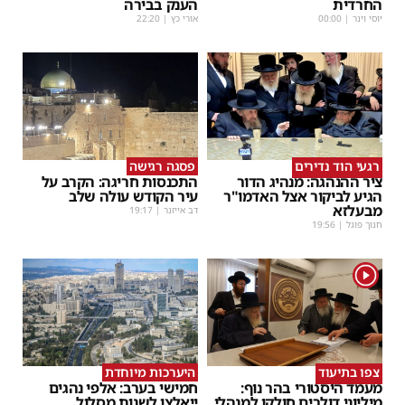
החרדית
הענק בבירה
יוסי וינר
|
00:00
אורי כץ
|
22:20
רגעי הוד נדירים
פסגה רגישה
ציר ההנהגה: מנהיג הדור
התכנסות חריגה: הקרב על
הגיע לביקור אצל האדמו"ר
עיר הקודש עולה שלב
מבעלזא
דב אייזנר
|
19:17
חנוך פוגל
|
19:56
1
צפו בתיעוד
היערכות מיוחדת
מעמד היסטורי בהר נוף:
חמישי בערב: אלפי נהגים
מיליוני דולרים חולקו למנהלי
ייאלצו לשנות מסלול