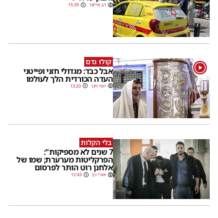
דב אייזנר
15:39
קולו נדם
1
אבל כבד: מגדולי חזני ופייטני
העדה הכורדית הלך לעולמו
יוסי וינר
13:20
בלי הקלות
7 שנים לא מספיקות":
הפרקליטות מערערת; שמו של
אלחנן רוט הותר לפרסום
אורי כץ
12:43