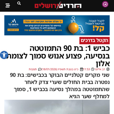
הקטל בדרכים
כביש 1: בת 90 התמוטטה
פתח סרג
בנסיעה, פצוע אנוש סמוך לצומת
אלון
דב אייזנר
11:53
כ״ט בטבת תשפ״ו (18/01/2026)
תגובות
שני מקרים קטלניים הבוקר בכבישים: בת 90
נפטרה בבית החולים שערי צדק לאחר
שהתמוטטה במהלך נסיעה בכביש 1, סמוך
למחלף שער הגיא