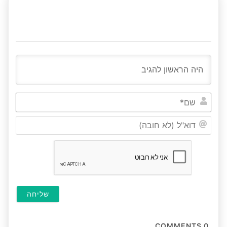
שם*
דוא"ל
(לא
חובה
COMMENTS
0