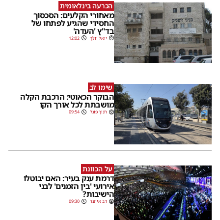
הכרעה בינלאומית
מאחורי הקלעים: הסכסוך
החסידי שהגיע לפתחו של
בד"ץ 'העדה'
יואל וולך
12:02
שימו לב
הבוקר הכאוטי: הרכבת הקלה
מושבתת לכל אורך הקו
חנוך פוגל
09:54
על הכוונת
דרמת ענק בעיר: האם יבוטלו
אירועי 'בין הזמנים' לבני
הישיבות?
דב אייזנר
09:30