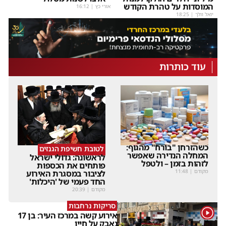
המוסדות על טהרת הקודש
אורי כץ
|
16:12
יואל וולך
|
18:25
עוד כותרות
כשהזרחן "בורח" מהגוף:
לטובת חשיפת הגנזים
המחלה הנדירה שאפשר
לראשונה: גדולי ישראל
לזהות בזמן – ולטפל
פותחים את הכספות
מקודם
|
11:48
לציבור במסגרת האירוע
החד פעמי של 'היכלות'
מקודם
|
20:39
סריקות נרחבות
1
אירוע קשה במרכז העיר: בן 17
נאבק על חייו