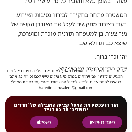
פעולה באופן מלא ותעביר כל מידע שיידרש”.
המשטרה פתחה בחקירה לבירור נסיבות האירוע,
בעוד בציבור מתקשים לעכל את האובדן הקשה של
נער צעיר, בן למשפחה תורנית מוכרת ומוערכת,
שיצא מביתו ולא שב.
יהי זכרו ברוך.
צילום: באדיבות המצלם- לפי סעיף 27א'
אנו מכבדים זכויות יוצרים ועושים מאמץ לאתר את בעלי הזכויות בצילומים
המגיעים לידינו. אם זיהיתים בפרסומינו צילום שיש לכם זכויות בו, אתם
רשאים לפנות אלינו ולבקש לחדול מהשימוש באמצעות כתובת המייל:
haredim.jerusalem@gmail.com
הורידו עכשיו את האפליקצייה המובילה של 'חרדים
ירושלים' אליכם לנייד
לאנדורואיד
לאפל