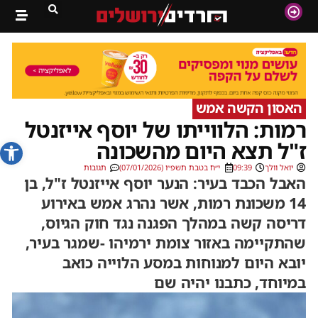
האסון הקשה אמש
רמות: הלווייתו של יוסף אייזנטל
פתח סרג
ז"ל תצא היום מהשכונה
יואל וולך
09:39
י״ח בטבת תשפ״ו (07/01/2026)
תגובות
האבל הכבד בעיר: הנער יוסף אייזנטל ז"ל, בן
14 משכונת רמות, אשר נהרג אמש באירוע
דריסה קשה במהלך הפגנה נגד חוק הגיוס,
שהתקיימה באזור צומת ירמיהו -שמגר בעיר,
יובא היום למנוחות במסע הלוייה כואב
במיוחד, כתבנו יהיה שם