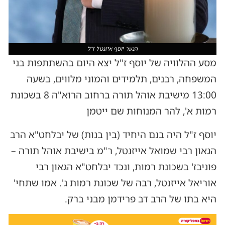
הנער יוסף איזנטל ז"ל
מסע ההלוויה של יוסף ז"ל יצא היום בהשתתפות בני
המשפחה, רבנים, תלמידים והמוני מלווים, בשעה
13:00 מישיבת אוהל תורה ברחוב הרוא"ה 8 בשכונת
רמות א', להר המנוחות שם ייטמן
יוסף ז"ל היה בנם היחיד (בין בנות) של יבלחט"א הרב
הגאון רבי שמואל אייזנטל, ר"מ בישיבת אוהל תורה –
פוניבז' בשכונת רמות, ונכד יבלחט"א הגאון רבי
אוריאל אייזנטל, רבה של שכונת רמות ג'. אמו שתחי'
היא בתו של הרב דב פרידמן מבני ברק.