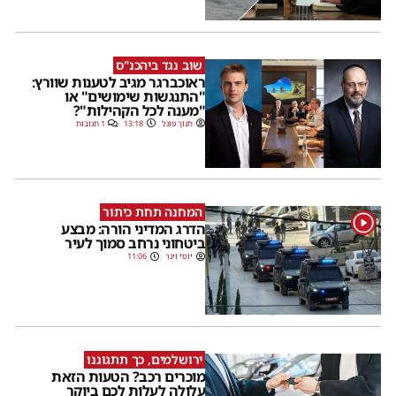
שוב נגד ביהכנ"ס
ראוכברגר מגיב לטענות שוורץ:
"התנגשות שימושים" או
"מענה לכל הקהילות"?
חנוך פוגל
13:18
1 תגובות
המחנה תחת כיתור
1
הדרג המדיני הורה: מבצע
ביטחוני נרחב סמוך לעיר
יוסי וינר
11:06
ירושלמים, כך תתגוננו
מוכרים רכב? הטעות הזאת
עלולה לעלות לכם ביוקר