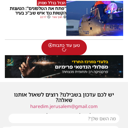
הכול בגלל מסוק
"פתח את הטלפונים": הטענות
הקשות נגד איש שב"כ בעיר
חנוך פוגל
22:17
טען עוד כתבות
יש לכם עדכון בשבילנו? רוצים לשאול אותנו
שאלה?
haredim.jerusalem@gmail.com
או שילחו אלינו פנייה ונחזור אליכם בהקדם