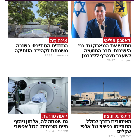
קאמבק פוליטי
אֵי-זֶה בַּיִת
מחדש את המאבק נגד בני
הנדודים הסתיימו: בשורה
הישיבות: חבר המועצה
משמחת לקהילה הוותיקה
לשעבר מצטרף לליברמן
דב אייזנר
|
18:55
חנוך פוגל
|
20:57
התעקש, וניצח
יוזמה מרגשת
האיחורים בדרך לכולל
גם שמחה'לה, אלחנן ויוסף
הסתיימו בפיצוי של אלפי
חיים מוכיחים: הכול אפשרי
שקלים
יוסי וינר
|
16:54
יואל וולך
|
17:06