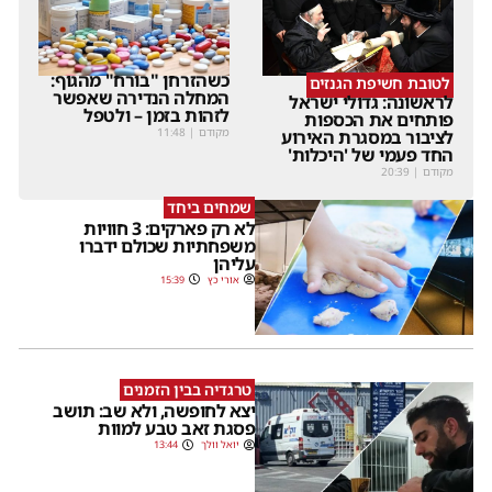
כשהזרחן "בורח" מהגוף:
לטובת חשיפת הגנזים
המחלה הנדירה שאפשר
לראשונה: גדולי ישראל
לזהות בזמן – ולטפל
פותחים את הכספות
מקודם
|
11:48
לציבור במסגרת האירוע
החד פעמי של 'היכלות'
מקודם
|
20:39
שמחים ביחד
לא רק פארקים: 3 חוויות
משפחתיות שכולם ידברו
עליהן
אורי כץ
15:39
טרגדיה בבין הזמנים
יצא לחופשה, ולא שב: תושב
פסגת זאב טבע למוות
יואל וולך
13:44