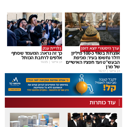
ערך היסטורי יוצא דופן
גלריית ענק
אוצרות בשווי כ-100 מיליון
כך זה נראה: המעמד שסחף
דולר נחשפו בעיר: מכיפת
אלפים לרחבת הכותל
הבעש"ט ועד חפציו האישיים
דב אייזנר
|
16:05
של מרן
דב אייזנר
|
16:17
עוד כותרות