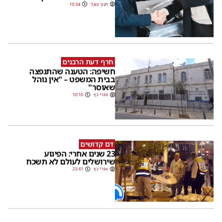
חנוך פוגל
10:34
חרף דעת הרבנים
חשיפה: הטענה שהתנפצה
בבית המשפט – "אין נוהל
שאוסר"
אורי כץ
10:10
דם קדושים
23 שנים אחרי: הפיגוע
שירושלים לעולם לא תשכח
אורי כץ
23:41