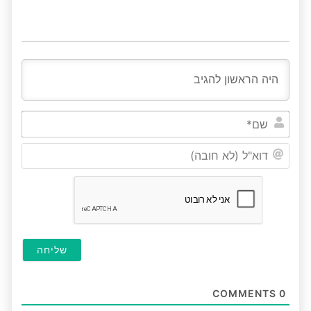
שם*
דוא"ל
(לא
חובה
COMMENTS
0