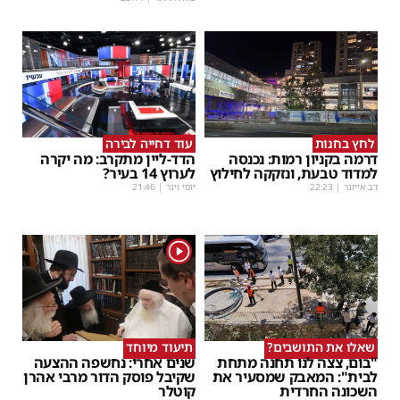
לחץ בחנות
עוד דחייה לבירה
דרמה בקניון רמות: נכנסה
הדד-ליין מתקרב: מה יקרה
למדוד טבעת, ונזקקה לחילוץ
לערוץ 14 בעיר?
דב אייזנר
|
22:23
יוסי וינר
|
21:46
1
שאלו את התושבים?
תיעוד מיוחד
"בום, צצה לנו תחנה מתחת
שנים אחרי: נחשפה ההצעה
לבית": המאבק שמסעיר את
שקיבל פוסק הדור מרבי אהרן
השכונה החרדית
קוטלר