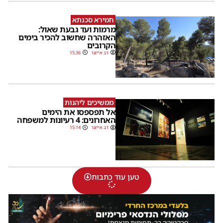
חמירא סכנתא
מרמות ועד גבעת שאול:
האזהרה שחשוב להכיר בימים
הקרובים
דב אייזנר
15:36
ממשיכים ליהנות
אל תפספסו את הימים
האחרונים: 4 רעיונות למשפחה
דב אייזנר
15:14
טען עוד כתבות