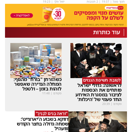
חנוך פוגל
|
19:37
| 2 תגובות
יואל וולך
|
19:23
עוד כותרות
כשהזרחן "בורח" מהגוף:
לטובת חשיפת הגנזים
המחלה הנדירה שאפשר
לראשונה: גדולי ישראל
לזהות בזמן – ולטפל
פותחים את הכספות
מקודם
|
11:48
לציבור במסגרת האירוע
החד פעמי של 'היכלות'
מקודם
|
20:39
"וּרְאֵה בָנִים לְבָנֶיךָ"
דווקא בשבוע ה'יארצייט':
שמחה גדולה בחצר הקודש
זוועהיל