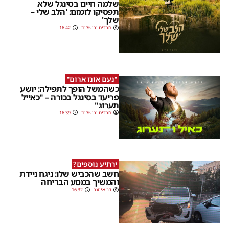
שלמה חיים בסינגל שלא
תפסיקו לזמזם: 'הלב שלי –
שלך'
חרדים ירושלים
16:42
''נעם אונז ארום''
כשהמשל הופך לתפילה: יושע
פריעד בסינגל בכורה – "כאייל
תערוג"
חרדים ירושלים
16:39
ירתיע נוספים?
חשב שהכביש שלו: ניגח ניידת
והמשיך במסע הבריחה
דב אייזנר
16:32