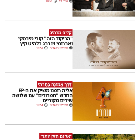
אורי כץ
18:51
קליפ מרהיב
"הריקוד הזה" קובי מירסקי
ואברומי וינברג בלהיט קיץ
חרדים ירושלים
16:57
דֶּרֶךְ אֱמוּנָה בָחָרְתִּי
אליה רומנו משיק את ה-EP
החדש "תמרורים" עם שלושה
שירים מקוריים
חרדים ירושלים
16:54
''אקום חזק יותר''