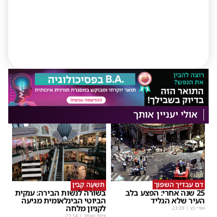
אולי יעניין אותך
דם עבדיך השפוך
תִּשְׁעָה קַבִּין
25 שנה אחרי: הפצע בלב
בשורה לנשות הבירה: ענקית
העיר שלא הגליד
הביוטי הבינלאומית מגיעה
לקניון מלחה
אורי כץ
|
23:39
צוות האתר
|
23:14