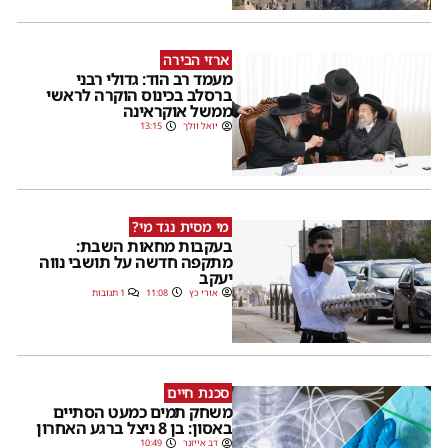
ארזי הבירה
מעמד רב הוד: גדולי רבני
ברסלב בכינוס הוקרה לראשי
ממשל אוקראינה
יואל וולך
13:15
מי מסית נגד מי?
בעקבות מחאות השבת:
מתקפה חדשה על תושבי נווה
יעקב
אורי כץ
11:08
1 תגובות
סכנת חיים
משחק תמים כמעט הסתיים
באסון: בן 8 ניצל ברגע האחרון
דב אייזנר
10:49