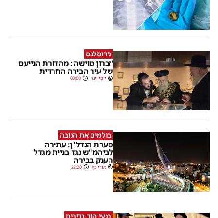
ג'רוסלבס
'זכרון מוישה': מהדורת הנייעס
של עיר הבירה החרדית
יוסי וינר
00:00
בולמים את הגובה
סערת הנדל"ן: עתירה
לביהמ"ש נגד בניית מגדל
הענק בבירה
אורי כץ
22:20
רגעי הוד נדירים