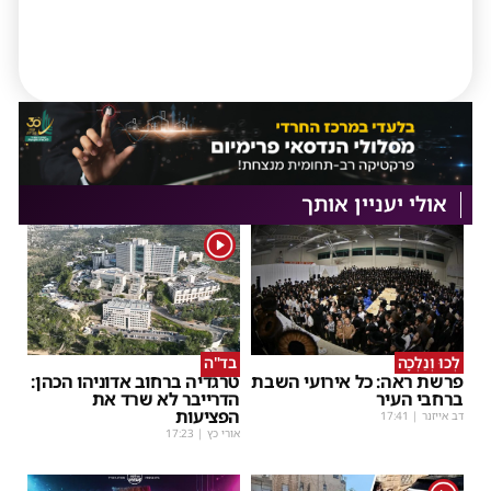
אולי יעניין אותך
1
לְכוּ וְנֵלְכָה
בד"ה
פרשת ראה: כל אירועי השבת
טרגדיה ברחוב אדוניהו הכהן:
ברחבי העיר
הדרייבר לא שרד את
הפציעות
דב אייזנר
|
17:41
אורי כץ
|
17:23