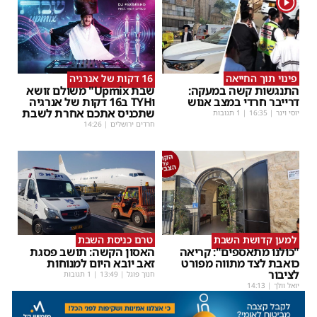
1
פינוי תוך החייאה
16 דקות של אנרגיה
התנגשות קשה במעקה:
שבת Upmix" משולם זושא
דרייבר חרדי במצב אנוש
וTYH ב16 דקות של אנרגיה
שתכניס אתכם אחרת לשבת
יוסי וינר
|
16:35
| 1 תגובות
חרדים ירושלים
|
14:26
למען קדושת השבת
טרם כניסת השבת
"כולנו מתאספים": קריאה
האסון הקשה: תושב פסגת
כואבת לצד מתווה מפורט
זאב יובא היום למנוחות
לציבור
חנוך פוגל
|
13:49
| 1 תגובות
יואל וולך
|
14:13