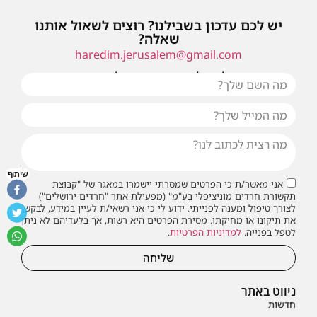
יש לכם עדכון בשבילנו? רוצים לשאול אותנו
שאלה?
haredim.jerusalem@gmail.com
או שילחו אלינו פנייה ונחזור אליכם בהקדם
שיתוף
אני מאשר/ת כי הפרטים שמסרתי יישמרו במאגר של "קבוצת
תקשורת חרדים מוניציפלי בע"מ" (מפעילת אתר "חרדים ירושלים")
לצורך טיפול ומענה לפנייתי. ידוע לי כי אני רשאי/ת לעיין במידע, לבקש
את תיקונו או מחיקתו. מסירת הפרטים היא רשות, אך בלעדיהם לא ניתן
לטפל בפנייה.
למדיניות הפרטיות
.
שליחה
ניווט באתר
חדשות