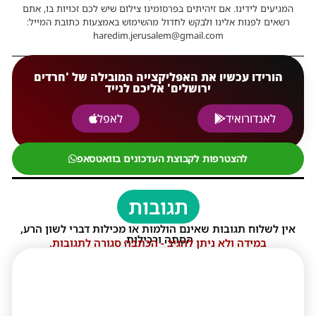
המגיעים לידינו. אם זיהיתים בפרסומינו צילום שיש לכם זכויות בו, אתם
רשאים לפנות אלינו ולבקש לחדול מהשימוש באמצעות כתובת המייל:
haredim.jerusalem@gmail.com
הורידו עכשיו את האפליקצייה המובילה של 'חרדים
ירושלים' אליכם לנייד
לאנדורואיד
לאפל
להצטרפות לקבוצת העדכונים בוואטסאפ
תגובות
אין לשלוח תגובות שאינם הולמות או מכילות דברי לשון הרע,
הסתה ורכילות.
במידה ולא ניתן להגיב - הכתבה סגורה לתגובות.