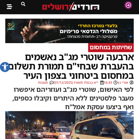
שחיתות במחסום
ארבעה שוטרי מג"ב נאשמים
פתח סרג
בהעברת שבחי"ם תמורת תשלום,
במחסום ביטחוני בצפון העיר
אורי כץ
16:43
י״א בכסלו תשפ״ו (01/12/2025)
תגובות
לפי האישום, שוטרי מג"ב ועוזריהם איפשרו
מעבר פלסטינים ללא היתרים וקיבלו כספים,
ואף ביצעו עסקת אמל"ח