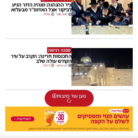
ציר ההנהגה: מנהיג הדור הגיע
לביקור אצל האדמו"ר מבעלזא
חנוך פוגל
19:56
פסגה רגישה
התכנסות חריגה: הקרב על עיר
הקודש עולה שלב
דב אייזנר
19:17
טען עוד כתבות