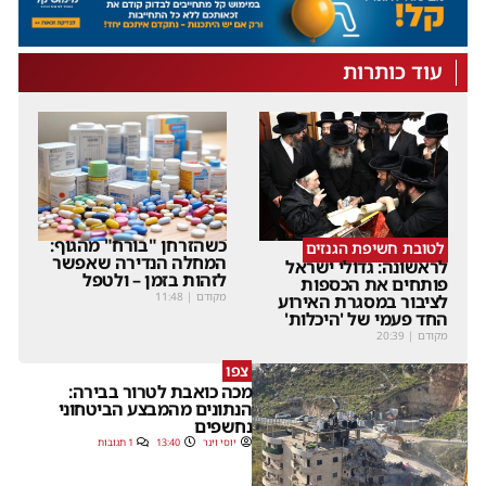
עוד כותרות
כשהזרחן "בורח" מהגוף:
לטובת חשיפת הגנזים
המחלה הנדירה שאפשר
לראשונה: גדולי ישראל
לזהות בזמן – ולטפל
פותחים את הכספות
מקודם
|
11:48
לציבור במסגרת האירוע
החד פעמי של 'היכלות'
מקודם
|
20:39
צפו
מכה כואבת לטרור בבירה:
הנתונים מהמבצע הביטחוני
נחשפים
יוסי וינר
13:40
1 תגובות