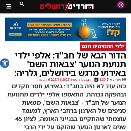
ילדי התמימים חגגו
הדור הבא של חב"ד: אלפי ילדי
פתח סרג
תנועת הנוער 'צבאות השם'
באירוע מרגש בירושלים, גלריה:
אורי כץ
11:30
ה׳ בכסלו תשפ״ו (25/11/2025)
תגובות
כזה עוד לא היה בחב"ד: באירוע חסר תקדים
ובהפקה גבוהה, התאספו אלפי ילדים מתנועת
הנוער של חב"ד - 'צבאות השם', ממאות
סניפים של הארגון ברחבי הארץ, למעמד
עוצמתי שהתקיים בבנייני האומה, לציון 45
שנים לארגון הנוער שהוקם על ידי הרבי