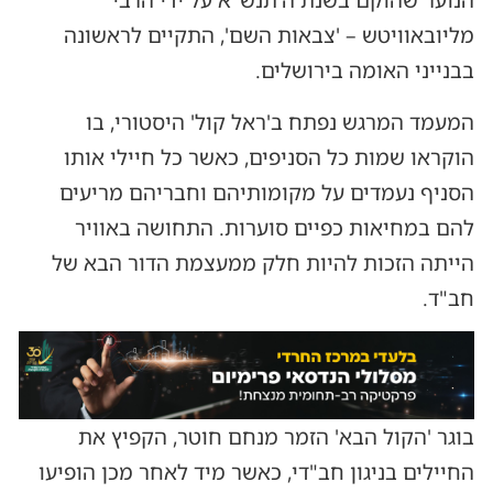
הנוער שהוקם בשנת ה'תנש"א על ידי הרבי
מליובאוויטש – 'צבאות השם', התקיים לראשונה
בבנייני האומה בירושלים.
המעמד המרגש נפתח ב'ראל קול' היסטורי, בו
הוקראו שמות כל הסניפים, כאשר כל חיילי אותו
הסניף נעמדים על מקומותיהם וחבריהם מריעים
להם במחיאות כפיים סוערות. התחושה באוויר
הייתה הזכות להיות חלק ממעצמת הדור הבא של
חב"ד.
בוגר 'הקול הבא' הזמר מנחם חוטר, הקפיץ את
החיילים בניגון חב"די, כאשר מיד לאחר מכן הופיעו